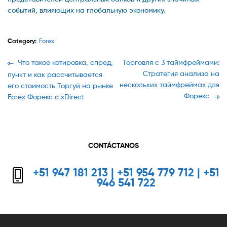
событий, влияющих на глобальную экономику.
Category:
Forex
Navegación
Previous
Next
Что такое котировка, спред,
Торговля с 3 таймфреймами:
post:
post:
Стратегия анализа на
пункт и как рассчитывается
de
нескольких таймфреймах для
его стоимость Торгуй на рынке
entradas
Форекс
Forex Форекс с xDirect
CONTÁCTANOS
+51 947 181 213 | +51 954 779 712 | +51
946 541 722