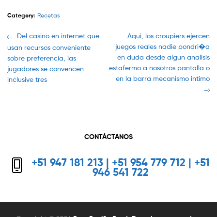
Category:
Recetas
Navegación
Previous
Next
Del casino en internet que
Aqui, los croupiers ejercen
post:
post:
juegos reales nadie pondri�a
usan recursos conveniente
de
en duda desde algun analisis
sobre preferencia, las
entradas
estafermo a nosotros pantalla o
jugadores se convencen
en la barra mecanismo intimo
inclusive tres
CONTÁCTANOS
+51 947 181 213 | +51 954 779 712 | +51
946 541 722