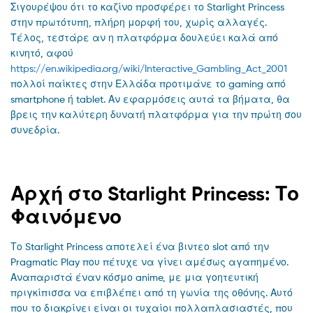
Σιγουρέψου ότι το καζίνο προσφέρει το Starlight Princess
στην πρωτότυπη, πλήρη μορφή του, χωρίς αλλαγές.
Τέλος, τεστάρε αν η πλατφόρμα δουλεύει καλά από
κινητό, αφού
https://en.wikipedia.org/wiki/Interactive_Gambling_Act_2001
πολλοί παίκτες στην Ελλάδα προτιμάνε το gaming από
smartphone ή tablet. Αν εφαρμόσεις αυτά τα βήματα, θα
βρεις την καλύτερη δυνατή πλατφόρμα για την πρώτη σου
συνεδρία.
Αρχή στο Starlight Princess: Το
Φαινόμενο
Το Starlight Princess αποτελεί ένα βιντεο slot από την
Pragmatic Play που πέτυχε να γίνει αμέσως αγαπημένο.
Αναπαριστά έναν κόσμο anime, με μια γοητευτική
πριγκίπισσα να επιβλέπει από τη γωνία της οθόνης. Αυτό
που το διακρίνει είναι οι τυχαίοι πολλαπλασιαστές, που