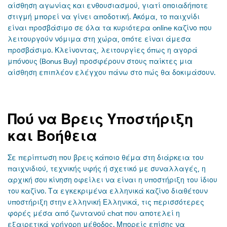
αίσθηση αγωνίας και ενθουσιασμού, γιατί οποιαδήποτε
στιγμή μπορεί να γίνει αποδοτική. Ακόμα, το παιχνίδι
είναι προσβάσιμο σε όλα τα κυριότερα online καζίνο που
λειτουργούν νόμιμα στη χώρα, οπότε είναι άμεσα
προσβάσιμο. Κλείνοντας, λειτουργίες όπως η αγορά
μπόνους (Bonus Buy) προσφέρουν στους παίκτες μια
αίσθηση επιπλέον ελέγχου πάνω στο πώς θα δοκιμάσουν.
Πού να Βρεις Υποστήριξη
και Βοήθεια
Σε περίπτωση που βρεις κάποιο θέμα στη διάρκεια του
παιχνιδιού, τεχνικής υφής ή σχετικό με συναλλαγές, η
αρχική σου κίνηση οφείλει να είναι η υποστήριξη του ίδιου
του καζίνο. Τα εγκεκριμένα ελληνικά καζίνο διαθέτουν
υποστήριξη στην ελληνική Ελληνικά, τις περισσότερες
φορές μέσα από ζωντανού chat που αποτελεί η
εξαιρετικά γρήγορη μέθοδος. Μπορείς επίσης να