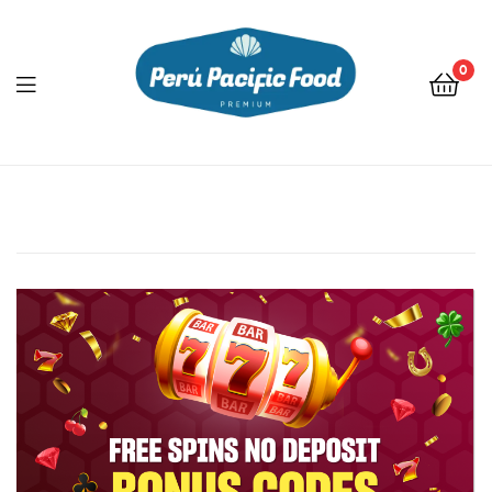
0
Menu