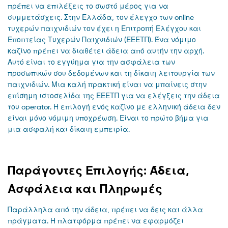
πρέπει να επιλέξεις το σωστό μέρος για να
συμμετάσχεις. Στην Ελλάδα, τον έλεγχο των online
τυχερών παιχνιδιών τον έχει η Επιτροπή Ελέγχου και
Εποπτείας Τυχερών Παιχνιδιών (ΕΕΕΤΠ). Ένα νόμιμο
καζίνο πρέπει να διαθέτει άδεια από αυτήν την αρχή.
Αυτό είναι το εγγύημα για την ασφάλεια των
προσωπικών σου δεδομένων και τη δίκαιη λειτουργία των
παιχνιδιών. Μια καλή πρακτική είναι να μπαίνεις στην
επίσημη ιστοσελίδα της ΕΕΕΤΠ για να ελέγξεις την άδεια
του operator. Η επιλογή ενός καζίνο με ελληνική άδεια δεν
είναι μόνο νόμιμη υποχρέωση. Είναι το πρώτο βήμα για
μια ασφαλή και δίκαιη εμπειρία.
Παράγοντες Επιλογής: Άδεια,
Ασφάλεια και Πληρωμές
Παράλληλα από την άδεια, πρέπει να δεις και άλλα
πράγματα. Η πλατφόρμα πρέπει να εφαρμόζει