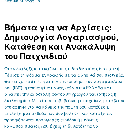
βασικό συστατικό.
Βήματα για να Αρχίσεις:
Δημιουργία Λογαριασμού,
Κατάθεση και Ανακάλυψη
του Παιχνιδιού
Όταν διαλέξεις το καζίνο σου, η διαδικασία είναι απλή.
Γέμισε τη φόρμα εγγραφής με τα αληθινά σου στοιχεία.
Θα τα χρειαστείς για την ταυτοποίηση του λογαριασμού
σου (KYC), η οποία είναι αναγκαία στην Ελλάδα και
απαιτεί την αποστολή φωτοαντιγράφου ταυτότητας ή
διαβατηρίου. Μετά την επιβεβαίωση στοιχείων, μετάβαινε
στο cashier για να κάνεις την πρώτη σου κατάθεση.
Επίλεξε μια μέθοδο που σου βολεύει και κοίταξε αν
προσφέρονται προσφορές εισόδου ή μπόνους
καλωσορίσματος που έχεις τη δυνατότητα να