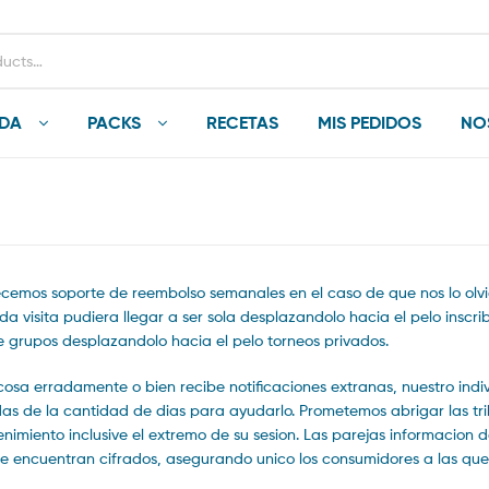
NDA
PACKS
RECETAS
MIS PEDIDOS
NO
cemos soporte de reembolso semanales en el caso de que nos lo ol
 visita pudiera llegar a ser sola desplazandolo hacia el pelo inscribi
e grupos desplazandolo hacia el pelo torneos privados.
sa erradamente o bien recibe notificaciones extranas, nuestro indi
das de la cantidad de dias para ayudarlo. Prometemos abrigar las tr
nimiento inclusive el extremo de su sesion. Las parejas informacion d
 encuentran cifrados, asegurando unico los consumidores a las que 