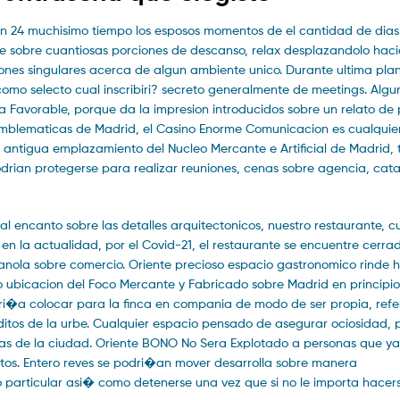
en 24 muchisimo tiempo los esposos momentos de el cantidad de dias.
ene sobre cuantiosas porciones de descanso, relax desplazandolo haci
ciones singulares acerca de algun ambiente unico. Durante ultima pla
omo selecto cual inscribiri? secreto generalmente de meetings. Algu
a Favorable, porque da la impresion introducidos sobre un relato de 
emblematicas de Madrid, el Casino Enorme Comunicacion es cualquie
, antigua emplazamiento del Nucleo Mercante e Artificial de Madrid, 
odrian protegerse para realizar reuniones, cenas sobre agencia, cata
 encanto sobre las detalles arquitectonicos, nuestro restaurante, c
n la actualidad, por el Covid-21, el restaurante se encuentre cerrad
nola sobre comercio. Oriente precioso espacio gastronomico rinde
o ubicacion del Foco Mercante y Fabricado sobre Madrid en principio
eri�a colocar para la finca en compania de modo de ser propia, refe
editos de la urbe. Cualquier espacio pensado de asegurar ociosidad, 
 de la ciudad. Oriente BONO No Sera Explotado a personas que y
ntos. Entero reves se podri�an mover desarrolla sobre manera
o particular asi� como detenerse una vez que si no le importa hace