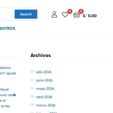
0
0
Search
S/
0.00
SOTROS
Archivos
videmos
julio 2026
ri? ajuste
junio 2026
mayo 2026
vidual
ibuto asi�
abril 2026
e el
marzo 2026
se les