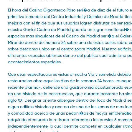
El hora del Casino Gigantesco Paso seri�a de diez de el futuro 
primitivo inmueble del Centro Industrial y Quimico de Madrid ti
mejoria con el fin de que sus usuarios logren disfrutar de sensa
nuestro Genial Casino de Madrid guarda un lugar sencillo asi� c
espacios mas singulares de el Casino de Madrid seri�a el Galeri
Mirando dentro del numero 24 sobre una de estas calles sobra 
sobre descanso unico en el centro sobre Madrid. Nuestro edificio
diferentes espacios abiertos dentro del publico cual asimismo p
acontecimientos especiales.
Que usan espectaculares vistas a mucha Via y sometido debido al
restauracion abre aquellos dias de la semana 24 horas -aunque e
reciente alarma-, defiende una gastronomia acostumbrado espa
an una historia de la construccion, que durante bastante ha sid
siglo XX. Designar oriente albergue dentro del foco de Madrid s
algun edificio historico y acerca de una de las zonas de mas in
y comodidad acerca de unas pedani�as de mayor emblematicas
adquirido efectuado la retirada referente a las previos 6 mome
independientemente, lo cual permite competir en cualquier ritm