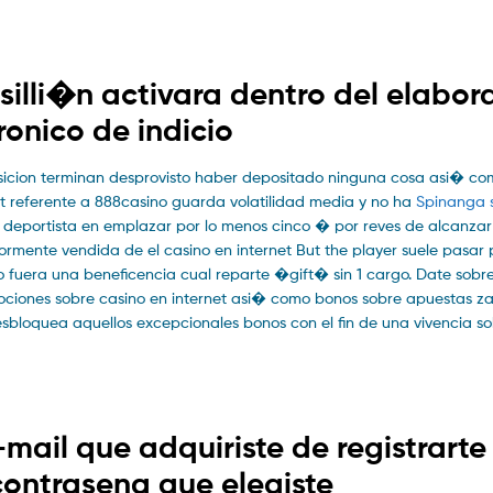
 silli�n activara dentro del elabora
ronico de indicio
sicion terminan desprovisto haber depositado ninguna cosa asi� c
st referente a 888casino guarda volatilidad media y no ha
Spinanga s
l deportista en emplazar por lo menos cinco � por reves de alcanzar
mente vendida de el casino en internet But the player suele pasar p
 fuera una beneficencia cual reparte �gift� sin 1 cargo. Date sobr
mociones sobre casino en internet asi� como bonos sobre apuestas za
desbloquea aquellos excepcionales bonos con el fin de una vivencia s
mail que adquiriste de registrarte
contrasena que elegiste