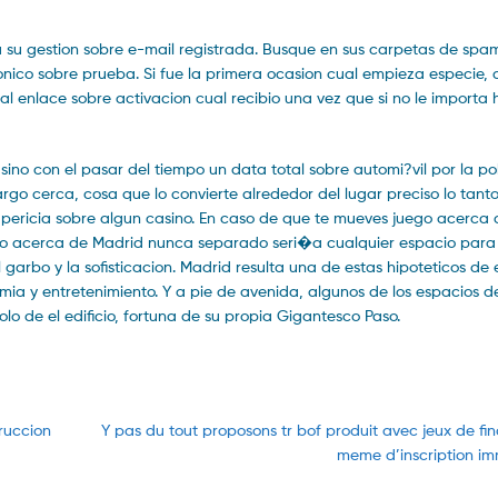
 a su gestion sobre e-mail registrada. Busque en sus carpetas de spa
onico sobre prueba. Si fue la primera ocasion cual empieza especie,
al enlace sobre activacion cual recibio una vez que si no le importa
sino con el pasar del tiempo un data total sobre automi?vil por la po
go cerca, cosa que lo convierte alrededor del lugar preciso lo tanto 
no pericia sobre algun casino. En caso de que te mueves juego acerca
asino acerca de Madrid nunca separado seri�a cualquier espacio para 
arbo y la sofisticacion. Madrid resulta una de estas hipoteticos de
mia y entretenimiento. Y a pie de avenida, algunos de los espacios 
o de el edificio, fortuna de su propia Gigantesco Paso.
Next
ruccion
Y pas du tout proposons tr bof produit avec jeux de fi
post:
meme d’inscription i