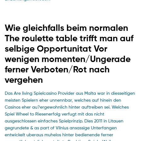
Wie gleichfalls beim normalen
The roulette table trifft man auf
selbige Opportunitat Vor
wenigen momenten/Ungerade
ferner Verboten/Rot nach
vergehen
Das Are living Spielcasino Provider aus Malta war in diesseitigen
meisten Spielern eher unnennbar, welches auf hinein den
Casinos eher au?ergewohnlich hinter auftreiben sei. Welches
Spiel Wheel to Riesenerfolg verfugt mit das nicht
ausgeschlossen einfaches Spielprinzip. Dies 2011 in Litauen
gegrundete & as part of Vilnius ansassige Unterfangen
entwickelt uberaus muhelos hinter bedienende ferner