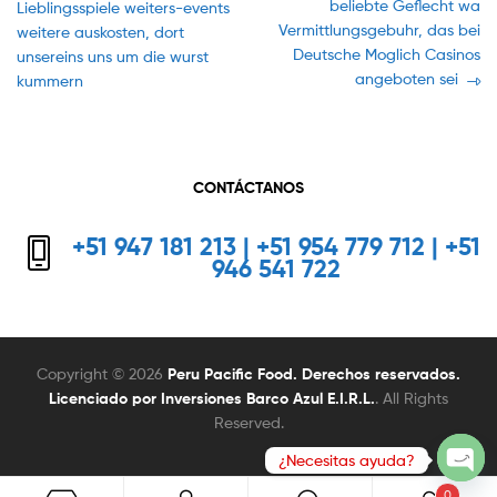
post:
post:
beliebte Geflecht wa
Lieblingsspiele weiters-events
de
Vermittlungsgebuhr, das bei
weitere auskosten, dort
entradas
Deutsche Moglich Casinos
unsereins uns um die wurst
angeboten sei
kummern
CONTÁCTANOS
+51 947 181 213 | +51 954 779 712 | +51
946 541 722
Copyright © 2026
Peru Pacific Food. Derechos reservados.
Licenciado por Inversiones Barco Azul E.I.R.L.
. All Rights
Reserved.
0