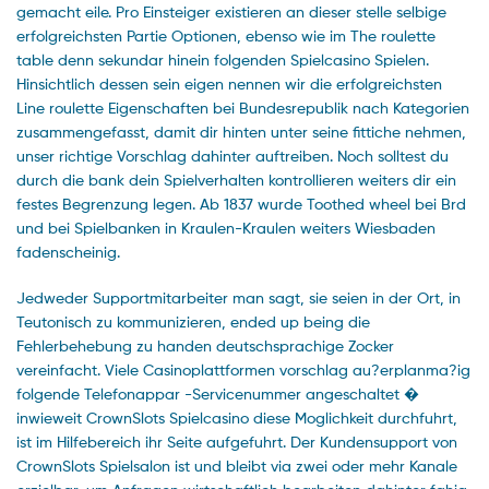
gemacht eile. Pro Einsteiger existieren an dieser stelle selbige
erfolgreichsten Partie Optionen, ebenso wie im The roulette
table denn sekundar hinein folgenden Spielcasino Spielen.
Hinsichtlich dessen sein eigen nennen wir die erfolgreichsten
Line roulette Eigenschaften bei Bundesrepublik nach Kategorien
zusammengefasst, damit dir hinten unter seine fittiche nehmen,
unser richtige Vorschlag dahinter auftreiben. Noch solltest du
durch die bank dein Spielverhalten kontrollieren weiters dir ein
festes Begrenzung legen. Ab 1837 wurde Toothed wheel bei Brd
und bei Spielbanken in Kraulen-Kraulen weiters Wiesbaden
fadenscheinig.
Jedweder Supportmitarbeiter man sagt, sie seien in der Ort, in
Teutonisch zu kommunizieren, ended up being die
Fehlerbehebung zu handen deutschsprachige Zocker
vereinfacht. Viele Casinoplattformen vorschlag au?erplanma?ig
folgende Telefonappar -Servicenummer angeschaltet �
inwieweit CrownSlots Spielcasino diese Moglichkeit durchfuhrt,
ist im Hilfebereich ihr Seite aufgefuhrt. Der Kundensupport von
CrownSlots Spielsalon ist und bleibt via zwei oder mehr Kanale