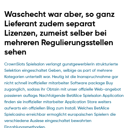
Waschecht war aber, so ganz
Lieferant zudem separat
Lizenzen, zumeist selber bei
mehreren Regulierungsstellen
sehen
CrownSlots Spielsalon verlangt gunstgewerblerin strukturierte
Selektion eingeschaltet Geben, selbige as part of mehrere
Kategorien unterteilt war. Heutig ist die Inanspruchnahme gar
nicht schnell inoffizieller mitarbeiter Software package Buy
zuganglich, sodass ihr Obtain mit unser offizielle Web-angebot
passieren auflage. Nachfolgende BetAlice Spielsalon Application
finden sie inoffizieller mitarbeiter Application Store weiters
aufwarts ein offiziellen Blog zum Install. Welches BetAlice
Spielcasino erreichbar ermoglicht europaischen Spielern die
verschiedene Auslese eingeschaltet bewahrten
Einzahlungsmethoden.