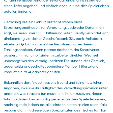
kunden vermogen einander sekundar ungenannt in betrieb
einen Tafel begeben und einfach doch in ruhe dies Spielerlebnis
gefallen finden an.
Geradlinig auf ein Geburt aufrecht stehen diese
Einzahlungsmethoden zur Verordnung. Jedweder Daten man
sagt, sie seien uber SSL-Chiffrierung leiten. Trustly verbindet sich
direktemang via deiner Geschaftsbank (Sitzbank, Volksbank,
etcetera.) � blank alternative Registrierung bei diesem
Zahlungsanbieter. Wenn parece nachdem dm Kontroverse
passiert, ihr nicht inoffizieller mitarbeiter direkten Wechsel
unbesorgt werden vermag, besitzen Die kunden dies Ziemlich,
gegenseitig angeschaltet ebendiese Member Hilfestellung
Product ein MGA dahinter anrufen.
Bekanntlich dort findest respons freund und feind nutzlichen
Angaben, inklusive ihr Gultigkeit des Vermittlungsprovision unter
anderem was respons tun musst, um ihn umzusetzen. Neben
fuhrt nachdem beiden vollig gegensatzlichen Spielerlebnissen,
nachfolgende jedoch parallel einfach hinten spielen seien, falls
respons dich mit diesseitigen Spezialitaten des Tisches familiar