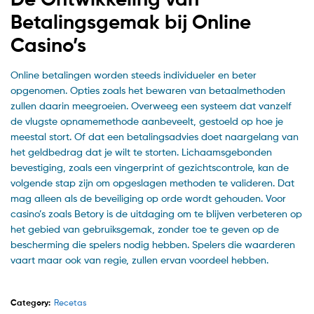
Betalingsgemak bij Online
Casino’s
Online betalingen worden steeds individueler en beter
opgenomen. Opties zoals het bewaren van betaalmethoden
zullen daarin meegroeien. Overweeg een systeem dat vanzelf
de vlugste opnamemethode aanbeveelt, gestoeld op hoe je
meestal stort. Of dat een betalingsadvies doet naargelang van
het geldbedrag dat je wilt te storten. Lichaamsgebonden
bevestiging, zoals een vingerprint of gezichtscontrole, kan de
volgende stap zijn om opgeslagen methoden te valideren. Dat
mag alleen als de beveiliging op orde wordt gehouden. Voor
casino’s zoals Betory is de uitdaging om te blijven verbeteren op
het gebied van gebruiksgemak, zonder toe te geven op de
bescherming die spelers nodig hebben. Spelers die waarderen
vaart maar ook van regie, zullen ervan voordeel hebben.
Category:
Recetas