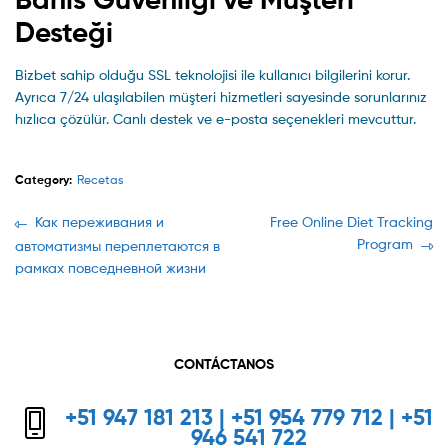
Desteği
Bizbet sahip olduğu SSL teknolojisi ile kullanıcı bilgilerini korur.
Ayrıca 7/24 ulaşılabilen müşteri hizmetleri sayesinde sorunlarınız
hızlıca çözülür. Canlı destek ve e-posta seçenekleri mevcuttur.
Category:
Recetas
Navegación
Previous
Next
Как переживания и
Free Online Diet Tracking
post:
post:
Program
автоматизмы переплетаются в
de
рамках повседневной жизни
entradas
CONTÁCTANOS
+51 947 181 213 | +51 954 779 712 | +51
946 541 722