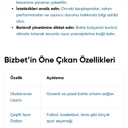
kazanma şansınızı yükseltin.
İstatistikleri analiz edin:
Önceki karşılaşmalar, takım
performansları ve oyuncu durumu hakkında bilgi sahibi
olun.
Bankroll yönetimine dikkat edin:
Bahis bütçenizi kontrol
altında tutarak sorumlu oyun prensiplerine bağlı kalın.
Bizbet’in Öne Çıkan Özellikleri
Özellik
Açıklama
Uluslararası
Güvenli ve yasal bahis ortamı sağlar.
Lisans
Çeşitli Spor
Futbol, basketbol, tenis gibi birçok
Dalları
spor seçeneği.