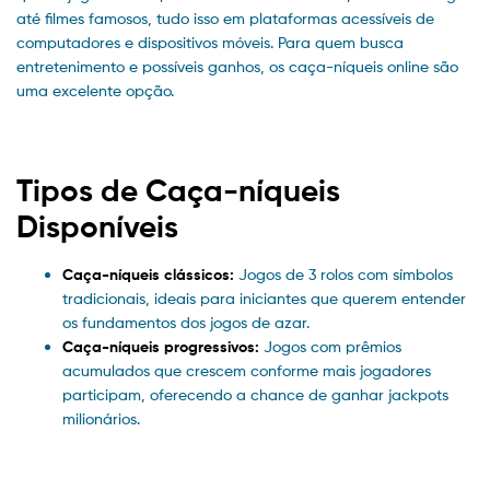
até filmes famosos, tudo isso em plataformas acessíveis de
computadores e dispositivos móveis. Para quem busca
entretenimento e possíveis ganhos, os caça-níqueis online são
uma excelente opção.
Tipos de Caça-níqueis
Disponíveis
Caça-níqueis clássicos:
Jogos de 3 rolos com símbolos
tradicionais, ideais para iniciantes que querem entender
os fundamentos dos jogos de azar.
Caça-níqueis progressivos:
Jogos com prêmios
acumulados que crescem conforme mais jogadores
participam, oferecendo a chance de ganhar jackpots
milionários.