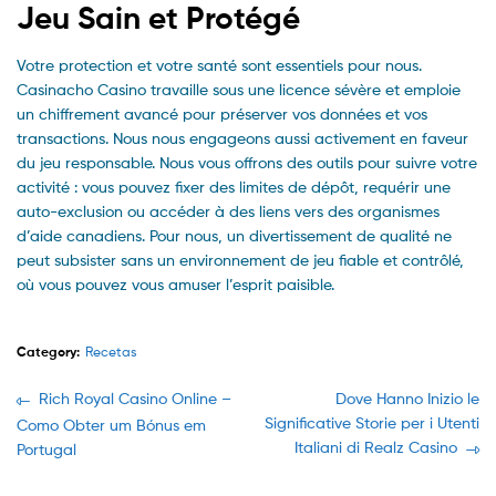
Jeu Sain et Protégé
Votre protection et votre santé sont essentiels pour nous.
Casinacho Casino travaille sous une licence sévère et emploie
un chiffrement avancé pour préserver vos données et vos
transactions. Nous nous engageons aussi activement en faveur
du jeu responsable. Nous vous offrons des outils pour suivre votre
activité : vous pouvez fixer des limites de dépôt, requérir une
auto-exclusion ou accéder à des liens vers des organismes
d’aide canadiens. Pour nous, un divertissement de qualité ne
peut subsister sans un environnement de jeu fiable et contrôlé,
où vous pouvez vous amuser l’esprit paisible.
Category:
Recetas
Navegación
Previous
Next
Rich Royal Casino Online –
Dove Hanno Inizio le
post:
post:
Significative Storie per i Utenti
Como Obter um Bónus em
de
Italiani di Realz Casino
Portugal
entradas