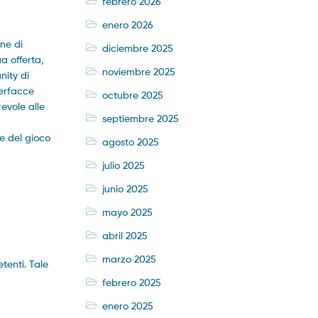
febrero 2026
enero 2026
ne di
diciembre 2025
a offerta,
noviembre 2025
nity di
terfacce
octubre 2025
revole alle
septiembre 2025
e del gioco
agosto 2025
julio 2025
junio 2025
mayo 2025
abril 2025
marzo 2025
tenti. Tale
febrero 2025
enero 2025