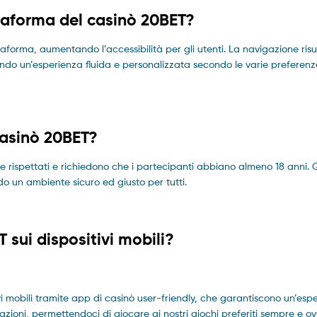
ttaforma del casinò 20BET?
aforma, aumentando l’accessibilità per gli utenti. La navigazione risul
rando un’esperienza fluida e personalizzata secondo le varie preferenz
 casinò 20BET?
nte rispettati e richiedono che i partecipanti abbiano almeno 18 anni.
do un ambiente sicuro ed giusto per tutti.
 sui dispositivi mobili?
tivi mobili tramite app di casinò user-friendly, che garantiscono un’esp
azioni, permettendoci di giocare ai nostri giochi preferiti sempre e o