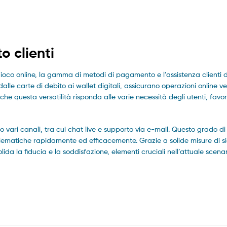
 clienti
gioco online, la gamma di metodi di pagamento e l’assistenza clienti 
lle carte di debito ai wallet digitali, assicurano operazioni online vel
che questa versatilità risponda alle varie necessità degli utenti, fav
nendo vari canali, tra cui chat live e supporto via e-mail. Questo grado di
roblematiche rapidamente ed efficacemente. Grazie a solide misure di s
ida la fiducia e la soddisfazione, elementi cruciali nell’attuale scena