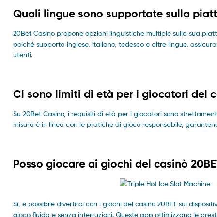
Quali lingue sono supportate sulla pia
20Bet Casino propone opzioni linguistiche multiple sulla sua piatt
poiché supporta inglese, italiano, tedesco e altre lingue, assicu
utenti.
Ci sono limiti di età per i giocatori del
Su 20Bet Casino, i requisiti di età per i giocatori sono strettame
misura è in linea con le pratiche di gioco responsabile, garanten
Posso giocare ai giochi del casinò 20BET
Sì, è possibile divertirci con i giochi del casinò 20BET sui disposi
gioco fluida e senza interruzioni. Queste app ottimizzano le prest