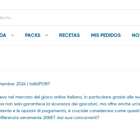
NDA
PACKS
RECETAS
MIS PEDIDOS
NO
lievo nel mercato del gioco online italiano, in particolare grazie alle s
rma non solo garantisce la sicurezza dei giocatori, ma offre anche un
utente e le opzioni di pagamento, è cruciale considerare come questi
differenzia veramente 20BET dai suoi concorrenti?