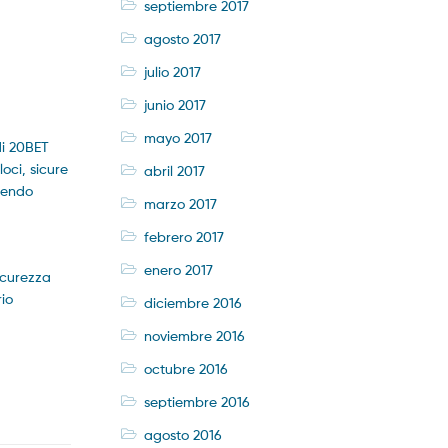
septiembre 2017
agosto 2017
julio 2017
junio 2017
mayo 2017
di 20BET
oci, sicure
abril 2017
orendo
marzo 2017
febrero 2017
enero 2017
icurezza
rio
diciembre 2016
noviembre 2016
octubre 2016
septiembre 2016
agosto 2016