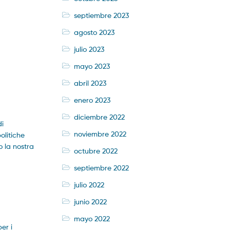
septiembre 2023
agosto 2023
julio 2023
mayo 2023
abril 2023
enero 2023
diciembre 2022
di
noviembre 2022
olitiche
o la nostra
octubre 2022
septiembre 2022
julio 2022
junio 2022
mayo 2022
er i