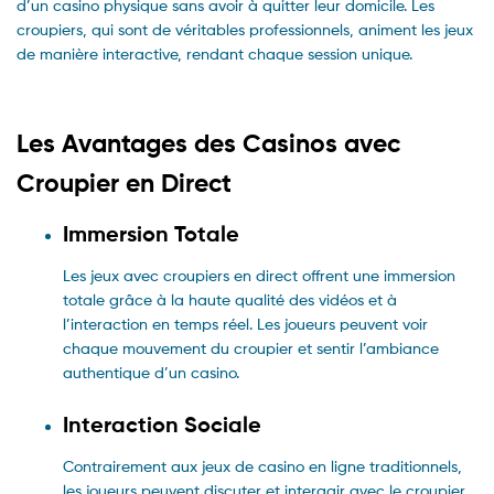
d’un casino physique sans avoir à quitter leur domicile. Les
croupiers, qui sont de véritables professionnels, animent les jeux
de manière interactive, rendant chaque session unique.
Les Avantages des Casinos avec
Croupier en Direct
Immersion Totale
Les jeux avec croupiers en direct offrent une immersion
totale grâce à la haute qualité des vidéos et à
l’interaction en temps réel. Les joueurs peuvent voir
chaque mouvement du croupier et sentir l’ambiance
authentique d’un casino.
Interaction Sociale
Contrairement aux jeux de casino en ligne traditionnels,
les joueurs peuvent discuter et interagir avec le croupier