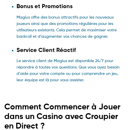
Bonus et Promotions
Magius offre des bonus attractifs pour les nouveaux
joueurs ainsi que des promotions régulières pour les
utilisateurs existants. Cela permet de maximiser votre
bankroll et d’augmenter vos chances de gagner.
Service Client Réactif
Le service client de Magius est disponible 24/7 pour
répondre à toutes vos questions. Que vous ayez besoin
d’aide pour votre compte ou pour comprendre un jeu,
leur équipe est là pour vous assister.
Comment Commencer à Jouer
dans un Casino avec Croupier
en Direct ?