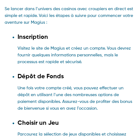
Se lancer dans l’univers des casinos avec croupiers en direct est
simple et rapide. Voici les étapes à suivre pour commencer votre
aventure sur Magius :
Inscription
Visitez le site de Magius et créez un compte. Vous devrez
fournir quelques informations personnelles, mais le
processus est rapide et sécurisé.
Dépôt de Fonds
Une fois votre compte créé, vous pouvez effectuer un
dépôt en utilisant l’une des nombreuses options de
paiement disponibles. Assurez-vous de profiter des bonus
de bienvenue si vous en avez l’occasion.
Choisir un Jeu
Parcourez la sélection de jeux disponibles et choisissez