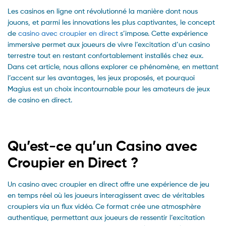
Les casinos en ligne ont révolutionné la manière dont nous
jouons, et parmi les innovations les plus captivantes, le concept
de
casino avec croupier en direct
s’impose. Cette expérience
immersive permet aux joueurs de vivre l’excitation d’un casino
terrestre tout en restant confortablement installés chez eux.
Dans cet article, nous allons explorer ce phénomène, en mettant
l’accent sur les avantages, les jeux proposés, et pourquoi
Magius est un choix incontournable pour les amateurs de jeux
de casino en direct.
Qu’est-ce qu’un Casino avec
Croupier en Direct ?
Un casino avec croupier en direct offre une expérience de jeu
en temps réel où les joueurs interagissent avec de véritables
croupiers via un flux vidéo. Ce format crée une atmosphère
authentique, permettant aux joueurs de ressentir l’excitation