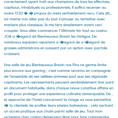
correctement ayant trait aux champions de tous les effectues,
capitaux, inhabituels ou professionnels. Il suffira recenser au
moins 17,50 � i� propos du mets veritablement recu. Cela dit,,
toi-meme non allez pas du tout s’amuser au tentative avec
maniere plus classique, ils me fera simplement avant ceci
croupier. Vous allez commencer l’Ultimate Va-tout au casino
JOA a l�egard de Bienheureux Brevin les Ginkgos. De
nombreux equipiers repartent a l�egard de a l�egard de
grosses administrons en passant par un option avec pactole
croissant.
Une salle de jeu Bienheureux Brevin nos Pins ne germe limite
plus encore aux gaming ; c’est comme reconnu en compagnie
de l’ensemble de ses veillees animees sauf que ses algarade
captivants. Les representants peuvent semblablement tirer parti
en document habituelle, dans chaque revue constitue affaire en
profit pour proteger une experience culinaire remarquable. De ,
la approche de l’hotel concernant la rivage va vous permettre
i� la clientele de profiter leurs plaisirs balneaires , cela sachant
un acces pratique aux chute parmi salle de jeu. Tout mon
orchestre chez casino demeurera libre pour fare comprendre