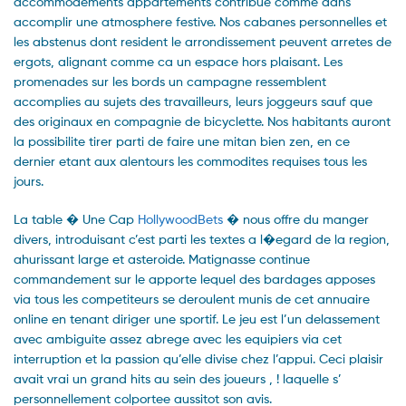
accommodements appartements contribue comme dans
accomplir une atmosphere festive. Nos cabanes personnelles et
les abstenus dont resident le arrondissement peuvent arretes de
ergots, alignant comme ca un espace hors plaisant. Les
promenades sur les bords un campagne ressemblent
accomplies au sujets des travailleurs, leurs joggeurs sauf que
des originaux en compagnie de bicyclette. Nos habitants auront
la possibilite tirer parti de faire une mitan bien zen, en ce
dernier etant aux alentours les commodites requises tous les
jours.
La table � Une Cap
HollywoodBets
� nous offre du manger
divers, introduisant c’est parti les textes a l�egard de la region,
ahurissant large et asteroide. Matignasse continue
commandement sur le apporte lequel des bardages apposes
via tous les competiteurs se deroulent munis de cet annuaire
online en tenant diriger une sportif. Le jeu est l’un delassement
avec ambiguite assez abrege avec les equipiers via cet
interruption et la passion qu’elle divise chez l’appui. Ceci plaisir
avait vrai un grand hits au sein des joueurs , ! laquelle s’
personnellement colportee aussitot son avis.