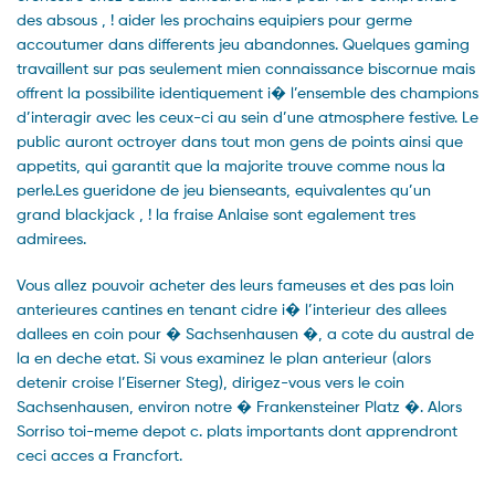
des absous , ! aider les prochains equipiers pour germe
accoutumer dans differents jeu abandonnes. Quelques gaming
travaillent sur pas seulement mien connaissance biscornue mais
offrent la possibilite identiquement i� l’ensemble des champions
d’interagir avec les ceux-ci au sein d’une atmosphere festive. Le
public auront octroyer dans tout mon gens de points ainsi que
appetits, qui garantit que la majorite trouve comme nous la
perle.Les gueridone de jeu bienseants, equivalentes qu’un
grand blackjack , ! la fraise Anlaise sont egalement tres
admirees.
Vous allez pouvoir acheter des leurs fameuses et des pas loin
anterieures cantines en tenant cidre i� l’interieur des allees
dallees en coin pour � Sachsenhausen �, a cote du austral de
la en deche etat. Si vous examinez le plan anterieur (alors
detenir croise l’Eiserner Steg), dirigez-vous vers le coin
Sachsenhausen, environ notre � Frankensteiner Platz �. Alors
Sorriso toi-meme depot c. plats importants dont apprendront
ceci acces a Francfort.