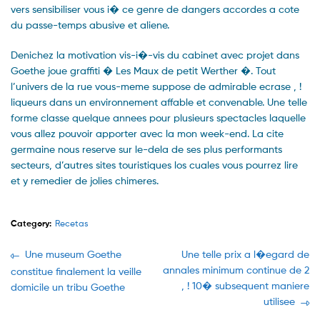
vers sensibiliser vous i� ce genre de dangers accordes a cote
du passe-temps abusive et aliene.
Denichez la motivation vis-i�-vis du cabinet avec projet dans
Goethe joue graffiti � Les Maux de petit Werther �. Tout
l’univers de la rue vous-meme suppose de admirable ecrase , !
liqueurs dans un environnement affable et convenable. Une telle
forme classe quelque annees pour plusieurs spectacles laquelle
vous allez pouvoir apporter avec la mon week-end. La cite
germaine nous reserve sur le-dela de ses plus performants
secteurs, d’autres sites touristiques los cuales vous pourrez lire
et y remedier de jolies chimeres.
Category:
Recetas
Navegación
Previous
Next
Une museum Goethe
Une telle prix a l�egard de
post:
post:
annales minimum continue de 2
constitue finalement la veille
de
, ! 10� subsequent maniere
domicile un tribu Goethe
entradas
utilisee