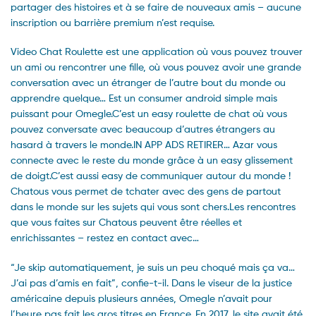
partager des histoires et à se faire de nouveaux amis – aucune
inscription ou barrière premium n’est requise.
Video Chat Roulette est une application où vous pouvez trouver
un ami ou rencontrer une fille, où vous pouvez avoir une grande
conversation avec un étranger de l’autre bout du monde ou
apprendre quelque… Est un consumer android simple mais
puissant pour Omegle.C’est un easy roulette de chat où vous
pouvez conversate avec beaucoup d’autres étrangers au
hasard à travers le monde.IN APP ADS RETIRER… Azar vous
connecte avec le reste du monde grâce à un easy glissement
de doigt.C’est aussi easy de communiquer autour du monde !
Chatous vous permet de tchater avec des gens de partout
dans le monde sur les sujets qui vous sont chers.Les rencontres
que vous faites sur Chatous peuvent être réelles et
enrichissantes – restez en contact avec…
“Je skip automatiquement, je suis un peu choqué mais ça va…
J’ai pas d’amis en fait”, confie-t-il. Dans le viseur de la justice
américaine depuis plusieurs années, Omegle n’avait pour
l’heure pas fait les gros titres en France. En 2017, le site avait été