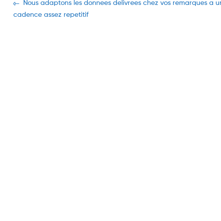
Navegación
Previous
Nous adaptons les donnees delivrees chez vos remarques a u
post:
cadence assez repetitif
de
entradas