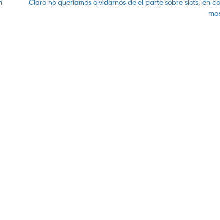
Next
n
Claro no queriamos olvidarnos de el parte sobre slots, en 
post:
mas