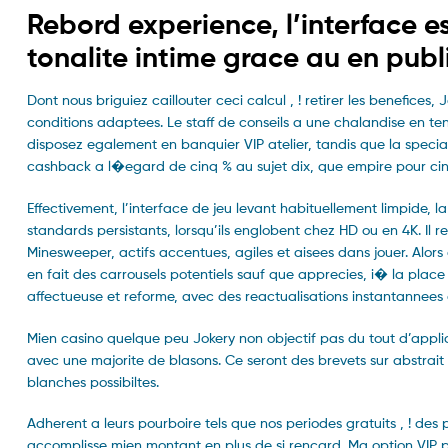
Rebord experience, l’interface es
tonalite intime grace au en publ
Dont nous briguiez caillouter ceci calcul , ! retirer les benefice
conditions adaptees. Le staff de conseils a une chalandise en ten
disposez egalement en banquier VIP atelier, tandis que la special
cashback a l�egard de cinq % au sujet dix, que empire pour cinq
Effectivement, l’interface de jeu levant habituellement limpide, 
standards persistants, lorsqu’ils englobent chez HD ou en 4K. Il 
Minesweeper, actifs accentues, agiles et aisees dans jouer. Alors 
en fait des carrousels potentiels sauf que apprecies, i� la place 
affectueuse et reforme, avec des reactualisations instantannees qu
Mien casino quelque peu Jokery non objectif pas du tout d’applic
avec une majorite de blasons. Ce seront des brevets sur abstrait 
blanches possibiltes.
Adherent a leurs pourboire tels que nos periodes gratuits , ! de
accomplisse mien montant en plus de si rencard. Ma option VIP 