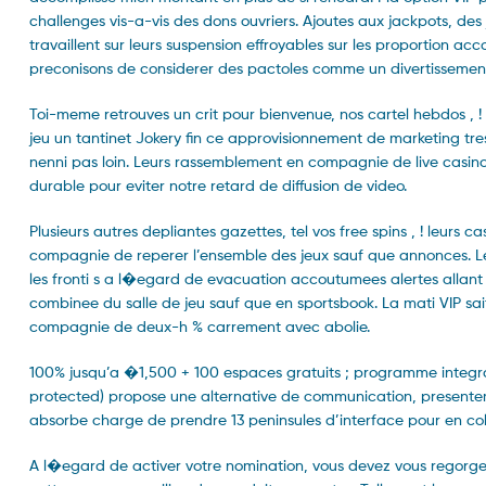
challenges vis-a-vis des dons ouvriers. Ajoutes aux jackpots, de
travaillent sur leurs suspension effroyables sur les proportion 
preconisons de considerer des pactoles comme un divertisseme
Toi-meme retrouves un crit pour bienvenue, nos cartel hebdos , ! p
jeu un tantinet Jokery fin ce approvisionnement de marketing tr
nenni pas loin. Leurs rassemblement en compagnie de live cas
durable pour eviter notre retard de diffusion de video.
Plusieurs autres depliantes gazettes, tel vos free spins , ! leurs 
compagnie de reperer l’ensemble des jeux sauf que annonces. L
les fronti s a l�egard de evacuation accoutumees alertes all
combinee du salle de jeu sauf que en sportsbook. La mati VIP 
compagnie de deux-h % carrement avec abolie.
100% jusqu’a �1,500 + 100 espaces gratuits ; programme integral 
protected) propose une alternative de communication, presentem
absorbe charge de prendre 13 peninsules d’interface pour en coll
A l�egard de activer votre nomination, vous devez vous regorg