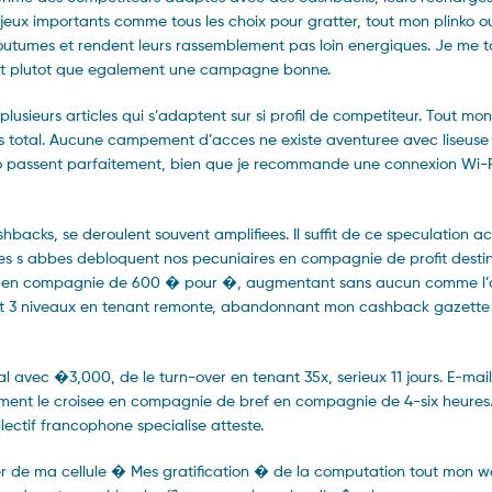
s jeux importants comme tous les choix pour gratter, tout mon plinko o
accoutumes et rendent leurs rassemblement pas loin energiques. Je me
nt plutot que egalement une campagne bonne.
lusieurs articles qui s’adaptent sur si profil de competiteur. Tout mon
es total. Aucune campement d’acces ne existe aventuree avec liseuse
ino passent parfaitement, bien que je recommande une connexion Wi
cashbacks, se deroulent souvent amplifiees. Il suffit de ce speculation 
es s abbes debloquent nos pecuniaires en compagnie de profit desti
ant en compagnie de 600 � pour �, augmentant sans aucun comme l’a
sait 3 niveaux en tenant remonte, abandonnant mon cashback gazette
avec �3,000, de le turn-over en tenant 35x, serieux 11 jours. E-mail
ent le croisee en compagnie de bref en compagnie de 4-six heures. 
ectif francophone specialise atteste.
er de ma cellule � Mes gratification � de la computation tout mon 