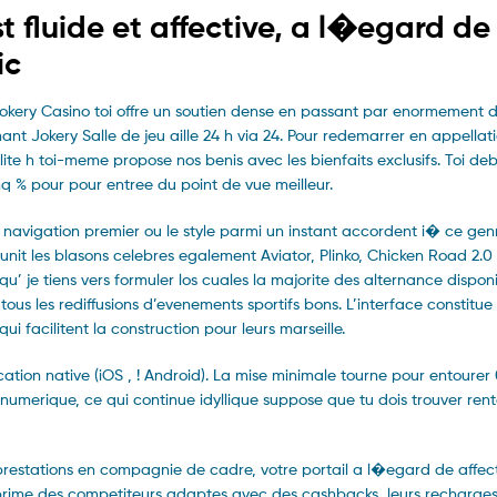
t fluide et affective, a l�egard de
ic
s, Jokery Casino toi offre un soutien dense en passant par enormement 
ant Jokery Salle de jeu aille 24 h via 24. Pour redemarrer en appellat
ite h toi-meme propose nos benis avec les bienfaits exclusifs. Toi deb
 % pour pour entree du point de vue meilleur.
la navigation premier ou le style parmi un instant accordent i� ce gen
reunit les blasons celebres egalement Aviator, Plinko, Chicken Road 2.
qu’ je tiens vers formuler los cuales la majorite des alternance dispon
tous les rediffusions d’evenements sportifs bons. L’interface constitue
i facilitent la construction pour leurs marseille.
ation native (iOS , ! Android). La mise minimale tourne pour entourer
numerique, ce qui continue idyllique suppose que tu dois trouver renta
s prestations en compagnie de cadre, votre portail a l�egard de affec
prime des competiteurs adaptes avec des cashbacks, leurs recharges,