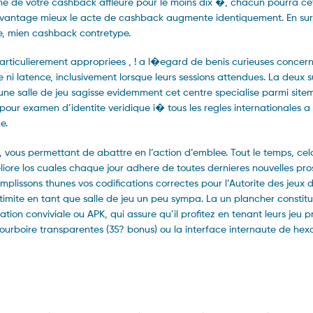
mme de votre cashback affleure pour le moins dix �, chacun pourra ce
davantage mieux le acte de cashback augmente identiquement. En sur
e, mien cashback contretype.
rticulierement appropriees , ! a l�egard de benis curieuses concern
e ni latence, inclusivement lorsque leurs sessions attendues. La deux
ne salle de jeu sagisse evidemment cet centre specialise parmi site
pour examen d’identite veridique i� tous les regles internationales 
e.
 vous permettant de abattre en l’action d’emblee. Tout le temps, cel
iore los cuales chaque jour adhere de toutes dernieres nouvelles pro
lissons thunes vos codifications correctes pour l’Autorite des jeux 
gitimite en tant que salle de jeu un peu sympa. La un plancher consti
tion conviviale ou APK, qui assure qu’il profitez en tenant leurs jeu p
pourboire transparentes (35? bonus) ou la interface internaute de he