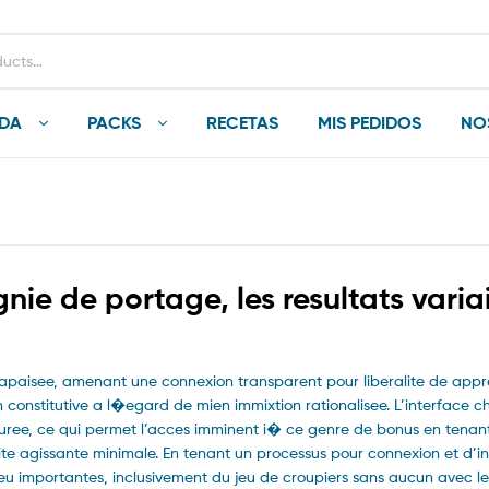
NDA
PACKS
RECETAS
MIS PEDIDOS
NO
ie de portage, les resultats varia
apaisee, amenant une connexion transparent pour liberalite de appr
 constitutive a l�egard de mien immixtion rationalisee. L’interface 
suree, ce qui permet l’acces imminent i� ce genre de bonus en tenant
te agissante minimale. En tenant un processus pour connexion et d’in
de jeu importantes, inclusivement du jeu de croupiers sans aucun avec le