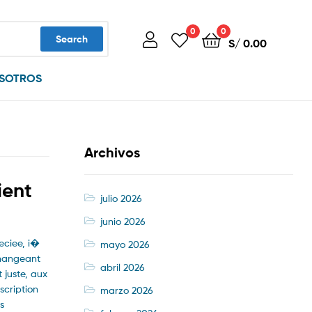
0
0
Search
S/
0.00
SOTROS
Archivos
ient
julio 2026
junio 2026
eciee, i�
mayo 2026
changeant
abril 2026
 juste, aux
scription
marzo 2026
s