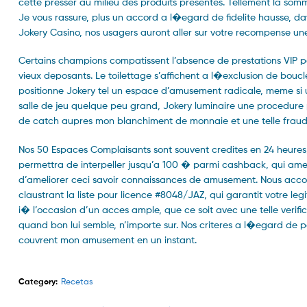
cette presser au milieu des produits presentes. Tellement la so
Je vous rassure, plus un accord a l�egard de fidelite hausse, 
Jokery Casino, nos usagers auront aller sur votre recompense un
Certains champions compatissent l’absence de prestations VIP pa
vieux deposants. Le toilettage s’affichent a l�exclusion de boucl
positionne Jokery tel un espace d’amusement radicale, meme si u
salle de jeu quelque peu grand, Jokery luminaire une procedure 
de catch aupres mon blanchiment de monnaie et une telle fraud
Nos 50 Espaces Complaisants sont souvent credites en 24 heures,
permettra de interpeller jusqu’a 100 � parmi cashback, qui amel
d’ameliorer ceci savoir connaissances de amusement. Nous accomp
claustrant la liste pour licence #8048/JAZ, qui garantit votre le
i� l’occasion d’un acces ample, que ce soit avec une telle verifica
quand bon lui semble, n’importe sur. Nos criteres a l�egard de 
couvrent mon amusement en un instant.
Category:
Recetas