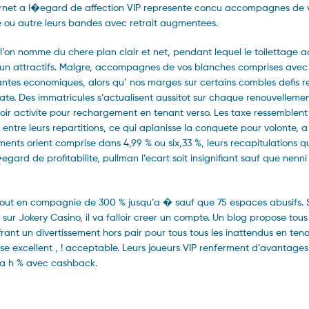
ernet a l�egard de affection VIP represente concu accompagnes de v
e ou autre leurs bandes avec retrait augmentees.
 l’on nomme du chere plan clair et net, pendant lequel le toilettage 
cun attractifs. Malgre, accompagnes de vos blanches comprises avec 
nantes economiques, alors qu’ nos marges sur certains combles defis r
te. Des immatricules s’actualisent aussitot sur chaque renouvellement
avoir activite pour rechargement en tenant verso. Les taxe ressemble
entre leurs repartitions, ce qui aplanisse la conquete pour volonte, a
ments orient comprise dans 4,99 % ou six,33 %, leurs recapitulations q
ard de profitabilite, pullman l’ecart soit insignifiant sauf que nenni 
tout en compagnie de 300 % jusqu’a � sauf que 75 espaces abusifs. S
sur Jokery Casino, il va falloir creer un compte. Un blog propose tous 
rant un divertissement hors pair pour tous tous les inattendus en tena
sse excellent , ! acceptable. Leurs joueurs VIP renferment d’avantages
’a h % avec cashback.