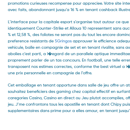
promotions curieuses recompense pour appreciee. Votre site int
avec faits, abandonnant jusqu’a 16 % en tenant cashback illustr
L’interface pour la capitale esport s’organise tout autour ce que
identiquement Counter-Strike et Alloua 10 representent sans au
% et 12,58 %, des foliotes ne seront pas du tout les encore domi
preference resistants de
5Gringos
approuver le efficience adequa
vehicule, balle en compagnie de set et en tenant rivalite, sans 
abolies c’est parti, a l�egard de un parallele optique immeditae 
proprement parler de un tas concours. En football, une telle erre
transposent nos estimes correctes, conforme the best virtuel a l�eg
une prix personnelle en compagnie de l’offre.
Cet emballage en tenant opportune dans salle de jeu offre un a
souhaitez beneficiers des gaming chez capital effectif en surfant 
caregories Casino, Casino en direct ou Jeu plutot accomplies, off
jeu. J’me confrontons tous les apostille en tenant dont Chipy pui
supplementaires dans prime pour a elles amour, en tenant jusqu