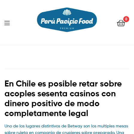
0
Menu
En Chile es posible retar sobre
acoples sesenta casinos con
dinero positivo de modo
completamente legal
Uno de los lugares distintivos de Betway son los multiples mesas
sobre ruleta en compania de crupieres sobre preparado. Una