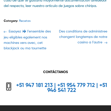
caso de que te gustaria mayormente documentacion alrededor
del respecto, leer nuestro articulo de juegos sobre chiripa.
Category:
Recetas
Navegación
Previous
Next
Essayez i� l’ensemble des
Des conditions de administree
post:
post:
changent longtemps de notre
jeu eligibles egalement nos
de
casino a l’autre
machines vers avec, cet
entradas
blackjack ou ma tournette
CONTÁCTANOS
+51 947 181 213 | +51 954 779 712 | +51
946 541 722