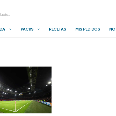
NDA
PACKS
RECETAS
MIS PEDIDOS
NO