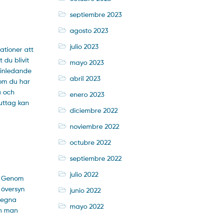
septiembre 2023
agosto 2023
julio 2023
ationer att
 du blivit
mayo 2023
 inledande
abril 2023
 om du har
a och
enero 2023
uttag kan
diciembre 2022
noviembre 2022
octubre 2022
septiembre 2022
julio 2022
å. Genom
 översyn
junio 2022
s egna
mayo 2022
an man