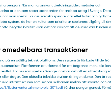
man sina pengar? När man granskar utbetalningstider, metoder och
 Casino är den som sätter standarden för snabba uttag i Sverige. Dett
r man spelar. För oss svenska spelare, där effektivitet och tydlighe
ba system, de har en kultur som prioriterar spelarens tillgång till sina
 ofta betyder kvalitet visar det här casinot att de inser vad kunden vi
ör omedelbara transaktioner
g på en pålitlig teknisk plattform. Dess system är länkade till de fr
as automatiskt. Plattformen är utformad för att begränsa manuella kon
realtid. För oss som spelar i Sverige innebär det att en utbetalning 
eller dagar. Den aktuella tekniska styrkan är ingen slump. Den är res
uella infrastrukturen som skapar skillnaden mellan att invänta och at
/f/flutter-entertainment-plc_2011.pdf
få sina pengar genast. Förmå