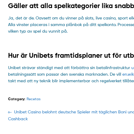
Gäller att alla spelkategorier lika snabb
Ja, det är de. Oavsett om du vinner på slots, live casino, sport 
Alla vinster placeras i samma plånbok på ditt spelkonto. Processe
vilken typ av spel du vunnit på.
Hur är Unibets framtidsplaner ut för ut
Unibet strävar ständigt med att förbättra sin betalinfrastruktur
u
betalningssätt som passar den svenska marknaden. De vill
en.wik
takt med att ny teknik blir implementerbar och regelverket tillåte
Category:
Recetas
Navegación
Previous
Unibet Casino belohnt deutsche Spieler mit täglichen Boni un
post:
Cashback
de
entradas