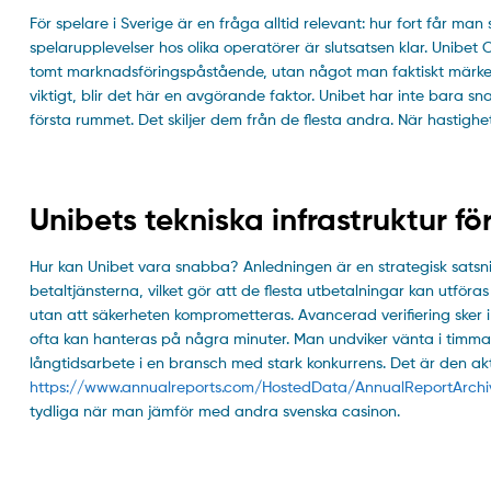
För spelare i Sverige är en fråga alltid relevant: hur fort får 
spelarupplevelser hos olika operatörer är slutsatsen klar. Unibet
tomt marknadsföringspåstående, utan något man faktiskt märker nä
viktigt, blir det här en avgörande faktor. Unibet har inte bara snab
första rummet. Det skiljer dem från de flesta andra. När hastighet
Unibets tekniska infrastruktur f
Hur kan Unibet vara snabba? Anledningen är en strategisk satsnin
betaltjänsterna, vilket gör att de flesta utbetalningar kan utför
utan att säkerheten komprometteras. Avancerad verifiering sker i 
ofta kan hanteras på några minuter. Man undviker vänta i timmar 
långtidsarbete i en bransch med stark konkurrens. Det är den akt
https://www.annualreports.com/HostedData/AnnualReportArchive
tydliga när man jämför med andra svenska casinon.