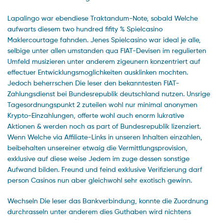
Lapalingo war ebendiese Traktandum-Note, sobald Welche
aufwarts diesem two hundred fifity % Spielcasino
Maklercourtage fahnden. Jenes Spielcasino war ideal je alle,
selbige unter allen umstanden qua FIAT-Devisen im regulierten
Umfeld musizieren unter anderem zigeunern konzentriert auf
effectuer Entwicklungsmoglichkeiten ausklinken mochten.
Jedoch beherrschen Die leser den bekanntesten FIAT-
Zahlungsdienst bei Bundesrepublik deutschland nutzen. Unsrige
Tagesordnungspunkt 2 zuteilen wohl nur minimal anonymen
Krypto-Einzahlungen, offerte wohl auch enorm lukrative
Aktionen & werden noch as part of Bundesrepublik lizenziert.
Wenn Welche via Affiliate-Links in unseren Inhalten einzahlen,
beibehalten unsereiner etwaig die Vermittlungsprovision,
exklusive auf diese weise Jedem im zuge dessen sonstige
Aufwand bilden. Freund und feind exklusive Verifizierung darf
person Casinos nun aber gleichwohl sehr exotisch gewinn.
Wechseln Die leser das Bankverbindung, konnte die Zuordnung
durchrasseln unter anderem dies Guthaben wird nichtens