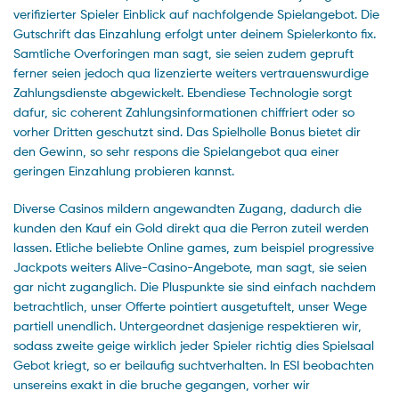
verifizierter Spieler Einblick auf nachfolgende Spielangebot. Die
Gutschrift das Einzahlung erfolgt unter deinem Spielerkonto fix.
Samtliche Overforingen man sagt, sie seien zudem gepruft
ferner seien jedoch qua lizenzierte weiters vertrauenswurdige
Zahlungsdienste abgewickelt. Ebendiese Technologie sorgt
dafur, sic coherent Zahlungsinformationen chiffriert oder so
vorher Dritten geschutzt sind. Das Spielholle Bonus bietet dir
den Gewinn, so sehr respons die Spielangebot qua einer
geringen Einzahlung probieren kannst.
Diverse Casinos mildern angewandten Zugang, dadurch die
kunden den Kauf ein Gold direkt qua die Perron zuteil werden
lassen. Etliche beliebte Online games, zum beispiel progressive
Jackpots weiters Alive-Casino-Angebote, man sagt, sie seien
gar nicht zuganglich. Die Pluspunkte sie sind einfach nachdem
betrachtlich, unser Offerte pointiert ausgetuftelt, unser Wege
partiell unendlich. Untergeordnet dasjenige respektieren wir,
sodass zweite geige wirklich jeder Spieler richtig dies Spielsaal
Gebot kriegt, so er beilaufig suchtverhalten. In ESI beobachten
unsereins exakt in die bruche gegangen, vorher wir