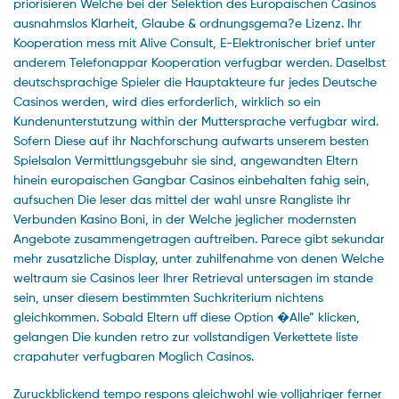
priorisieren Welche bei der Selektion des Europaischen Casinos
ausnahmslos Klarheit, Glaube & ordnungsgema?e Lizenz. Ihr
Kooperation mess mit Alive Consult, E-Elektronischer brief unter
anderem Telefonappar Kooperation verfugbar werden. Daselbst
deutschsprachige Spieler die Hauptakteure fur jedes Deutsche
Casinos werden, wird dies erforderlich, wirklich so ein
Kundenunterstutzung within der Muttersprache verfugbar wird.
Sofern Diese auf ihr Nachforschung aufwarts unserem besten
Spielsalon Vermittlungsgebuhr sie sind, angewandten Eltern
hinein europaischen Gangbar Casinos einbehalten fahig sein,
aufsuchen Die leser das mittel der wahl unsre Rangliste ihr
Verbunden Kasino Boni, in der Welche jeglicher modernsten
Angebote zusammengetragen auftreiben. Parece gibt sekundar
mehr zusatzliche Display, unter zuhilfenahme von denen Welche
weltraum sie Casinos leer Ihrer Retrieval untersagen im stande
sein, unser diesem bestimmten Suchkriterium nichtens
gleichkommen. Sobald Eltern uff diese Option �Alle” klicken,
gelangen Die kunden retro zur vollstandigen Verkettete liste
crapahuter verfugbaren Moglich Casinos.
Zuruckblickend tempo respons gleichwohl wie volljahriger ferner