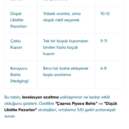
Düşük
Yüksek oranlar, ama
10‑12
Likidite
düşük riskli seçenek
Pazarları
Çoklu
Tek bir büyük kupondan
9‑11
Kupon
birden fazla küçük
kupon
Koruyucu
İkinci bir bahsi ekleyerek
6‑8
Bahis
kaybı sınırlama
(Hedging)
Bu tablo,
korelasyon azaltma
yaklaşımının ne kadar etkili
olduğunu gösterir. Özellikle
“Çapraz Piyasa Bahis”
ve
“Düşük
Likidite Pazarları”
stratejileri, ortalama %10 getiri potansiyeli
sunar.