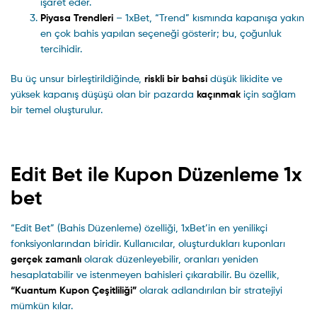
işaret eder.
Piyasa Trendleri
– 1xBet, “Trend” kısmında kapanışa yakın
en çok bahis yapılan seçeneği gösterir; bu, çoğunluk
tercihidir.
Bu üç unsur birleştirildiğinde,
riskli bir bahsi
düşük likidite ve
yüksek kapanış düşüşü olan bir pazarda
kaçınmak
için sağlam
bir temel oluşturulur.
Edit Bet ile Kupon Düzenleme 1x
bet
“Edit Bet” (Bahis Düzenleme) özelliği, 1xBet’in en yenilikçi
fonksiyonlarından biridir. Kullanıcılar, oluşturdukları kuponları
gerçek zamanlı
olarak düzenleyebilir, oranları yeniden
hesaplatabilir ve istenmeyen bahisleri çıkarabilir. Bu özellik,
“Kuantum Kupon Çeşitliliği”
olarak adlandırılan bir stratejiyi
mümkün kılar.