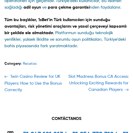
operatörleri için geçerlidir. Türkiye’deki kullanıcılar, bu lisansın
sağladığı
adil oyun
ve
para çekme garantisi
nden faydalanır.
Tüm bu başlıklar, 1xBet’in Türk kullanıcıları için sunduğu
avantajları, risk yönetimi araçlarını ve yasal çerçeveyi kapsamlı
bir şekilde ele almaktadır.
Platformun sunduğu teknolojik
yenilikler, yüksek likidite ve sorumlu oyun politikaları, Türkiye’deki
bahis piyasasında fark yaratmaktadır.
Category:
Recetas
Navegación
Previous
Next
1win Casino Review for UK
Slot Madness Bonus CA Access:
post:
post:
Unlocking Exciting Rewards for
Players: How to Use the Bonus
de
Canadian Players
Correctly
entradas
CONTÁCTANOS