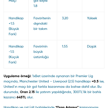
Maç)
gol sayısı
1.8
Handikap
Favöritenin
3.20
Yüksek
+1.5
dışındaki
(Büyük
bir takım
Fark)
Handikap
Favörinin
1.55
Düşük
-1.5
büyük
(Küçük
üstünlüğü
Fark)
Uygulama örneği:
1xBet üzerinde oynanan bir Premier Lig
maçında, Manchester United – Liverpool (2.5) handikapı
+0.5
ise,
United’ın maçı bir gol farkla kazanması da bahse dahil olur. Bu
durumda,
Oran 2.15
ile yatırım yapıldığında, 300TL’lik bir bahis
kazancı
645TL
olur.
Handikap ve üst/alt bahislerinde
“Oran Artırma”
kampanyası