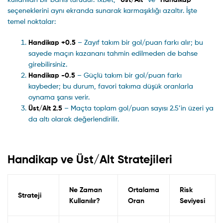
seçeneklerini aynı ekranda sunarak karmaşıklığı azaltır. İşte
temel noktalar:
Handikap +0.5
– Zayıf takım bir gol/puan farkı alır; bu
sayede maçın kazananı tahmin edilmeden de bahse
girebilirsiniz.
Handikap -0.5
– Güçlü takım bir gol/puan farkı
kaybeder; bu durum, favori takıma düşük oranlarla
oynama şansı verir.
Üst/Alt 2.5
– Maçta toplam gol/puan sayısı 2.5’in üzeri ya
da altı olarak değerlendirilir.
Handikap ve Üst/Alt Stratejileri
Ne Zaman
Ortalama
Risk
Strateji
Kullanılır?
Oran
Seviyesi