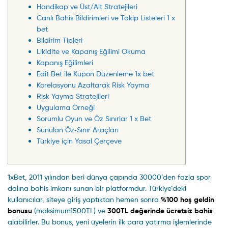
Handikap ve Üst/Alt Stratejileri
Canlı Bahis Bildirimleri ve Takip Listeleri 1 x
bet
Bildirim Tipleri
Likidite ve Kapanış Eğilimi Okuma
Kapanış Eğilimleri
Edit Bet ile Kupon Düzenleme 1x bet
Korelasyonu Azaltarak Risk Yayma
Risk Yayma Stratejileri
Uygulama Örneği
Sorumlu Oyun ve Öz Sınırlar 1 x Bet
Sunulan Öz‑Sınır Araçları
Türkiye için Yasal Çerçeve
1xBet, 2011 yılından beri dünya çapında 30000’den fazla spor
dalına bahis imkanı sunan bir platformdur. Türkiye’deki
kullanıcılar, siteye giriş yaptıktan hemen sonra
%100 hoş geldin
bonusu
(maksimum1500TL) ve
300TL değerinde ücretsiz bahis
alabilirler. Bu bonus, yeni üyelerin ilk para yatırma işlemlerinde