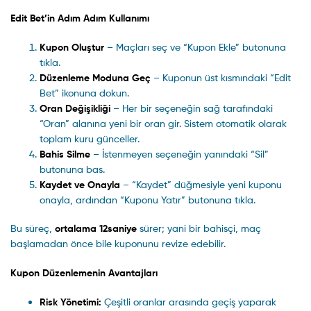
Edit Bet’in Adım Adım Kullanımı
Kupon Oluştur
– Maçları seç ve “Kupon Ekle” butonuna
tıkla.
Düzenleme Moduna Geç
– Kuponun üst kısmındaki “Edit
Bet” ikonuna dokun.
Oran Değişikliği
– Her bir seçeneğin sağ tarafındaki
“Oran” alanına yeni bir oran gir. Sistem otomatik olarak
toplam kuru günceller.
Bahis Silme
– İstenmeyen seçeneğin yanındaki “Sil”
butonuna bas.
Kaydet ve Onayla
– “Kaydet” düğmesiyle yeni kuponu
onayla, ardından “Kuponu Yatır” butonuna tıkla.
Bu süreç,
ortalama 12saniye
sürer; yani bir bahisçi, maç
başlamadan önce bile kuponunu revize edebilir.
Kupon Düzenlemenin Avantajları
Risk Yönetimi:
Çeşitli oranlar arasında geçiş yaparak