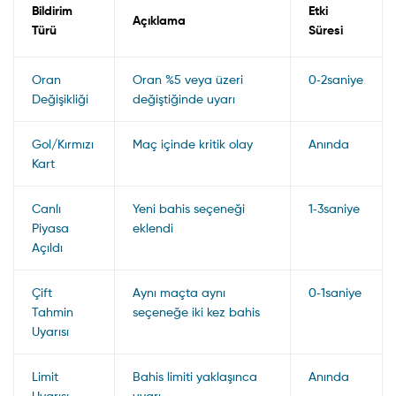
Bildirim
Etki
Açıklama
Türü
Süresi
Oran
Oran %5 veya üzeri
0‑2saniye
Değişikliği
değiştiğinde uyarı
Gol/Kırmızı
Maç içinde kritik olay
Anında
Kart
Canlı
Yeni bahis seçeneği
1‑3saniye
Piyasa
eklendi
Açıldı
Çift
Aynı maçta aynı
0‑1saniye
Tahmin
seçeneğe iki kez bahis
Uyarısı
Limit
Bahis limiti yaklaşınca
Anında
Uyarısı
uyarı