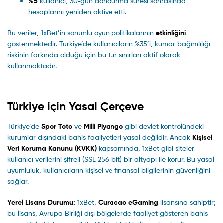
%5
kullanıcı, 30‑gün dondurma süresi sonrasında
hesaplarını yeniden aktive etti.
Bu veriler, 1xBet’in sorumlu oyun politikalarının
etkinliğini
göstermektedir. Türkiye’de kullanıcıların %35’i, kumar bağımlılığı
riskinin farkında olduğu için bu tür sınırları aktif olarak
kullanmaktadır.
Türkiye için Yasal Çerçeve
Türkiye’de
Spor Toto
ve
Milli Piyango
gibi devlet kontrolündeki
kurumlar dışındaki bahis faaliyetleri yasal değildir. Ancak
Kişisel
Veri Koruma Kanunu (KVKK)
kapsamında, 1xBet gibi siteler
kullanıcı verilerini şifreli (SSL 256‑bit) bir altyapı ile korur. Bu yasal
uyumluluk, kullanıcıların kişisel ve finansal bilgilerinin güvenliğini
sağlar.
Yerel Lisans Durumu:
1xBet,
Curacao eGaming
lisansına sahiptir;
bu lisans, Avrupa Birliği dışı bölgelerde faaliyet gösteren bahis