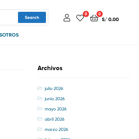
0
0
Search
S/
0.00
SOTROS
Archivos
julio 2026
junio 2026
mayo 2026
abril 2026
marzo 2026