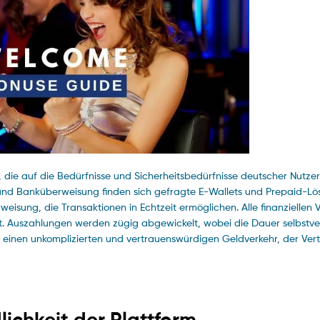
die auf die Bedürfnisse und Sicherheitsbedürfnisse deutscher Nutzer
 und Banküberweisung finden sich gefragte E-Wallets und Prepaid-L
eisung, die Transaktionen in Echtzeit ermöglichen. Alle finanziellen
t. Auszahlungen werden zügig abgewickelt, wobei die Dauer selbstve
einen unkomplizierten und vertrauenswürdigen Geldverkehr, der Ver
ichkeit der Plattform