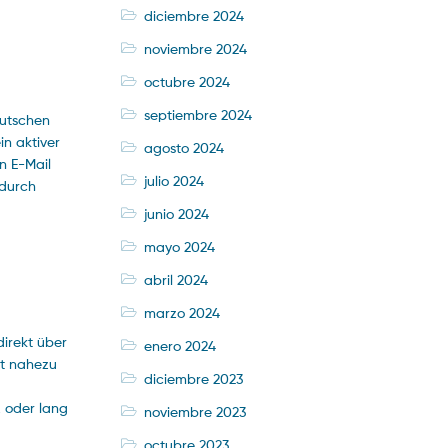
diciembre 2024
noviembre 2024
octubre 2024
septiembre 2024
eutschen
in aktiver
agosto 2024
n E-Mail
julio 2024
 durch
junio 2024
mayo 2024
abril 2024
marzo 2024
direkt über
enero 2024
et nahezu
diciembre 2023
z oder lang
noviembre 2023
octubre 2023