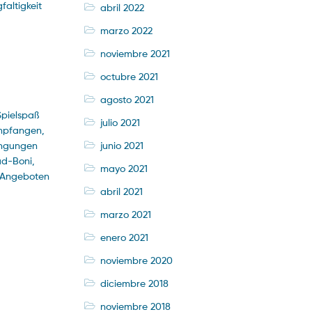
faltigkeit
abril 2022
marzo 2022
noviembre 2021
octubre 2021
agosto 2021
Spielspaß
julio 2021
empfangen,
junio 2021
dingungen
ad-Boni,
mayo 2021
n Angeboten
abril 2021
marzo 2021
enero 2021
noviembre 2020
diciembre 2018
noviembre 2018