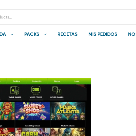
NDA
PACKS
RECETAS
MIS PEDIDOS
NO