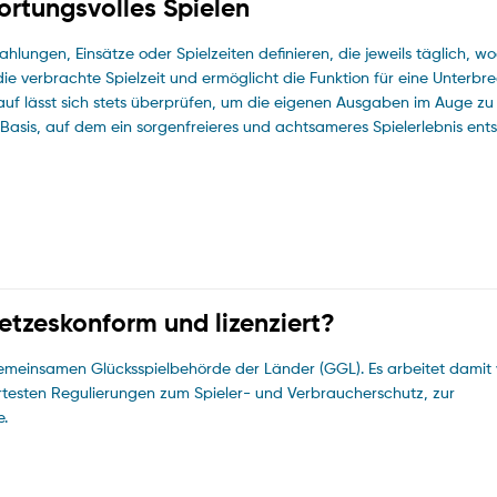
ortungsvolles Spielen
Zahlungen, Einsätze oder Spielzeiten definieren, die jeweils täglich, 
ie verbrachte Spielzeit und ermöglicht die Funktion für eine Unterbr
rlauf lässt sich stets überprüfen, um die eigenen Ausgaben im Auge zu
 Basis, auf dem ein sorgenfreieres und achtsameres Spielerlebnis ents
etzeskonform und lizenziert?
emeinsamen Glücksspielbehörde der Länder (GGL). Es arbeitet damit v
rtesten Regulierungen zum Spieler- und Verbraucherschutz, zur
e.