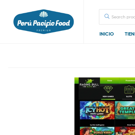
Search
for:
INICIO
TIE