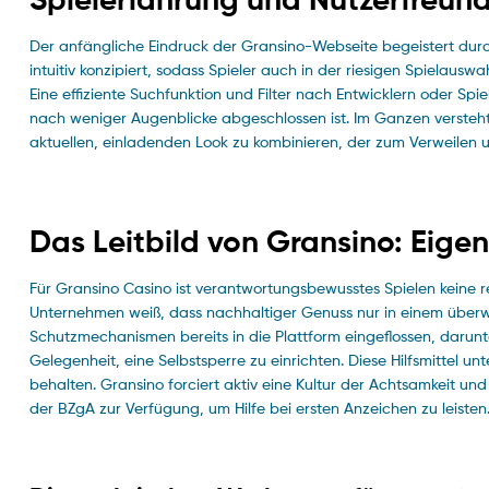
Der anfängliche Eindruck der Gransino-Webseite begeistert durc
intuitiv konzipiert, sodass Spieler auch in der riesigen Spielaus
Eine effiziente Suchfunktion und Filter nach Entwicklern oder Spie
nach weniger Augenblicke abgeschlossen ist. Im Ganzen versteht
aktuellen, einladenden Look zu kombinieren, der zum Verweilen u
Das Leitbild von Gransino: Eig
Für Gransino Casino ist verantwortungsbewusstes Spielen keine r
Unternehmen weiß, dass nachhaltiger Genuss nur in einem über
Schutzmechanismen bereits in die Plattform eingeflossen, darunter
Gelegenheit, eine Selbstsperre zu einrichten. Diese Hilfsmittel unt
behalten. Gransino forciert aktiv eine Kultur der Achtsamkeit u
der BZgA zur Verfügung, um Hilfe bei ersten Anzeichen zu leisten