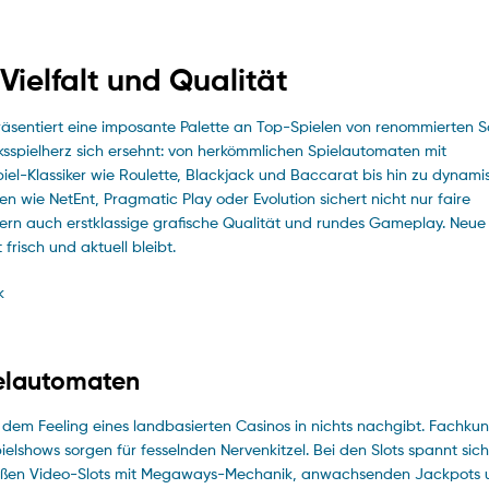
ielfalt und Qualität
 präsentiert eine imposante Palette an Top-Spielen von renommierten 
cksspielherz sich ersehnt: von herkömmlichen Spielautomaten mit
el-Klassiker wie Roulette, Blackjack und Baccarat bis hin zu dynami
n wie NetEnt, Pragmatic Play oder Evolution sichert nicht nur faire
dern auch erstklassige grafische Qualität und rundes Gameplay. Neue 
risch und aktuell bleibt.
ielautomaten
e dem Feeling eines landbasierten Casinos in nichts nachgibt. Fachku
ielshows sorgen für fesselnden Nervenkitzel. Bei den Slots spannt sich
gemäßen Video-Slots mit Megaways-Mechanik, anwachsenden Jackpots