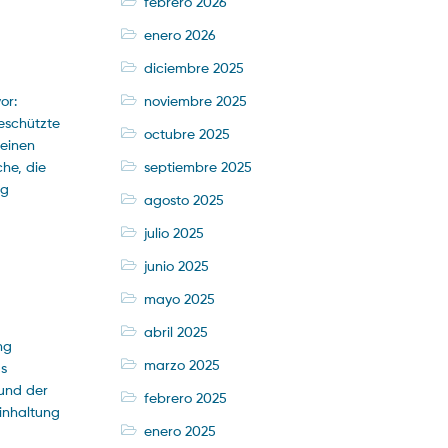
febrero 2026
enero 2026
diciembre 2025
noviembre 2025
or:
eschützte
octubre 2025
 einen
septiembre 2025
che, die
ng
agosto 2025
julio 2025
junio 2025
mayo 2025
abril 2025
ng
marzo 2025
ds
 und der
febrero 2025
Einhaltung
enero 2025