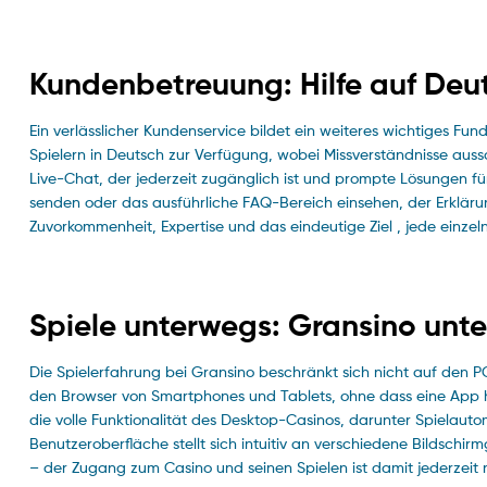
Kundenbetreuung: Hilfe auf Deu
Ein verlässlicher Kundenservice bildet ein weiteres wichtiges F
Spielern in Deutsch zur Verfügung, wobei Missverständnisse aussch
Live-Chat, der jederzeit zugänglich ist und prompte Lösungen fü
senden oder das ausführliche FAQ-Bereich einsehen, der Erklärun
Zuvorkommenheit, Expertise und das eindeutige Ziel , jede einzel
Spiele unterwegs: Gransino unt
Die Spielerfahrung bei Gransino beschränkt sich nicht auf den PC
den Browser von Smartphones und Tablets, ohne dass eine App 
die volle Funktionalität des Desktop-Casinos, darunter Spielau
Benutzeroberfläche stellt sich intuitiv an verschiedene Bildschir
– der Zugang zum Casino und seinen Spielen ist damit jederzeit n