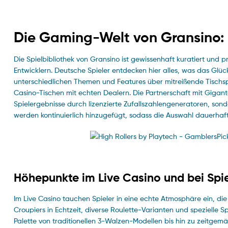
Die Gaming-Welt von Gransino: V
Die Spielbibliothek von Gransino ist gewissenhaft kuratiert und
Entwicklern. Deutsche Spieler entdecken hier alles, was das Glü
unterschiedlichen Themen und Features über mitreißende Tischspi
Casino-Tischen mit echten Dealern. Die Partnerschaft mit Gigante
Spielergebnisse durch lizenzierte Zufallszahlengeneratoren, son
werden kontinuierlich hinzugefügt, sodass die Auswahl dauerhaft f
Höhepunkte im Live Casino und bei Sp
Im Live Casino tauchen Spieler in eine echte Atmosphäre ein, di
Croupiers in Echtzeit, diverse Roulette-Varianten und spezielle Sp
Palette von traditionellen 3-Walzen-Modellen bis hin zu zeit