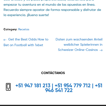
empezar tu aventura en el mundo de las apuestas en línea.
Recuerda siempre apostar de forma responsable y disfrutar de
la experiencia. ¡Buena suerte!
Category:
Recetas
Navegación
Previous
Next
Get the Best Odds How to
Daten zum wachsenden Anteil
post:
post:
weiblicher Spielerinnen in
Bet on Football with 1xbet
de
Schweizer Online-Casinos
entradas
CONTÁCTANOS
+51 947 181 213 | +51 954 779 712 | +51
946 541 722