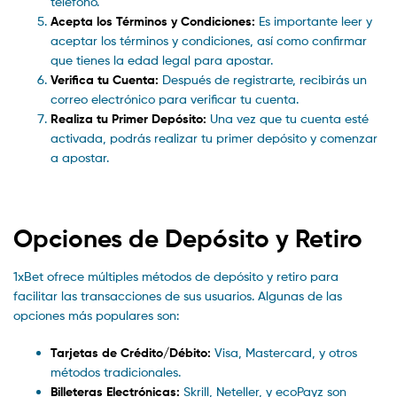
teléfono.
Acepta los Términos y Condiciones:
Es importante leer y
aceptar los términos y condiciones, así como confirmar
que tienes la edad legal para apostar.
Verifica tu Cuenta:
Después de registrarte, recibirás un
correo electrónico para verificar tu cuenta.
Realiza tu Primer Depósito:
Una vez que tu cuenta esté
activada, podrás realizar tu primer depósito y comenzar
a apostar.
Opciones de Depósito y Retiro
1xBet ofrece múltiples métodos de depósito y retiro para
facilitar las transacciones de sus usuarios. Algunas de las
opciones más populares son:
Tarjetas de Crédito/Débito:
Visa, Mastercard, y otros
métodos tradicionales.
Billeteras Electrónicas:
Skrill, Neteller, y ecoPayz son