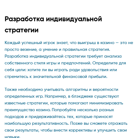
Разработка индивидуальной
стратегии
Каждый успешный игрок знает, что выигрыш в казино — это не
просто везение, а умение и правильная стратегия.
Разработка индивидуальной стратегии требует анализа
собственного стиля игры и предпочтений. Определите для
себя цели: хотите ли вы играть ради удовольствия или
стремитесь к значительной финансовой прибыли.
Также необходимо учитывать алгоритмы и вероятности
определенных игр. Например, в блэкджеке существуют
известные стратегии, которые помогают минимизировать
преимущество казино. Попробуйте несколько разных
подходов и придерживайтесь тех, которые приносят
наибольшую результативность. Позже вы сможете отражать
свои результаты, чтобы внести коррективы и улучшить свои
навыки.