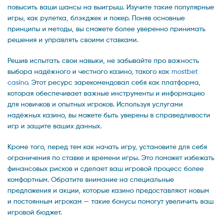
повысить ваши шансы на выигрыш. Изучите такие популярные
игры, как рулетка, блэкджек и покер. Поняв основные
принципы и методы, вы сможете более уверенно принимать
решения и управлять своими ставками.
Решив испытать свои навыки, не забывайте про важность
выбора надёжного и честного казино, такого как
mostbet
casino
. Этот ресурс зарекомендовал себя как платформа,
которая обеспечивает важные инструменты и информацию
для новичков и опытных игроков. Используя услугами
надёжных казино, вы можете быть уверены в справедливости
игр и защите ваших данных.
Кроме того, перед тем как начать игру, установите для себя
ограничения по ставке и времени игры. Это поможет избежать
финансовых рисков и сделает ваш игровой процесс более
комфортным. Обратите внимание на специальные
предложения и акции, которые казино предоставляют новым
и постоянным игрокам — такие бонусы помогут увеличить ваш
игровой бюджет.