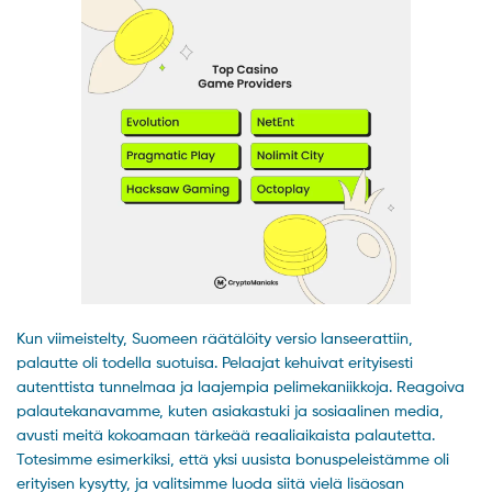
Kun viimeistelty, Suomeen räätälöity versio lanseerattiin,
palautte oli todella suotuisa. Pelaajat kehuivat erityisesti
autenttista tunnelmaa ja laajempia pelimekaniikkoja. Reagoiva
palautekanavamme, kuten asiakastuki ja sosiaalinen media,
avusti meitä kokoamaan tärkeää reaaliaikaista palautetta.
Totesimme esimerkiksi, että yksi uusista bonuspeleistämme oli
erityisen kysytty, ja valitsimme luoda siitä vielä lisäosan