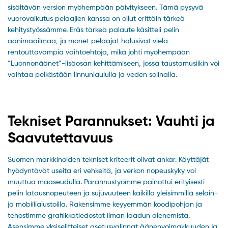
sisältävän version myöhempään päivitykseen. Tämä pysyvä
vuorovaikutus pelaajien kanssa on ollut erittäin tärkeä
kehitystyössämme. Eräs tärkeä palaute käsitteli pelin
äänimaailmaa, ja monet pelaajat halusivat vielä
rentouttavampia vaihtoehtoja, mikä johti myöhempään
“Luonnonäänet”-lisäosan kehittämiseen, jossa taustamusiikin voi
vaihtaa pelkästään linnunlaululla ja veden solinalla.
Tekniset Parannukset: Vauhti ja
Saavutettavuus
Suomen markkinoiden tekniset kriteerit olivat ankar. Käyttäjät
hyödyntävät useita eri vehkeitä, ja verkon nopeuskyky voi
muuttua maaseudulla. Parannustyömme painottui erityisesti
pelin latausnopeuteen ja sujuvuuteen kaikilla yleisimmillä selain-
ja mobiilialustoilla. Rakensimme keyyemmän koodipohjan ja
tehostimme grafiikkatiedostot ilman laadun alenemista.
Asensimme yksiselitteiset asetusvalinnat äänenvoimakkuuden ja