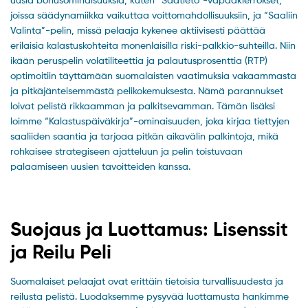
joissa säädynamiikka vaikuttaa voittomahdollisuuksiin, ja “Saaliin
Valinta”-pelin, missä pelaaja kykenee aktiivisesti päättää
erilaisia kalastuskohteita monenlaisilla riski-palkkio-suhteilla. Niin
ikään peruspelin volatiliteettia ja palautusprosenttia (RTP)
optimoitiin täyttämään suomalaisten vaatimuksia vakaammasta
ja pitkäjänteisemmästä pelikokemuksesta. Nämä parannukset
loivat pelistä rikkaamman ja palkitsevamman. Tämän lisäksi
loimme “Kalastuspäiväkirja”-ominaisuuden, joka kirjaa tiettyjen
saaliiden saantia ja tarjoaa pitkän aikavälin palkintoja, mikä
rohkaisee strategiseen ajatteluun ja pelin toistuvaan
palaamiseen uusien tavoitteiden kanssa.
Suojaus ja Luottamus: Lisenssit
ja Reilu Peli
Suomalaiset pelaajat ovat erittäin tietoisia turvallisuudesta ja
reilusta pelistä. Luodaksemme pysyvää luottamusta hankimme