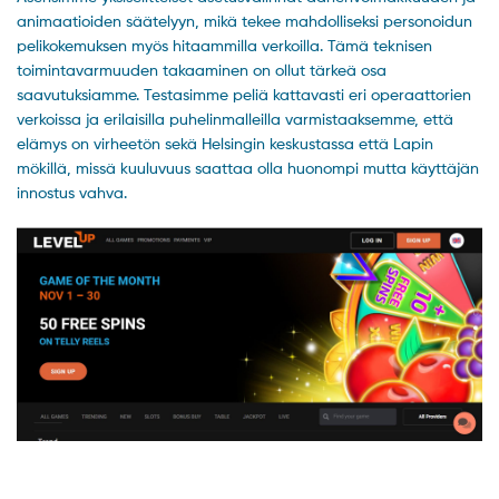
animaatioiden säätelyyn, mikä tekee mahdolliseksi personoidun
pelikokemuksen myös hitaammilla verkoilla. Tämä teknisen
toimintavarmuuden takaaminen on ollut tärkeä osa
saavutuksiamme. Testasimme peliä kattavasti eri operaattorien
verkoissa ja erilaisilla puhelinmalleilla varmistaaksemme, että
elämys on virheetön sekä Helsingin keskustassa että Lapin
mökillä, missä kuuluvuus saattaa olla huonompi mutta käyttäjän
innostus vahva.