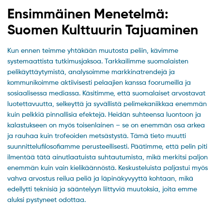
Ensimmäinen Menetelmä:
Suomen Kulttuurin Tajuaminen
Kun ennen teimme yhtäkään muutosta peliin, kävimme
systemaattista tutkimusjaksoa. Tarkkailimme suomalaisten
pelikäyttäytymistä, analysoimme markkinatrendejä ja
kommunikoimme aktiivisesti pelaajien kanssa foorumeilla ja
sosiaalisessa mediassa. Käsitimme, että suomalaiset arvostavat
luotettavuutta, selkeyttä ja syvällistä pelimekaniikkaa enemmän
kuin pelkkiä pinnallisia efektejä. Heidän suhteensa luontoon ja
kalastukseen on myös toisenlainen – se on enemmän osa arkea
ja rauhaa kuin trofeoiden metsästystä. Tämä tieto muutti
suunnittelufilosofiamme perusteellisesti. Päätimme, että pelin piti
ilmentää tätä ainutlaatuista suhtautumista, mikä merkitsi paljon
enemmän kuin vain kielikäännöstä. Keskusteluista paljastui myös
vahva arvostus reilua peliä ja läpinäkyvyyttä kohtaan, mikä
edellytti teknisiä ja sääntelyyn liittyviä muutoksia, joita emme
aluksi pystyneet odottaa.