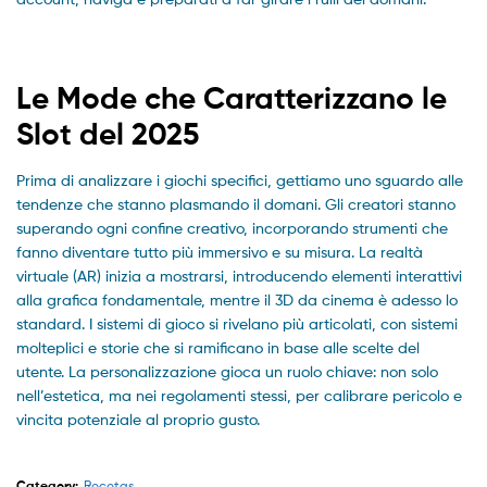
Le Mode che Caratterizzano le
Slot del 2025
Prima di analizzare i giochi specifici, gettiamo uno sguardo alle
tendenze che stanno plasmando il domani. Gli creatori stanno
superando ogni confine creativo, incorporando strumenti che
fanno diventare tutto più immersivo e su misura. La realtà
virtuale (AR) inizia a mostrarsi, introducendo elementi interattivi
alla grafica fondamentale, mentre il 3D da cinema è adesso lo
standard. I sistemi di gioco si rivelano più articolati, con sistemi
molteplici e storie che si ramificano in base alle scelte del
utente. La personalizzazione gioca un ruolo chiave: non solo
nell’estetica, ma nei regolamenti stessi, per calibrare pericolo e
vincita potenziale al proprio gusto.
Category:
Recetas