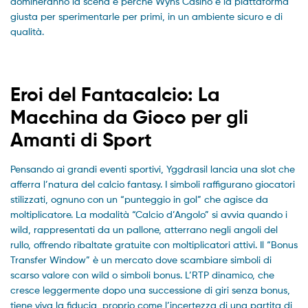
domineranno la scena e perché Wyns Casino è la piattaforma
giusta per sperimentarle per primi, in un ambiente sicuro e di
qualità.
Eroi del Fantacalcio: La
Macchina da Gioco per gli
Amanti di Sport
Pensando ai grandi eventi sportivi, Yggdrasil lancia una slot che
afferra l’natura del calcio fantasy. I simboli raffigurano giocatori
stilizzati, ognuno con un “punteggio in gol” che agisce da
moltiplicatore. La modalità “Calcio d’Angolo” si avvia quando i
wild, rappresentati da un pallone, atterrano negli angoli del
rullo, offrendo ribaltate gratuite con moltiplicatori attivi. Il “Bonus
Transfer Window” è un mercato dove scambiare simboli di
scarso valore con wild o simboli bonus. L’RTP dinamico, che
cresce leggermente dopo una successione di giri senza bonus,
tiene viva la fiducia, proprio come l’incertezza di una partita di