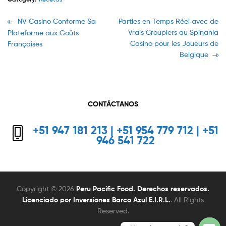
Navegación
Previous
Next
NV Casino Conforme Sa
Parties en Temps Réel avec de
post:
post:
Vrais Croupiers au Spinania
Plateforme aux Goûts
de
Casino pour les Joueurs de
Françaises
entradas
Belgique
CONTÁCTANOS
+51 947 181 213 | +51 954 779 712 | +51
946 541 722
Copyright © 2026
Peru Pacific Food. Derechos reservados.
Licenciado por Inversiones Barco Azul E.I.R.L.
. All Rights
Reserved.