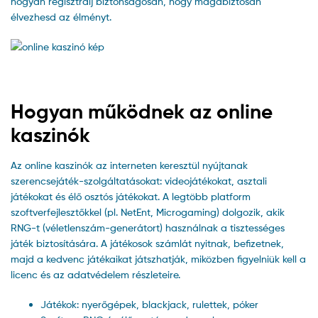
hogyan regisztrálj biztonságosan, hogy magabiztosan
élvezhesd az élményt.
Hogyan működnek az online
kaszinók
Az online kaszinók az interneten keresztül nyújtanak
szerencsejáték-szolgáltatásokat: videojátékokat, asztali
játékokat és élő osztós játékokat. A legtöbb platform
szoftverfejlesztőkkel (pl. NetEnt, Microgaming) dolgozik, akik
RNG-t (véletlenszám-generátort) használnak a tisztességes
játék biztosítására. A játékosok számlát nyitnak, befizetnek,
majd a kedvenc játékaikat játszhatják, miközben figyelniük kell a
licenc és az adatvédelem részleteire.
Játékok: nyerőgépek, blackjack, rulettek, póker