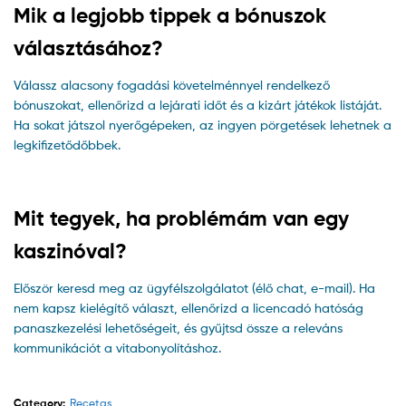
Mik a legjobb tippek a bónuszok
választásához?
Válassz alacsony fogadási követelménnyel rendelkező
bónuszokat, ellenőrizd a lejárati időt és a kizárt játékok listáját.
Ha sokat játszol nyerőgépeken, az ingyen pörgetések lehetnek a
legkifizetődőbbek.
Mit tegyek, ha problémám van egy
kaszinóval?
Először keresd meg az ügyfélszolgálatot (élő chat, e-mail). Ha
nem kapsz kielégítő választ, ellenőrizd a licencadó hatóság
panaszkezelési lehetőségeit, és gyűjtsd össze a releváns
kommunikációt a vitabonyolításhoz.
Category:
Recetas