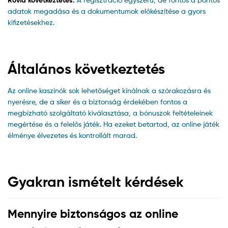
adatok megadása és a dokumentumok előkészítése a gyors
kifizetésekhez.
Általános következtetés
Az online kaszinók sok lehetőséget kínálnak a szórakozásra és
nyerésre, de a siker és a biztonság érdekében fontos a
megbízható szolgáltató kiválasztása, a bónuszok feltételeinek
megértése és a felelős játék. Ha ezeket betartod, az online játék
élménye élvezetes és kontrollált marad.
Gyakran ismételt kérdések
Mennyire biztonságos az online