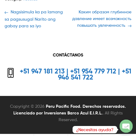
Navegación
Previous
Next
Nagsisimula ka pa lamang
Каким образом глубинное
post:
post:
давление имеет возможность
sa pagsusugal Narito ang
de
повышать увлеченность
gabay para sa iyo
entradas
CONTÁCTANOS
+51 947 181 213 | +51 954 779 712 | +51
946 541 722
Copyright © 2026
Peru Pacific Food. Derechos reservados.
Licenciado por Inversiones Barco Azul E.I.R.L.
. All Rights
Reserved.