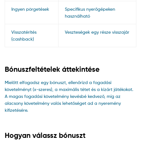
Ingyen pörgetések
Specifikus nyerőgépeken
használható
Visszatérítés
Veszteségek egy része visszajár
(cashback)
Bónuszfeltételek áttekintése
Mielőtt elfogadsz egy bónuszt, ellenőrizd a fogadási
követelményt (x-szeres), a maximális tétet és a kizárt játékokat.
A magas fogadási követelmény kevésbé kedvező, míg az
alacsony követelmény valós lehetőséget ad a nyeremény
kifizetésére.
Hogyan válassz bónuszt