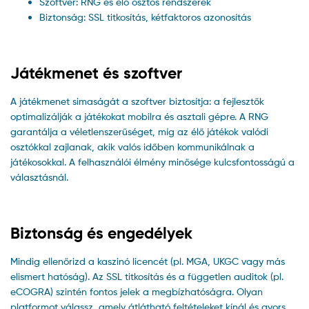
Szoftver: RNG és élő osztós rendszerek
Biztonság: SSL titkosítás, kétfaktoros azonosítás
Játékmenet és szoftver
A játékmenet simaságát a szoftver biztosítja: a fejlesztők
optimalizálják a játékokat mobilra és asztali gépre. A RNG
garantálja a véletlenszerűséget, míg az élő játékok valódi
osztókkal zajlanak, akik valós időben kommunikálnak a
játékosokkal. A felhasználói élmény minősége kulcsfontosságú a
választásnál.
Biztonság és engedélyek
Mindig ellenőrizd a kaszinó licencét (pl. MGA, UKGC vagy más
elismert hatóság). Az SSL titkosítás és a független auditok (pl.
eCOGRA) szintén fontos jelek a megbízhatóságra. Olyan
platformot válassz, amely átlátható feltételeket kínál és gyors