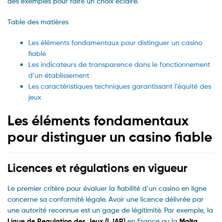
des exemples pour faire un choix éclairé.
Table des matières
Les éléments fondamentaux pour distinguer un casino
fiable
Les indicateurs de transparence dans le fonctionnement
d’un établissement
Les caractéristiques techniques garantissant l’équité des
jeux
Les éléments fondamentaux
pour distinguer un casino fiable
Licences et régulations en vigueur
Le premier critère pour évaluer la fiabilité d’un casino en ligne
concerne sa conformité légale. Avoir une licence délivrée par
une autorité reconnue est un gage de légitimité. Par exemple, la
Ligue de Regulation des Jeux (LJAR)
en France ou la
Malta