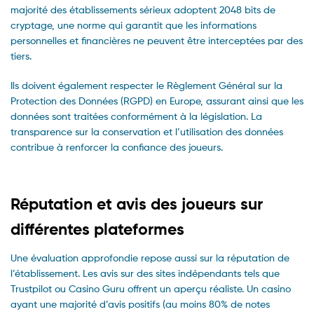
majorité des établissements sérieux adoptent 2048 bits de
cryptage, une norme qui garantit que les informations
personnelles et financières ne peuvent être interceptées par des
tiers.
Ils doivent également respecter le Règlement Général sur la
Protection des Données (RGPD) en Europe, assurant ainsi que les
données sont traitées conformément à la législation. La
transparence sur la conservation et l’utilisation des données
contribue à renforcer la confiance des joueurs.
Réputation et avis des joueurs sur
différentes plateformes
Une évaluation approfondie repose aussi sur la réputation de
l’établissement. Les avis sur des sites indépendants tels que
Trustpilot ou Casino Guru offrent un aperçu réaliste. Un casino
ayant une majorité d’avis positifs (au moins 80% de notes