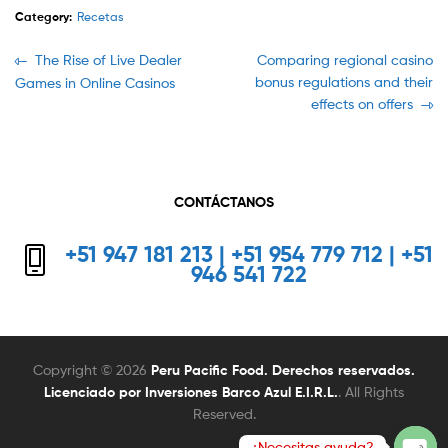
Category:
Recetas
Navegación
Previous
Next
The Rise of Live Dealer
Comparing regional casino
post:
post:
bonus regulations and their
Games in Online Casinos
de
effects on offers
entradas
CONTÁCTANOS
+51 947 181 213 | +51 954 779 712 | +51
946 541 722
Copyright © 2026
Peru Pacific Food. Derechos reservados.
Licenciado por Inversiones Barco Azul E.I.R.L.
. All Rights
Reserved.