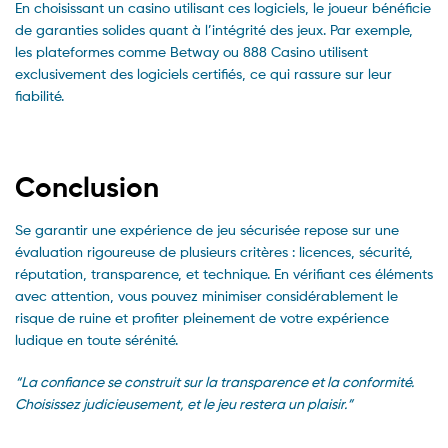
En choisissant un casino utilisant ces logiciels, le joueur bénéficie
de garanties solides quant à l’intégrité des jeux. Par exemple,
les plateformes comme Betway ou 888 Casino utilisent
exclusivement des logiciels certifiés, ce qui rassure sur leur
fiabilité.
Conclusion
Se garantir une expérience de jeu sécurisée repose sur une
évaluation rigoureuse de plusieurs critères : licences, sécurité,
réputation, transparence, et technique. En vérifiant ces éléments
avec attention, vous pouvez minimiser considérablement le
risque de ruine et profiter pleinement de votre expérience
ludique en toute sérénité.
“La confiance se construit sur la transparence et la conformité.
Choisissez judicieusement, et le jeu restera un plaisir.”