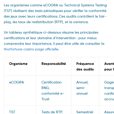
Les organismes comme eCOGRA ou Technical Systems Testing
(TST) réalisent des tests périodiques pour vérifier la conformité
des jeux avec leurs certifications. Ces audits contrôlent le fair-
play, les taux de redistribution (RTP), et la variance.
Un tableau synthétique ci-dessous résume les principales
certifications et leur domaine d’intervention : pour mieux
comprendre leur importance, il peut être utile de consulter la
thorfortune casino page officielle
.
Organisme
Responsabilité
Fréquence
Avan
des audits
pour 
eCOGRA
Certification
Annuel,
Gage
RNG,
semi-
trans
conformité e-
annuel
confi
Trust
accr
TST
Tests de RTP,
Semestriel
Assur