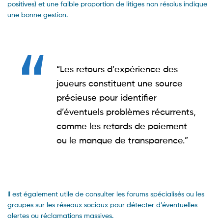
positives) et une faible proportion de litiges non résolus indique
une bonne gestion.
“Les retours d’expérience des
joueurs constituent une source
précieuse pour identifier
d’éventuels problèmes récurrents,
comme les retards de paiement
ou le manque de transparence.”
Il est également utile de consulter les forums spécialisés ou les
groupes sur les réseaux sociaux pour détecter d’éventuelles
alertes ou réclamations massives.