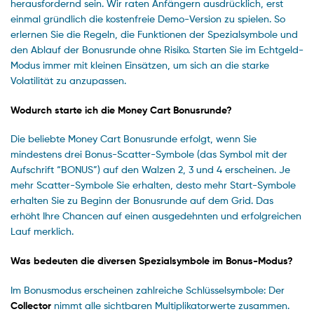
herausfordernd sein. Wir raten Anfängern ausdrücklich, erst
einmal gründlich die kostenfreie Demo-Version zu spielen. So
erlernen Sie die Regeln, die Funktionen der Spezialsymbole und
den Ablauf der Bonusrunde ohne Risiko. Starten Sie im Echtgeld-
Modus immer mit kleinen Einsätzen, um sich an die starke
Volatilität zu anzupassen.
Wodurch starte ich die Money Cart Bonusrunde?
Die beliebte Money Cart Bonusrunde erfolgt, wenn Sie
mindestens drei Bonus-Scatter-Symbole (das Symbol mit der
Aufschrift “BONUS”) auf den Walzen 2, 3 und 4 erscheinen. Je
mehr Scatter-Symbole Sie erhalten, desto mehr Start-Symbole
erhalten Sie zu Beginn der Bonusrunde auf dem Grid. Das
erhöht Ihre Chancen auf einen ausgedehnten und erfolgreichen
Lauf merklich.
Was bedeuten die diversen Spezialsymbole im Bonus-Modus?
Im Bonusmodus erscheinen zahlreiche Schlüsselsymbole: Der
Collector
nimmt alle sichtbaren Multiplikatorwerte zusammen.