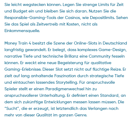
Sie leicht wegstecken können. Legen Sie strenge Limits für Zeit
und Budget ein und bleiben Sie sich daran. Nutzen Sie die
Responsible-Gaming-Tools der Casinos, wie Depositlimits. Sehen
Sie das Spiel als Zeitvertreib mit Kosten, nicht als
Einkommensquelle.
Money Train 4 besitzt die Szene der Online-Slots in Deutschland
langfristig gewandelt. Er belegt, dass komplexes Game-Design,
narrative Tiefe und technische Brillanz eine Community fesseln
können. Er weckt eine neue Begeisterung für qualitative
Gaming-Erlebnisse. Dieser Slot setzt nicht auf flüchtige Reize. Er
zielt auf lang anhaltende Faszination durch strategische Tiefe
und eintauchen lassendes Storytelling. Für anspruchsvolle
Spieler stellt er einen Paradigmenwechsel hin zu
anspruchsvollerer Unterhaltung. Er definiert einen Standard, an
dem sich zukünftige Entwicklungen messen lassen müssen. Die
“Sucht”, die er erzeugt, ist letztendlich das Verlangen nach
mehr von dieser Qualität im ganzen Genre.