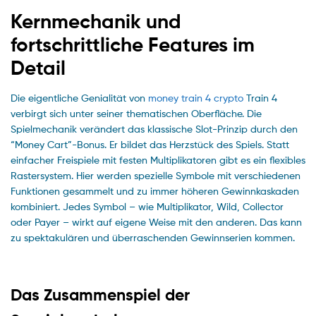
Kernmechanik und
fortschrittliche Features im
Detail
Die eigentliche Genialität von
money train 4 crypto
Train 4
verbirgt sich unter seiner thematischen Oberfläche. Die
Spielmechanik verändert das klassische Slot-Prinzip durch den
“Money Cart”-Bonus. Er bildet das Herzstück des Spiels. Statt
einfacher Freispiele mit festen Multiplikatoren gibt es ein flexibles
Rastersystem. Hier werden spezielle Symbole mit verschiedenen
Funktionen gesammelt und zu immer höheren Gewinnkaskaden
kombiniert. Jedes Symbol – wie Multiplikator, Wild, Collector
oder Payer – wirkt auf eigene Weise mit den anderen. Das kann
zu spektakulären und überraschenden Gewinnserien kommen.
Das Zusammenspiel der