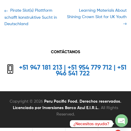
Navegación
Previous
Next
Pirate Slot(s) Plattform
Learning Materials About
post:
post:
Shining Crown Slot for UK Youth
schafft konstruktive Sucht in
de
Deutschland
entradas
CONTÁCTANOS
+51 947 181 213 | +51 954 779 712 | +51
946 541 722
Copyright © 2026
Peru Pacific Food. Derechos reservados.
Licenciado por Inversiones Barco Azul E.I.R.L.
. All Rights
Reserved.