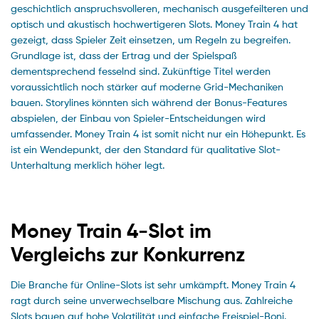
geschichtlich anspruchsvolleren, mechanisch ausgefeilteren und
optisch und akustisch hochwertigeren Slots. Money Train 4 hat
gezeigt, dass Spieler Zeit einsetzen, um Regeln zu begreifen.
Grundlage ist, dass der Ertrag und der Spielspaß
dementsprechend fesselnd sind. Zukünftige Titel werden
voraussichtlich noch stärker auf moderne Grid-Mechaniken
bauen. Storylines könnten sich während der Bonus-Features
abspielen, der Einbau von Spieler-Entscheidungen wird
umfassender. Money Train 4 ist somit nicht nur ein Höhepunkt. Es
ist ein Wendepunkt, der den Standard für qualitative Slot-
Unterhaltung merklich höher legt.
Money Train 4-Slot im
Vergleichs zur Konkurrenz
Die Branche für Online-Slots ist sehr umkämpft. Money Train 4
ragt durch seine unverwechselbare Mischung aus. Zahlreiche
Slots bauen auf hohe Volatilität und einfache Freispiel-Boni.