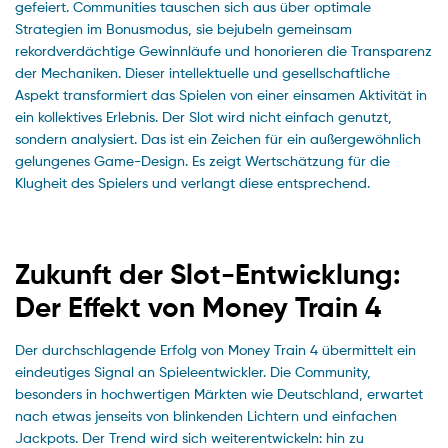
gefeiert. Communities tauschen sich aus über optimale
Strategien im Bonusmodus, sie bejubeln gemeinsam
rekordverdächtige Gewinnläufe und honorieren die Transparenz
der Mechaniken. Dieser intellektuelle und gesellschaftliche
Aspekt transformiert das Spielen von einer einsamen Aktivität in
ein kollektives Erlebnis. Der Slot wird nicht einfach genutzt,
sondern analysiert. Das ist ein Zeichen für ein außergewöhnlich
gelungenes Game-Design. Es zeigt Wertschätzung für die
Klugheit des Spielers und verlangt diese entsprechend.
Zukunft der Slot-Entwicklung:
Der Effekt von Money Train 4
Der durchschlagende Erfolg von Money Train 4 übermittelt ein
eindeutiges Signal an Spieleentwickler. Die Community,
besonders in hochwertigen Märkten wie Deutschland, erwartet
nach etwas jenseits von blinkenden Lichtern und einfachen
Jackpots. Der Trend wird sich weiterentwickeln: hin zu