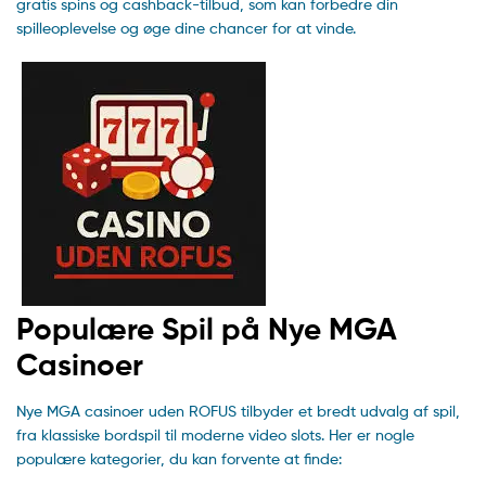
gratis spins og cashback-tilbud, som kan forbedre din
spilleoplevelse og øge dine chancer for at vinde.
Populære Spil på Nye MGA
Casinoer
Nye MGA casinoer uden ROFUS tilbyder et bredt udvalg af spil,
fra klassiske bordspil til moderne video slots. Her er nogle
populære kategorier, du kan forvente at finde: