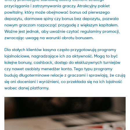
przyciągania i zatrzymywania graczy. Atrakcyjny pakiet
powitalny, który może obejmować bonus od pierwszego
depozytu, darmowe spiny czy bonus bez depozytu, pozwala
nowym graczom rozpocząć przygodę z większym kapitałem.
Ważne jest jednak, aby uważnie czytać regulaminy promocji,
zwracając uwagę na warunki obrotu bonusem.
Dla stałych klientów kasyna często przygotowują programy
lojalnościowe, nagradzające ich za aktywność. Mogą to być
kolejne bonusy, cashback, dostęp do ekskluzywnych turniejów
czy nawet osobisty menedżer konta. Tego typu programy
budują długoterminowe relacje z graczami i sprawiają, że czują
się oni doceniani i wyróżnieni, co przekłada się na ich lojalność
wobec danej platformy.