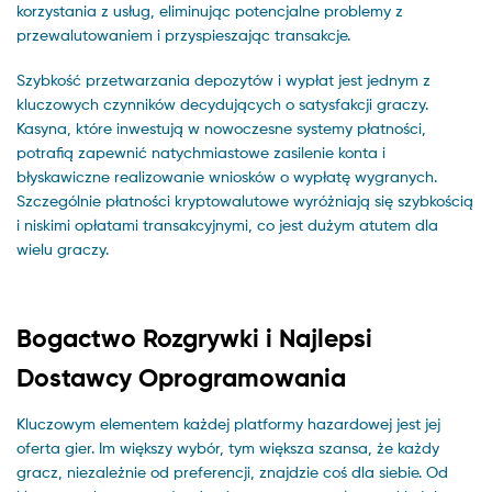
korzystania z usług, eliminując potencjalne problemy z
przewalutowaniem i przyspieszając transakcje.
Szybkość przetwarzania depozytów i wypłat jest jednym z
kluczowych czynników decydujących o satysfakcji graczy.
Kasyna, które inwestują w nowoczesne systemy płatności,
potrafią zapewnić natychmiastowe zasilenie konta i
błyskawiczne realizowanie wniosków o wypłatę wygranych.
Szczególnie płatności kryptowalutowe wyróżniają się szybkością
i niskimi opłatami transakcyjnymi, co jest dużym atutem dla
wielu graczy.
Bogactwo Rozgrywki i Najlepsi
Dostawcy Oprogramowania
Kluczowym elementem każdej platformy hazardowej jest jej
oferta gier. Im większy wybór, tym większa szansa, że każdy
gracz, niezależnie od preferencji, znajdzie coś dla siebie. Od