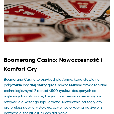
Boomerang Casino: Nowoczesność i
Komfort Gry
Boomerang Casino to przykład platformy, która stawia na
połączenie bogatej oferty gier z nowoczesnymi rozwiązaniami
technologicznymi. Z ponad 4500 tytułów dostępnych od
najlepszych dostawców, kasyno to zapewnia szeroki wybór
rozrywki dla każdego typu gracza. Niezależnie od tego, czy
preferujesz sloty, gry stołowe, czy emocje kasyna na żywo, z
pewnością znajdziesz tu coś dla siebie.