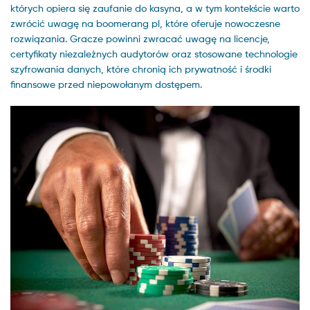
których opiera się zaufanie do kasyna, a w tym kontekście warto
zwrócić uwagę na boomerang pl, które oferuje nowoczesne
rozwiązania. Gracze powinni zwracać uwagę na licencje,
certyfikaty niezależnych audytorów oraz stosowane technologie
szyfrowania danych, które chronią ich prywatność i środki
finansowe przed niepowołanym dostępem.