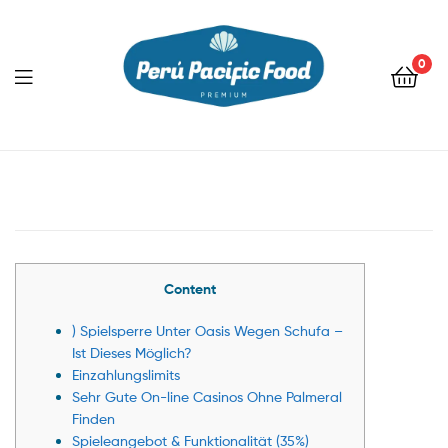
0
Menu
Content
) Spielsperre Unter Oasis Wegen Schufa –
Ist Dieses Möglich?
Einzahlungslimits
Sehr Gute On-line Casinos Ohne Palmeral
Finden
Spieleangebot & Funktionalität (35%)