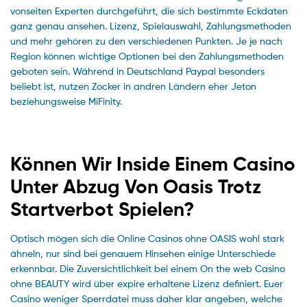
vonseiten Experten durchgeführt, die sich bestimmte Eckdaten
ganz genau ansehen. Lizenz, Spielauswahl, Zahlungsmethoden
und mehr gehören zu den verschiedenen Punkten. Je je nach
Region können wichtige Optionen bei den Zahlungsmethoden
geboten sein. Während in Deutschland Paypal besonders
beliebt ist, nutzen Zocker in andren Ländern eher Jeton
beziehungsweise MiFinity.
Können Wir Inside Einem Casino
Unter Abzug Von Oasis Trotz
Startverbot Spielen?
Optisch mögen sich die Online Casinos ohne OASIS wohl stark
ähneln, nur sind bei genauem Hinsehen einige Unterschiede
erkennbar. Die Zuversichtlichkeit bei einem On the web Casino
ohne BEAUTY wird über expire erhaltene Lizenz definiert. Euer
Casino weniger Sperrdatei muss daher klar angeben, welche