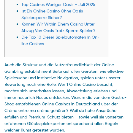
Top Casinos Weniger Oasis – Juli 2025
Ist Ein Online Casino Ohne Oasis
Spielersperre Sicher?
Können Wir Within Einem Casino Unter
Abzug Von Oasis Trotz Sperre Spielen?
Die Top 10 Dieser Spielautomaten In On-
line Casinos
Auch die Struktur und die Nutzerfreundlichkeit der Online
Gambling establishment Seite auf allen Geräten, wie effektive
Spielesuche und instinctive Navigation, spielen unter unserer
Bewertung noch eine Rolle. Wer 1 Online Casino besucht,
möchte sich unterhalten lassen, Abwechslung erleben und
immer neuerlich Neues entdecken. Warum die von dem Gastro-
Shop empfohlenen Online Casinos in Deutschland über der
Crème entre ma crème gehören? Weil sie hohe Ansprüche
erfüllen und Premium-Schutz bieten – sowie weil sie vonseiten
erfahrenen Glücksspielexperten entsprechend allen Regeln
welcher Kunst getestet wurden.