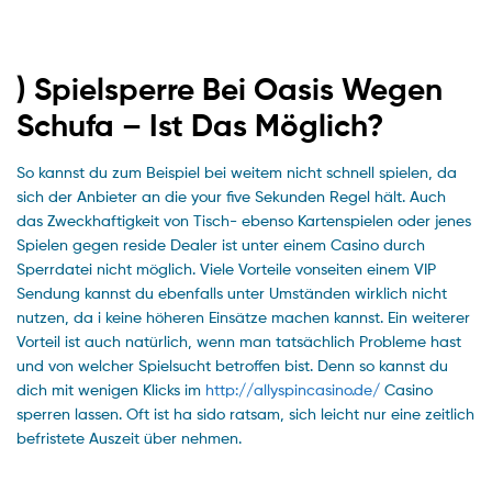
) Spielsperre Bei Oasis Wegen
Schufa – Ist Das Möglich?
So kannst du zum Beispiel bei weitem nicht schnell spielen, da
sich der Anbieter an die your five Sekunden Regel hält. Auch
das Zweckhaftigkeit von Tisch- ebenso Kartenspielen oder jenes
Spielen gegen reside Dealer ist unter einem Casino durch
Sperrdatei nicht möglich. Viele Vorteile vonseiten einem VIP
Sendung kannst du ebenfalls unter Umständen wirklich nicht
nutzen, da i keine höheren Einsätze machen kannst. Ein weiterer
Vorteil ist auch natürlich, wenn man tatsächlich Probleme hast
und von welcher Spielsucht betroffen bist. Denn so kannst du
dich mit wenigen Klicks im
http://allyspincasino.de/
Casino
sperren lassen. Oft ist ha sido ratsam, sich leicht nur eine zeitlich
befristete Auszeit über nehmen.