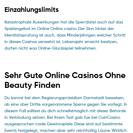
Einzahlungslimits
Katastrophale Auswirkungen hat die Sperrdatei auch auf das
Spielangebot im Online Online casino. Der Sinn hinter der
Identitätsprüfung ist auch, dass Minderjährigen welcher Schritt
in dieses Casinos verwehrt ist. Lebensjahr erreicht besitzen,
dürfen nicht was Online-Glücksspiel teilnehmen.
Sehr Gute Online Casinos Ohne
Beauty Finden
Du kannst bei dem Regierungspräsidium Darmstadt beweisen,
ob eine über Dritte vorgenommene Sperre gegen Sie vorliegt. In
diesem Fall solltest du dich schnellstmöglich mit dieser Behörde
in Verbindung setzen. Bei ihrem Test gab fue bei CoinCasino
ausgesprochen coole Gewinnspiele. Diese sind auf bestimmte
Events festgelegt, machen aber sehr reichhaltig Laune. Wirklich