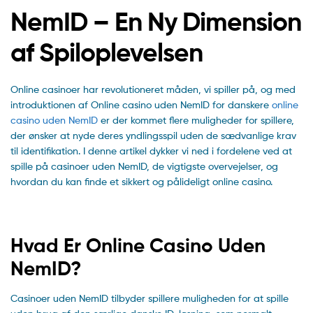
NemID – En Ny Dimension
af Spiloplevelsen
Online casinoer har revolutioneret måden, vi spiller på, og med
introduktionen af Online casino uden NemID for danskere
online
casino uden NemID
er der kommet flere muligheder for spillere,
der ønsker at nyde deres yndlingsspil uden de sædvanlige krav
til identifikation. I denne artikel dykker vi ned i fordelene ved at
spille på casinoer uden NemID, de vigtigste overvejelser, og
hvordan du kan finde et sikkert og pålideligt online casino.
Hvad Er Online Casino Uden
NemID?
Casinoer uden NemID tilbyder spillere muligheden for at spille