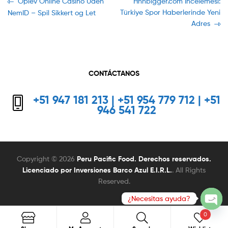
Navegación
Previous
Next
Oplev Online Casino Uden
Hhnbigger.com İncelemesi:
post:
post:
Türkiye Spor Haberlerinde Yeni
NemID – Spil Sikkert og Let
de
Adres
entradas
CONTÁCTANOS
+51 947 181 213 | +51 954 779 712 | +51
946 541 722
Copyright © 2026
Peru Pacific Food. Derechos reservados.
Licenciado por Inversiones Barco Azul E.I.R.L.
. All Rights
Reserved.
0
Search