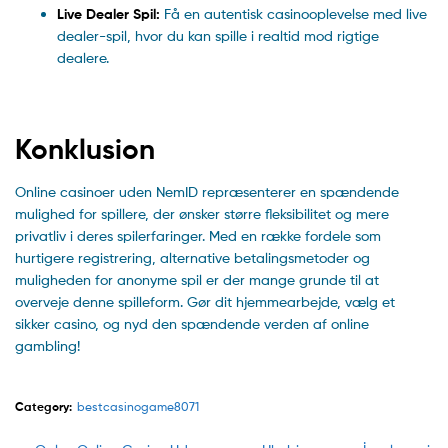
Live Dealer Spil:
Få en autentisk casinooplevelse med live
dealer-spil, hvor du kan spille i realtid mod rigtige
dealere.
Konklusion
Online casinoer uden NemID repræsenterer en spændende
mulighed for spillere, der ønsker større fleksibilitet og mere
privatliv i deres spilerfaringer. Med en række fordele som
hurtigere registrering, alternative betalingsmetoder og
muligheden for anonyme spil er der mange grunde til at
overveje denne spilleform. Gør dit hjemmearbejde, vælg et
sikker casino, og nyd den spændende verden af online
gambling!
Category:
bestcasinogame8071