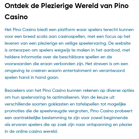
Ontdek de Plezierige Wereld van Pino
Casino
Het Pino Casino biedt een platform waar spelers terecht kunnen
voor een breed scala aan casinospellen, met een focus op het
leveren van een plezierige en veilige speelervaring. De website
is ontworpen om spelers wegwijs te maken in het aanbod, met
heldere informatie over de beschikbare spellen en de
voorwaarden die eraan verbonden zijn. Het streven is om een
omgeving te creëren waarin entertainment en verantwoord
spelen hand in hand gaan.
Bezoekers van het Pino Casino kunnen rekenen op diverse opties
om hun spelervaring te optimaliseren. Van de keuze uit
verschillende soorten gokkasten en tafelspellen tot mogelijke
promoties die de speelvreugde vergroten, Pino Casino probeert
een aantrekkelijke bestemming te zijn voor zowel beginnende
als ervaren spelers die op zoek zijn naar ontspanning en plezier
in de online casino wereld.