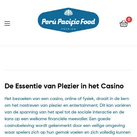
0
Menu
De Essentie van Plezier in het Casino
Het bezoeken van een casino, online of fysiek, draait in de kern
om het nastreven van plezier en entertainment. Dit kan variëren
van de spanning van het spel tot de sociale interactie en de
kans op een welkome financiële meevaller. Een goede
casinobeleving wordt gekenmerkt door een veilige omgeving
waar spelers zich op hun gemak voelen en zich volledig kunnen