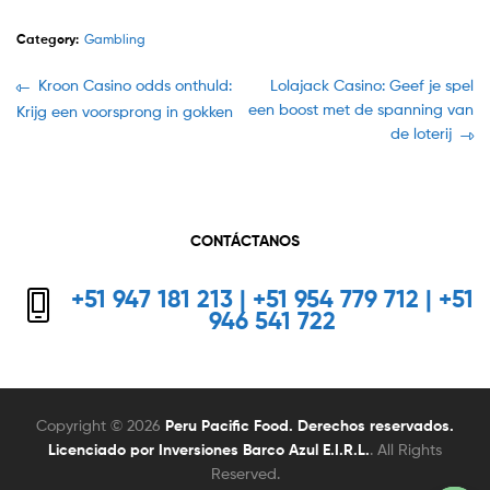
Category:
Gambling
Navegación
Previous
Next
Kroon Casino odds onthuld:
Lolajack Casino: Geef je spel
post:
post:
een boost met de spanning van
Krijg een voorsprong in gokken
de
de loterij
entradas
CONTÁCTANOS
+51 947 181 213 | +51 954 779 712 | +51
946 541 722
Copyright © 2026
Peru Pacific Food. Derechos reservados.
Licenciado por Inversiones Barco Azul E.I.R.L.
. All Rights
Reserved.