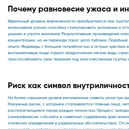
Почему равновесие ужаса и и
Идеальный уровень вовлеченности приобретается при тщате
интенсивная угроза способна стимулировать уклонение и отто
унынию и утрате внимания. Результативные произведения нах
концентрации, но не переходя порог уюта публики. Подобный 
опыта. Индивиды с большой потребностью в острых чувствах в
восприимчивые люди отдают предпочтение мягкие виды стрес
приспосабливать свои творения под многочисленные группы 
Риск как символ внутриличнос
На более серьезном уровне рискованные сюжеты зачастую вы
Наружные риски, с которыми сталкиваются главные лица, ме
располагающиеся перед каждым личностью. Процесс преодол
саморефлексии. catcasino в сюжетном содержании дает возмо
этических определений в радикальных обстоятельствах. Отсл