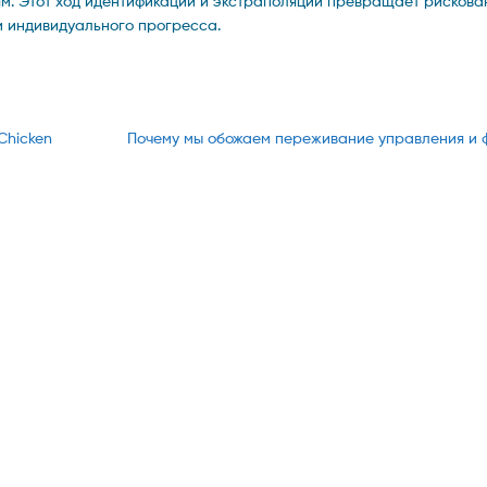
ям. Этот ход идентификации и экстраполяции превращает рисков
и индивидуального прогресса.
Next
Chicken
Почему мы обожаем переживание управления и 
post: