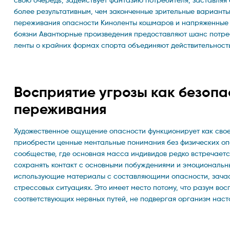
более результативным, чем законченные зрительные вариан
переживания опасности Киноленты кошмаров и напряженные
боязни Авантюрные произведения предоставляют шанс потреб
ленты о крайних формах спорта объединяют действительнос
Восприятие угрозы как безопа
переживания
Художественное ощущение опасности функционирует как сво
приобрести ценные ментальные понимания без физических о
сообществе, где основная масса индивидов редко встречаетс
сохранять контакт с основными побуждениями и эмоциональны
использующие материалы с составляющими опасности, зачас
стрессовых ситуациях. Это имеет место потому, что разум в
соответствующих нервных путей, не подвергая организм нас