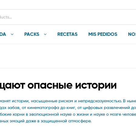
NDA
PACKS
RECETAS
MIS PEDIDOS
NO
ищают опасные истории
 манят истории, насыщенные риском и непредсказуемостью. В ны
ах забав, от кинематографа до книг, от цифровых развлечений до
окие корни в эволюционной науке о жизни и науке о мозге челове
вных эмоций даже в защищенной атмосфере.