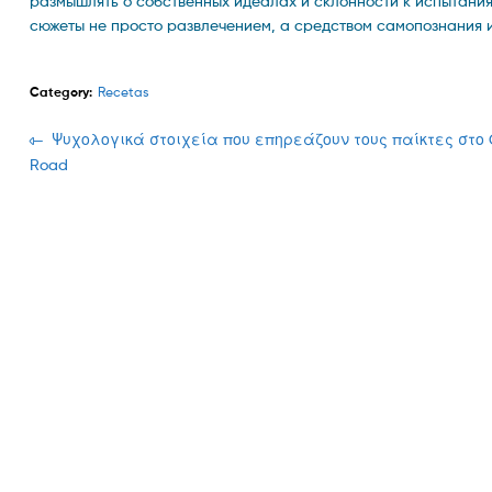
размышлять о собственных идеалах и склонности к испытани
сюжеты не просто развлечением, а средством самопознания 
Category:
Recetas
Navegación
Previous
Ψυχολογικά στοιχεία που επηρεάζουν τους παίκτες στο 
post:
Road
de
entradas