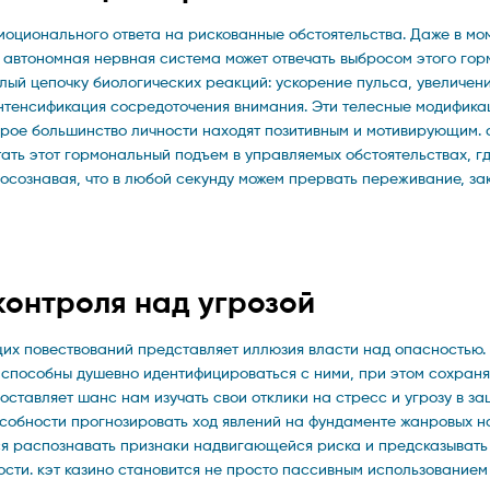
оционального ответа на рискованные обстоятельства. Даже в мо
автономная нервная система может отвечать выбросом этого го
лый цепочку биологических реакций: ускорение пульса, увеличен
нтенсификация сосредоточения внимания. Эти телесные модифика
рое большинство личности находят позитивным и мотивирующим. c
ть этот гормональный подъем в управляемых обстоятельствах, г
осознавая, что в любой секунду можем прервать переживание, за
контроля над угрозой
их повествований представляет иллюзия власти над опасностью.
способны душевно идентифицироваться с ними, при этом сохраня
ставляет шанс нам изучать свои отклики на стресс и угрозу в 
собности прогнозировать ход явлений на фундаменте жанровых н
тся распознавать признаки надвигающейся риска и предсказывать
ости. кэт казино становится не просто пассивным использованием