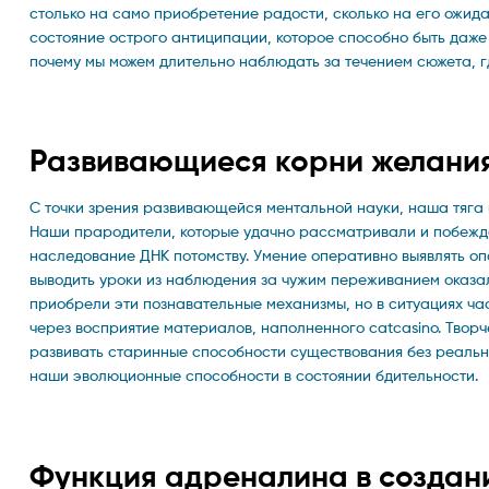
столько на само приобретение радости, сколько на его ожид
состояние острого антиципации, которое способно быть даж
почему мы можем длительно наблюдать за течением сюжета, 
Развивающиеся корни желания
С точки зрения развивающейся ментальной науки, наша тяга
Наши прародители, которые удачно рассматривали и побежд
наследование ДНК потомству. Умение оперативно выявлять оп
выводить уроки из наблюдения за чужим переживанием оказ
приобрели эти познавательные механизмы, но в ситуациях ч
через восприятие материалов, наполненного catcasino. Твор
развивать старинные способности существования без реально
наши эволюционные способности в состоянии бдительности.
Функция адреналина в создан