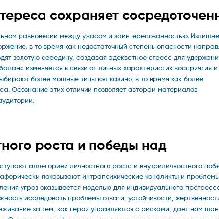
нтереса сохраняет сосредоточен
льном равновесии между ужасом и заинтересованностью. Излишне
ржение, в то время как недостаточный степень опасности направ
одят золотую середину, создавая адекватное стресс для удержани
баланс изменяется в связи от личных характеристик восприятия 
ыбирают более мощные типы кэт казино, в то время как более
са. Осознание этих отличий позволяет авторам материалов
аудитории.
тного роста и победы над
ступают аллегорией личностного роста и внутриличностного поб
тафорически показывают интрапсихические конфликты и проблемы
ения угроз оказывается моделью для индивидуального прогресс
жность исследовать проблемы отваги, устойчивости, жертвенност
еживание за тем, как герои управляются с рисками, дает нам шан