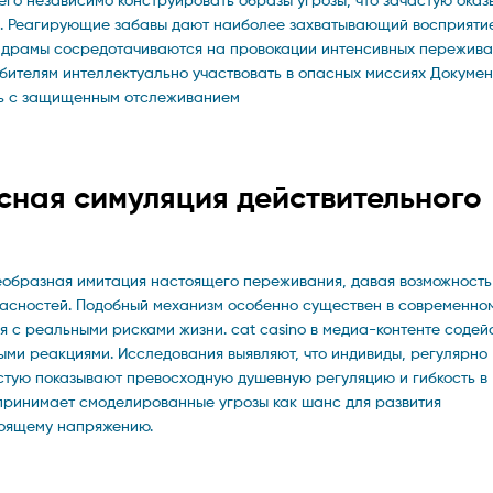
ты. Реагирующие забавы дают наиболее захватывающий восприяти
 драмы сосредотачиваются на провокации интенсивных пережив
ителям интеллектуально участвовать в опасных миссиях Докуме
ть с защищенным отслеживанием
сная симуляция действительного
еобразная имитация настоящего переживания, давая возможность
пасностей. Подобный механизм особенно существен в современно
я с реальными рисками жизни. cat casino в медиа-контенте содей
ми реакциями. Исследования выявляют, что индивиды, регулярно
тую показывают превосходную душевную регуляцию и гибкость в
оспринимает смоделированные угрозы как шанс для развития
тоящему напряжению.