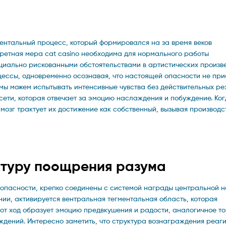
ентальный процесс, который формировался на за время веков
кретная мера cat casino необходима для нормального работы
циально рискованными обстоятельствами в артистических произв
ессы, одновременно осознавая, что настоящей опасности не прис
мы можем испытывать интенсивные чувства без действительных рез
ети, которая отвечает за эмоцию наслаждения и побуждение. Ко
озг трактует их достижение как собственный, вызывая производс
ктуру поощрения разума
опасности, крепко соединены с системой награды центральной 
нии, активируется вентральная тегментальная область, которая
т ход образует эмоцию предвкушения и радости, аналогичное том
дений. Интересно заметить, что структура вознаграждения реаги