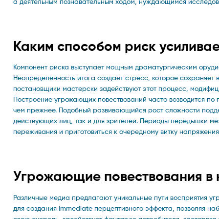
а деятельным познавательным ходом, нуждающимся исследов
Каким способом риск усиливае
Компонент риска выступает мощным драматургическим орудие
Неопределенность итога создает стресс, которое сохраняет 
постановщики мастерски задействуют этот процесс, модифиц
Построение угрожающих повествований часто возводится по п
чем прежнее. Подобный развивающийся рост сложности подде
действующих лиц, так и для зрителей. Периоды передышки м
переживания и приготовиться к очередному витку напряжения
Угрожающие повествования в к
Различные медиа предлагают уникальные пути восприятия угр
для создания immediate перцептивного эффекта, позволяя наб
свою очередь, задействует фантазию потребителя, заставляя 