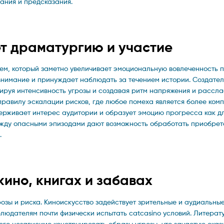
ания и предсказания.
т драматургию и участие
м, который заметно увеличивает эмоциональную вовлеченность п
внимание и принуждает наблюдать за течением истории. Создател
ируя интенсивность угрозы и создавая ритм напряжения и рассла
равилу эскалации рисков, где любое помеха является более ком
рживает интерес аудитории и образует эмоцию прогресса как д
ежду опасными эпизодами дают возможность обработать приобре
.
ино, книгах и забавах
озы и риска. Киноискусство задействует зрительные и аудиальны
людателям почти физически испытать catcasino условий. Литерату
его независимо конструировать образы угрозы, что зачастую оказ