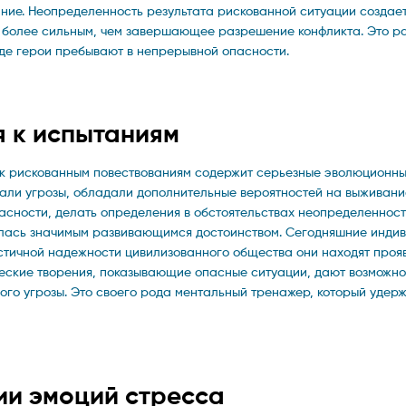
ание. Неопределенность результата рискованной ситуации создае
е более сильным, чем завершающее разрешение конфликта. Это ра
где герои пребывают в непрерывной опасности.
 к испытаниям
 к рискованным повествованиям содержит серьезные эволюционны
али угрозы, обладали дополнительные вероятностей на выживани
асности, делать определения в обстоятельствах неопределенност
алась значимым развивающимся достоинством. Сегодняшние инди
астичной надежности цивилизованного общества они находят проя
ческие творения, показывающие опасные ситуации, дают возможно
го угрозы. Это своего рода ментальный тренажер, который удер
ии эмоций стресса