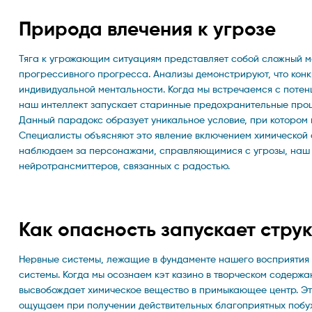
Природа влечения к угрозе
Тяга к угрожающим ситуациям представляет собой сложный м
прогрессивного прогресса. Анализы демонстрируют, что кон
индивидуальной ментальности. Когда мы встречаемся с потен
наш интеллект запускает старинные предохранительные проц
Данный парадокс образует уникальное условие, при котором 
Специалисты объясняют это явление включением химической с
наблюдаем за персонажами, справляющимися с угрозы, наш м
нейротрансмиттеров, связанных с радостью.
Как опасность запускает стру
Нервные системы, лежащие в фундаменте нашего восприятия 
системы. Когда мы осознаем кэт казино в творческом содержа
высвобождает химическое вещество в примыкающее центр. Это
ощущаем при получении действительных благоприятных побуж