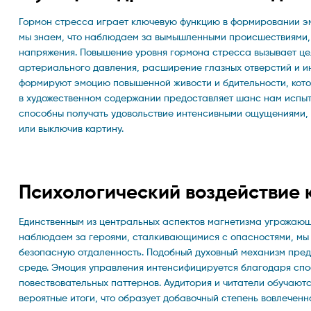
Гормон стресса играет ключевую функцию в формировании эм
мы знаем, что наблюдаем за вымышленными происшествиями, 
напряжения. Повышение уровня гормона стресса вызывает це
артериального давления, расширение глазных отверстий и и
формируют эмоцию повышенной живости и бдительности, кото
в художественном содержании предоставляет шанс нам испыта
способны получать удовольствие интенсивными ощущениями, 
или выключив картину.
Психологический воздействие 
Единственным из центральных аспектов магнетизма угрожающ
наблюдаем за героями, сталкивающимися с опасностями, мы 
безопасную отдаленность. Подобный духовный механизм предо
среде. Эмоция управления интенсифицируется благодаря спо
повествовательных паттернов. Аудитория и читатели обучаю
вероятные итоги, что образует добавочный степень вовлеченн