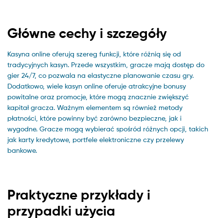
Główne cechy i szczegóły
Kasyna online oferują szereg funkcji, które różnią się od
tradycyjnych kasyn. Przede wszystkim, gracze mają dostęp do
gier 24/7, co pozwala na elastyczne planowanie czasu gry.
Dodatkowo, wiele kasyn online oferuje atrakcyjne bonusy
powitalne oraz promocje, które mogą znacznie zwiększyć
kapitał gracza. Ważnym elementem są również metody
płatności, które powinny być zarówno bezpieczne, jak i
wygodne. Gracze mogą wybierać spośród różnych opcji, takich
jak karty kredytowe, portfele elektroniczne czy przelewy
bankowe.
Praktyczne przykłady i
przypadki użycia