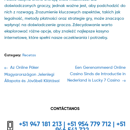
doświadczonych graczy, jednak ważne jest, aby podchodzić do
nich z rozwagą. Zrozumienie kluczowych aspektów, takich jak
legalność, metody płatności oraz strategie gry, może znacząco
wpłynąć na doświadczenie gracza. Zdecydowanie warto
eksplorować różne opcje, aby znaleźć najlepsze kasyno
internetowe, które spełni nasze oczekiwania i potrzeby.
Category:
Recetas
Navegación
Previous
Next
Az Online Póker
Een Gerenommeerd Online
post:
post:
Casino Sinds de Introductie in
Magyarországon Jelenlegi
de
Nederland is Lucky 7 Casino
Állapota és Jövőbeli Kilátásai
entradas
CONTÁCTANOS
+51 947 181 213 | +51 954 779 712 | +51
946 541 722