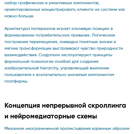
набор графических и реактивных компонентов,
ориентированных концентрировать клиента на системе как
можно больше.
Архитектура материалов играет ключевую позицию в
формировании потребительских привычек. Логическая
построение перемещения, очевидно понятные значки и
мягкие трансформации выстраивают чувство природности
взаимодействия. Создатели эксплуатируют принципы
формальной психологии mostbet для создания
изобразительной hierarchy, управляющей внимание
пользователя к исключительно значимым компонентам
платформы.
Концепция непрерывной скроллинга
и нейромедиаторные схемы
Механизм неограниченной пролистывания коренным образом