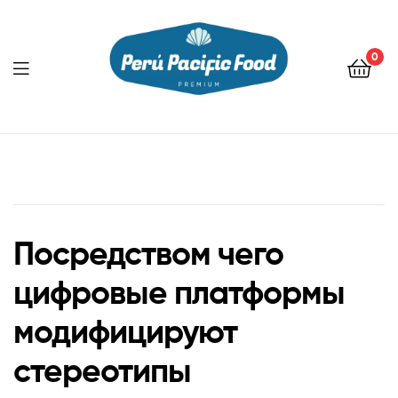
0
Menu
Посредством чего
цифровые платформы
модифицируют
стереотипы