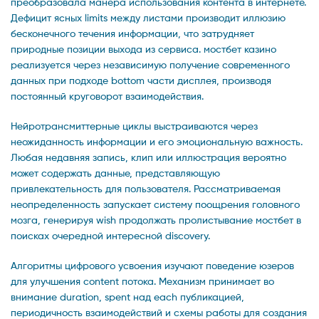
преобразовала манера использования контента в интернете.
Дефицит ясных limits между листами производит иллюзию
бесконечного течения информации, что затрудняет
природные позиции выхода из сервиса. мостбет казино
реализуется через независимую получение современного
данных при подходе bottom части дисплея, производя
постоянный круговорот взаимодействия.
Нейротрансмиттерные циклы выстраиваются через
неожиданность информации и его эмоциональную важность.
Любая недавняя запись, клип или иллюстрация вероятно
может содержать данные, представляющую
привлекательность для пользователя. Рассматриваемая
неопределенность запускает систему поощрения головного
мозга, генерируя wish продолжать пролистывание мостбет в
поисках очередной интересной discovery.
Алгоритмы цифрового усвоения изучают поведение юзеров
для улучшения content потока. Механизм принимает во
внимание duration, spent над each публикацией,
периодичность взаимодействий и схемы работы для создания