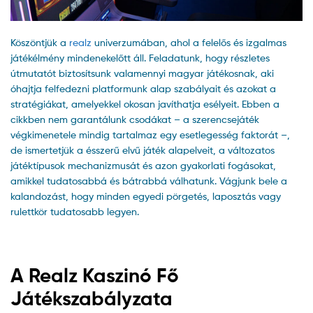
Köszöntjük a
realz
univerzumában, ahol a felelős és izgalmas
játékélmény mindenekelőtt áll. Feladatunk, hogy részletes
útmutatót biztosítsunk valamennyi magyar játékosnak, aki
óhajtja felfedezni platformunk alap szabályait és azokat a
stratégiákat, amelyekkel okosan javíthatja esélyeit. Ebben a
cikkben nem garantálunk csodákat – a szerencsejáték
végkimenetele mindig tartalmaz egy esetlegesség faktorát –,
de ismertetjük a ésszerű elvű játék alapelveit, a változatos
játéktípusok mechanizmusát és azon gyakorlati fogásokat,
amikkel tudatosabbá és bátrabbá válhatunk. Vágjunk bele a
kalandozást, hogy minden egyedi pörgetés, laposztás vagy
rulettkör tudatosabb legyen.
A Realz Kaszinó Fő
Játékszabályzata