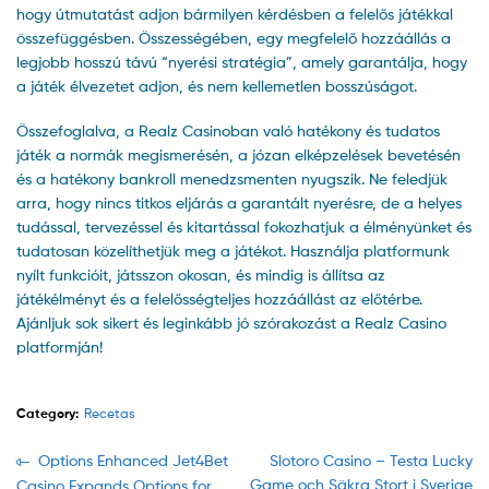
hogy útmutatást adjon bármilyen kérdésben a felelős játékkal
összefüggésben. Összességében, egy megfelelő hozzáállás a
legjobb hosszú távú “nyerési stratégia”, amely garantálja, hogy
a játék élvezetet adjon, és nem kellemetlen bosszúságot.
Összefoglalva, a Realz Casinoban való hatékony és tudatos
játék a normák megismerésén, a józan elképzelések bevetésén
és a hatékony bankroll menedzsmenten nyugszik. Ne feledjük
arra, hogy nincs titkos eljárás a garantált nyerésre, de a helyes
tudással, tervezéssel és kitartással fokozhatjuk a élményünket és
tudatosan közelíthetjük meg a játékot. Használja platformunk
nyílt funkcióit, játsszon okosan, és mindig is állítsa az
játékélményt és a felelősségteljes hozzáállást az előtérbe.
Ajánljuk sok sikert és leginkább jó szórakozást a Realz Casino
platformján!
Category:
Recetas
Navegación
Previous
Next
Options Enhanced Jet4Bet
Slotoro Casino – Testa Lucky
post:
post:
Game och Säkra Stort i Sverige
Casino Expands Options for