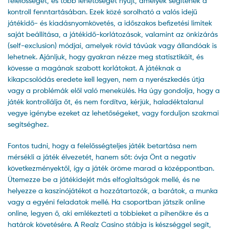
felelősségét, és több lehetőséget nyújt, amelyek segítenek a
kontroll fenntartásában. Ezek közé sorolható a valós idejű
játékidő- és kiadásnyomkövetés, a időszakos befizetési limitek
saját beállítása, a játékidő-korlátozások, valamint az önkizárás
(self-exclusion) módjai, amelyek rövid távúak vagy állandóak is
lehetnek. Ajánljuk, hogy gyakran nézze meg statisztikáit, és
kövesse a magának szabott korlátokat. A játéknak a
kikapcsolódás eredete kell legyen, nem a nyerészkedés útja
vagy a problémák elől való menekülés. Ha úgy gondolja, hogy a
játék kontrollálja őt, és nem fordítva, kérjük, haladéktalanul
vegye igénybe ezeket az lehetőségeket, vagy forduljon szakmai
segítséghez.
Fontos tudni, hogy a felelősségteljes játék betartása nem
mérsékli a játék élvezetét, hanem sőt: óvja Önt a negatív
következményektől, így a játék öröme marad a középpontban.
Ütemezze be a játékidejét más elfoglaltságok mellé, és ne
helyezze a kaszinójátékot a hozzátartozók, a barátok, a munka
vagy a egyéni feladatok mellé. Ha csoportban játszik online
online, legyen ő, aki emlékezteti a többieket a pihenőkre és a
határok követésére. A Realz Casino stábja is készséggel segít,