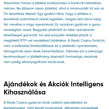
Hasonlóan fontos a játékok kiválasztása a bankroll méretéhez
mérten. Ne játsszon olyan játékkal, ahol a minimumtét túl sok az
Ön keretéhez képest. Egy gyakori hiba, hogy a játékos a
keretének számottevő részét egyetlen, magas tétű körre rakja
fel, remélve a nagy nyereményt. Ez azonban gyakran a gyors
vereséghez vezet. Nagyobb játékidőt és több szórakozási
lehetőséget garantál, ha alacsonyabb tétekkel játszik a
megfelelő RTP-vel rendelkező játékokon. A Realz Casino funkciói,
mint a befizetési limitbeállítások és a játékidő-nyomkövetés,
támogatnak ezen elvek betartásában. Tekintse ezt a pénzügyi
keretrendszert a játékélmény alapvető fontosságú részének,
nem pedig elhanyagolható tanácsnak.
Ajándékok és Akciók Intelligens
Kihasználása
A Realz Casino gyakran kínál csábító ajándékokat és
kampányokat, mint kezdő programok, díjmentes pörgetések