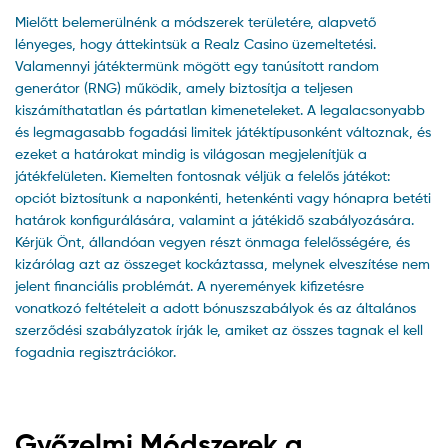
Mielőtt belemerülnénk a módszerek területére, alapvető
lényeges, hogy áttekintsük a Realz Casino üzemeltetési.
Valamennyi játéktermünk mögött egy tanúsított random
generátor (RNG) működik, amely biztosítja a teljesen
kiszámíthatatlan és pártatlan kimeneteleket. A legalacsonyabb
és legmagasabb fogadási limitek játéktípusonként változnak, és
ezeket a határokat mindig is világosan megjelenítjük a
játékfelületen. Kiemelten fontosnak véljük a felelős játékot:
opciót biztosítunk a naponkénti, hetenkénti vagy hónapra betéti
határok konfigurálására, valamint a játékidő szabályozására.
Kérjük Önt, állandóan vegyen részt önmaga felelősségére, és
kizárólag azt az összeget kockáztassa, melynek elveszítése nem
jelent financiális problémát. A nyeremények kifizetésre
vonatkozó feltételeit a adott bónuszszabályok és az általános
szerződési szabályzatok írják le, amiket az összes tagnak el kell
fogadnia regisztrációkor.
Győzelmi Módszerek a