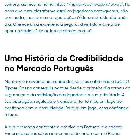
sempre, ao mesmo nome:
https://ripper-casinoo.com/pt-pt/
. Há
anos que esta plataforma atrai os jogadores portugueses, não
por moda, mas por uma reputação sólida construída dia após
dia. Oferece uma experiência segura, divertida e cheia de
oportunidades. Este artigo esclarece porquê.
Uma História de Credibilidade
no Mercado Português
Manter-se relevante no mundo dos casinos online não é fácil. O
Ripper Casino conseguiu porque desde o primeiro dia tornou da
segurança e da satisfação dos jogadores a sua prioridade. A
sua operação, regulada e transparente, formou um laço de
confiança com a comunidade. Para quem joga, essa confiança
é tudo.
A sua presença constante e positiva em Portugal é evidente.
Enquanto outras salas aparecem e desaparecem, o Ripper