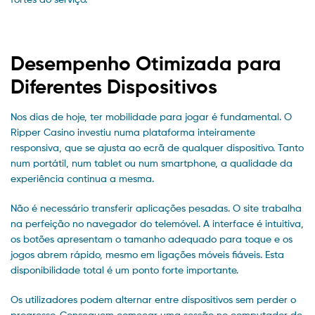
Desempenho Otimizada para
Diferentes Dispositivos
Nos dias de hoje, ter mobilidade para jogar é fundamental. O
Ripper Casino investiu numa plataforma inteiramente
responsiva, que se ajusta ao ecrã de qualquer dispositivo. Tanto
num portátil, num tablet ou num smartphone, a qualidade da
experiência continua a mesma.
Não é necessário transferir aplicações pesadas. O site trabalha
na perfeição no navegador do telemóvel. A interface é intuitiva,
os botões apresentam o tamanho adequado para toque e os
jogos abrem rápido, mesmo em ligações móveis fiáveis. Esta
disponibilidade total é um ponto forte importante.
Os utilizadores podem alternar entre dispositivos sem perder o
progresso. Conseguem começar uma sessão no computador de