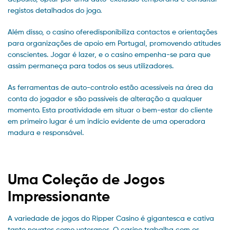
registos detalhados do jogo.
Além disso, o casino oferedisponibiliza contactos e orientações
para organizações de apoio em Portugal, promovendo atitudes
conscientes. Jogar é lazer, e o casino empenha-se para que
assim permaneça para todos os seus utilizadores.
As ferramentas de auto-controlo estão acessíveis na área da
conta do jogador e são passíveis de alteração a qualquer
momento. Esta proatividade em situar o bem-estar do cliente
em primeiro lugar é um indício evidente de uma operadora
madura e responsável.
Uma Coleção de Jogos
Impressionante
A variedade de jogos do Ripper Casino é gigantesca e cativa
tanto novatos como veteranos. O casino trabalha com os