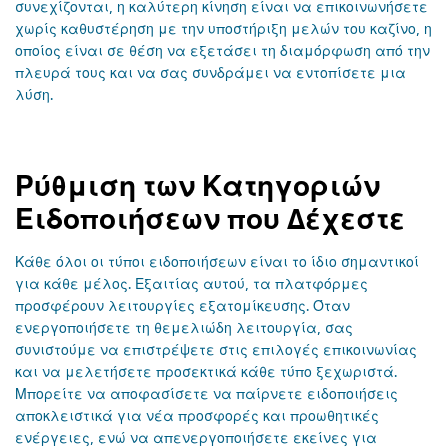
συνεχίζονται, η καλύτερη κίνηση είναι να επικοινωνήσετε
χωρίς καθυστέρηση με την υποστήριξη μελών του καζίνο, η
οποίος είναι σε θέση να εξετάσει τη διαμόρφωση από την
πλευρά τους και να σας συνδράμει να εντοπίσετε μια
λύση.
Ρύθμιση των Κατηγοριών
Ειδοποιήσεων που Δέχεστε
Κάθε όλοι οι τύποι ειδοποιήσεων είναι το ίδιο σημαντικοί
για κάθε μέλος. Εξαιτίας αυτού, τα πλατφόρμες
προσφέρουν λειτουργίες εξατομίκευσης. Όταν
ενεργοποιήσετε τη θεμελιώδη λειτουργία, σας
συνιστούμε να επιστρέψετε στις επιλογές επικοινωνίας
και να μελετήσετε προσεκτικά κάθε τύπο ξεχωριστά.
Μπορείτε να αποφασίσετε να παίρνετε ειδοποιήσεις
αποκλειστικά για νέα προσφορές και προωθητικές
ενέργειες, ενώ να απενεργοποιήσετε εκείνες για