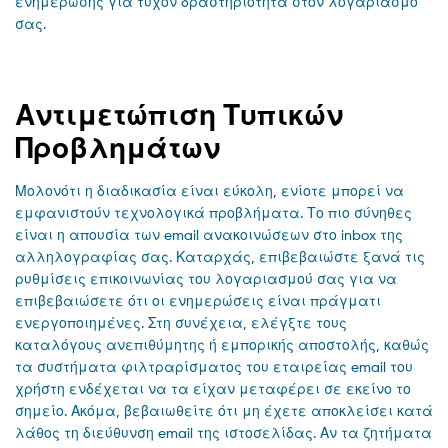
ενημέρωσης για τυχόν δραστηριότητα στον λογαριασμό
σας.
Αντιμετώπιση Τυπικών
Προβλημάτων
Μολονότι η διαδικασία είναι εύκολη, ενίοτε μπορεί να
εμφανιστούν τεχνολογικά προβλήματα. Το πιο σύνηθες
είναι η απουσία των email ανακοινώσεων στο inbox της
αλληλογραφίας σας. Καταρχάς, επιβεβαιώστε ξανά τις
ρυθμίσεις επικοινωνίας του λογαριασμού σας για να
επιβεβαιώσετε ότι οι ενημερώσεις είναι πράγματι
ενεργοποιημένες. Στη συνέχεια, ελέγξτε τους
καταλόγους ανεπιθύμητης ή εμπορικής αποστολής, καθώς
τα συστήματα φιλτραρίσματος του εταιρείας email του
χρήστη ενδέχεται να τα είχαν μεταφέρει σε εκείνο το
σημείο. Ακόμα, βεβαιωθείτε ότι μη έχετε αποκλείσει κατά
λάθος τη διεύθυνση email της ιστοσελίδας. Αν τα ζητήματα