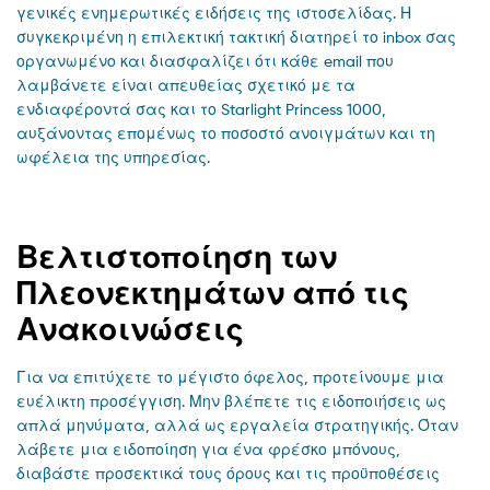
γενικές ενημερωτικές ειδήσεις της ιστοσελίδας. Η
συγκεκριμένη η επιλεκτική τακτική διατηρεί το inbox σας
οργανωμένο και διασφαλίζει ότι κάθε email που
λαμβάνετε είναι απευθείας σχετικό με τα
ενδιαφέροντά σας και το Starlight Princess 1000,
αυξάνοντας επομένως το ποσοστό ανοιγμάτων και τη
ωφέλεια της υπηρεσίας.
Βελτιστοποίηση των
Πλεονεκτημάτων από τις
Ανακοινώσεις
Για να επιτύχετε το μέγιστο όφελος, προτείνουμε μια
ευέλικτη προσέγγιση. Μην βλέπετε τις ειδοποιήσεις ως
απλά μηνύματα, αλλά ως εργαλεία στρατηγικής. Όταν
λάβετε μια ειδοποίηση για ένα φρέσκο μπόνους,
διαβάστε προσεκτικά τους όρους και τις προϋποθέσεις