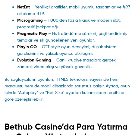
NetEnt
– Yenilikçi grafikler, mobil uyumlu tasarımlar ve %97
ortalama RTP.
Microgaming
– 1.000’den fazla klasik ve modern slot,
progresif jackpot ağı.
Pragmatic Play
– Hızlı döndürme süreleri, çeşitlendirilmiş
temalar ve sık güncellenen yeni oyunlar.
Play’n GO
– OTT‑style oyun deneyimi, düşük sistem
gereksinimi ve yüksek oyuncu etkileşimi.
Evolution Gaming
– Canlı krupiye masaları; gerçek
zamanlı video akışı ve yüksek güvenlik.
Bu sağlayıcıların oyunları, HTML5 teknolojisi sayesinde hem
masaüstü hem de mobil cihazlarda sorunsuz çalışır. Ayrıca, oyun
içinde “Autoplay” ve “Bet‑Size” ayarları kullanıcıların tercihine
göre özelleştirilebilir.
Bethub Casino’da Para Yatırma