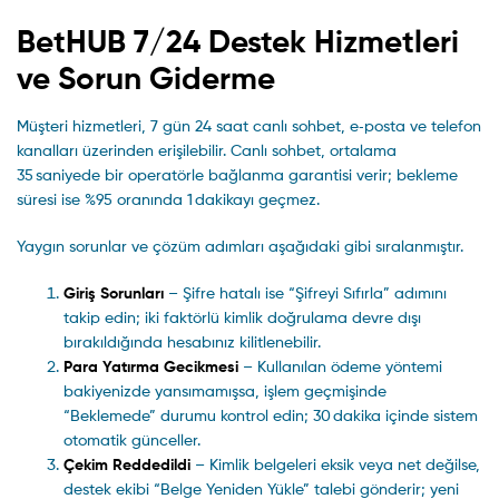
BetHUB 7/24 Destek Hizmetleri
ve Sorun Giderme
Müşteri hizmetleri, 7 gün 24 saat canlı sohbet, e‑posta ve telefon
kanalları üzerinden erişilebilir. Canlı sohbet, ortalama
35 saniyede bir operatörle bağlanma garantisi verir; bekleme
süresi ise %95 oranında 1 dakikayı geçmez.
Yaygın sorunlar ve çözüm adımları aşağıdaki gibi sıralanmıştır.
Giriş Sorunları
– Şifre hatalı ise “Şifreyi Sıfırla” adımını
takip edin; iki faktörlü kimlik doğrulama devre dışı
bırakıldığında hesabınız kilitlenebilir.
Para Yatırma Gecikmesi
– Kullanılan ödeme yöntemi
bakiyenizde yansımamışsa, işlem geçmişinde
“Beklemede” durumu kontrol edin; 30 dakika içinde sistem
otomatik günceller.
Çekim Reddedildi
– Kimlik belgeleri eksik veya net değilse,
destek ekibi “Belge Yeniden Yükle” talebi gönderir; yeni