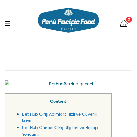
0
Menu
Content
Bet Hub Giriş Adımları: Hızlı ve Güvenli
Kayıt
Bet Hub Güncel Giriş Bilgileri ve Hesap
Yönetimi