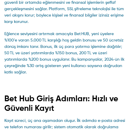
güvenli bir ortamda eğlenmesini ve finansal işlemlerin şeffaf
gerçekleşmesini sağlar. Platform, SSL şifreleme teknolojisi ile tüm
veri akışını korur; böylece kişisel ve finansal bilgiler izinsiz erişime
karşı korunur.
Eğlence seviyesini artırmak amacıyla Bet HUB, yeni üyelere
%100’e varan 5.000 TL karşılığı hoş geldin bonusu ve 50 ücretsiz
dönüş imkanı tanır. Bonus, ilk üç para yatırma işlemine dağıtılır;
50 TL ve üzeri yatırımlarda %150 bonus, 200 TL ve üzeri
yatırımlarda %200 bonus uygulanır. Bu kampanyalar, 2024‑ün ilk
çeyreğinde %30 artış gösteren yeni kullanıcı sayısına doğrudan
katkı sağlar.
Bet Hub Giriş Adımları: Hızlı ve
Güvenli Kayıt
Kayıt süreci, üç ana aşamadan oluşur. İlk adımda e‑posta adresi
ve telefon numarası girilir; sistem otomatik olarak doğrulama