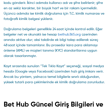
kodu gönderir. İkinci adımda kullanıcı adı ve şifre belirlenir; şifre
en az sekiz karakter, bir büyük harf ve bir rakam içermelidir.
Üçüncü adımda ise kimlik doğrulama için T.C. kimlik numarası ve
fotoğraflı kimlik belgesi yüklenir.
Doğrulama belgeleri genellikle 24 saat içinde kontrol edilir. Eğer
belgeler net ve okunaklı ise hesap
bethub365.org
üzerinden
anında aktive olur; aksi takdirde ek bilgi talep edilerek süreç
48 saat içinde tamamlanır. Bu prosedür kara para aklamayı
önleme (AML) ve müşteri tanıma (KYC) standartlarına uygun
olarak tasarlanmıştır.
Kayıt sırasında sunulan “Tek Tıkla Kayıt” seçeneği, sosyal medya
hesabı (Google veya Facebook) üzerinden hızlı giriş imkanı verir.
Ancak bu yöntem, yalnızca temel bilgilerle sınırlı olduğundan,
yüksek tutarlı para çekimlerinde ek kimlik doğrulama zorunludur.
Bet Hub Güncel Giriş Bilgileri ve