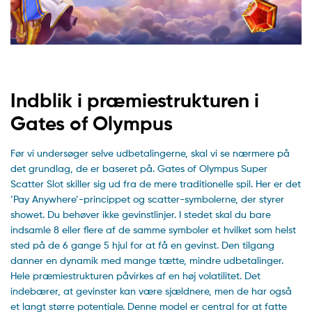
Indblik i præmiestrukturen i
Gates of Olympus
Før vi undersøger selve udbetalingerne, skal vi se nærmere på
det grundlag, de er baseret på. Gates of Olympus Super
Scatter Slot skiller sig ud fra de mere traditionelle spil. Her er det
‘Pay Anywhere’-princippet og scatter-symbolerne, der styrer
showet. Du behøver ikke gevinstlinjer. I stedet skal du bare
indsamle 8 eller flere af de samme symboler et hvilket som helst
sted på de 6 gange 5 hjul for at få en gevinst. Den tilgang
danner en dynamik med mange tætte, mindre udbetalinger.
Hele præmiestrukturen påvirkes af en høj volatilitet. Det
indebærer, at gevinster kan være sjældnere, men de har også
et langt større potentiale. Denne model er central for at fatte