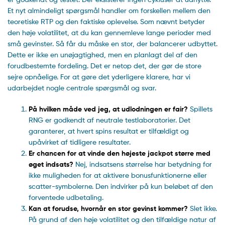
Et nyt almindeligt spørgsmål handler om forskellen mellem den
teoretiske RTP og den faktiske oplevelse. Som nævnt betyder
den høje volatilitet, at du kan gennemleve lange perioder med
små gevinster. Så får du måske en stor, der balancerer udbyttet.
Dette er ikke en unøjagtighed, men en planlagt del af den
forudbestemte fordeling. Det er netop det, der gør de store
sejre opnåelige. For at gøre det yderligere klarere, har vi
udarbejdet nogle centrale spørgsmål og svar.
På hvilken måde ved jeg, at udlodningen er fair?
Spillets
RNG er godkendt af neutrale testlaboratorier. Det
garanterer, at hvert spins resultat er tilfældigt og
upåvirket af tidligere resultater.
Er chancen for at vinde den højeste jackpot større med
øget indsats?
Nej, indsatsens størrelse har betydning for
ikke muligheden for at aktivere bonusfunktionerne eller
scatter-symbolerne. Den indvirker på kun beløbet af den
forventede udbetaling.
Kan at forudse, hvornår en stor gevinst kommer?
Slet ikke.
På grund af den høje volatilitet og den tilfældige natur af