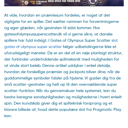
At vide, hvordan en præmiesum fordeles, er noget af det
vigtigste for en spiller. Det sætter rammen for forventningerne
og øger glæden, når gevinsten til sidst kommer. Hos
gatesofolympussuperscatter.dk vil vi gerne sikre, at danske
spillere har fuld indsigt. I Gates of Olympus Super Scatter
slot
gates of olympus super scatter
følger udbetalingerne ikke et
uforudsigeligt mønster. De er en del af en nøje planlagt struktur,
der forbinder underholdende spilmekanik med muligheden for
at vinde stort beløb. Denne artikel uddyber i enkel detalje,
hvordan de forskellige præmier og jackpots bliver dine, når de
guddommelige symboler falder på hjulene. Vi guider dig fra de
små scatter-gevinster og helt op til den overvældende super
scatter-funktion. Når du gennemskuer hele systemet, kan du
bedre beregne sandsynligheden og mulighederne i hvert enkelt
spin. Den kundskab giver dig et spilteknisk forsprang og et
klarere billede af, hvad dette populære slot fra Pragmatic Play
kan.