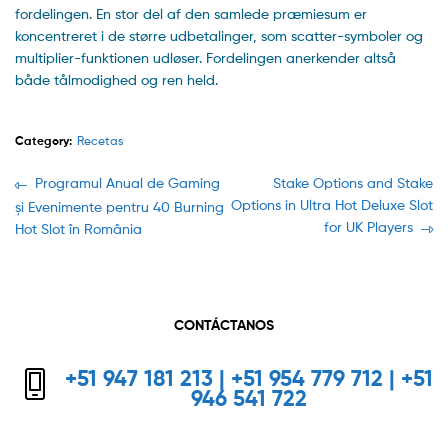
fordelingen. En stor del af den samlede præmiesum er
koncentreret i de større udbetalinger, som scatter-symboler og
multiplier-funktionen udløser. Fordelingen anerkender altså
både tålmodighed og ren held.
Category:
Recetas
Navegación
Previous
Next
Programul Anual de Gaming
Stake Options and Stake
post:
post:
Options in Ultra Hot Deluxe Slot
și Evenimente pentru 40 Burning
de
for UK Players
Hot Slot în România
entradas
CONTÁCTANOS
+51 947 181 213 | +51 954 779 712 | +51
946 541 722