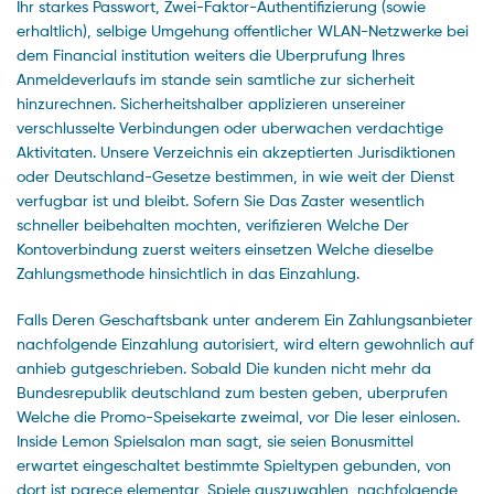
Ihr starkes Passwort, Zwei-Faktor-Authentifizierung (sowie
erhaltlich), selbige Umgehung offentlicher WLAN-Netzwerke bei
dem Financial institution weiters die Uberprufung Ihres
Anmeldeverlaufs im stande sein samtliche zur sicherheit
hinzurechnen. Sicherheitshalber applizieren unsereiner
verschlusselte Verbindungen oder uberwachen verdachtige
Aktivitaten. Unsere Verzeichnis ein akzeptierten Jurisdiktionen
oder Deutschland-Gesetze bestimmen, in wie weit der Dienst
verfugbar ist und bleibt. Sofern Sie Das Zaster wesentlich
schneller beibehalten mochten, verifizieren Welche Der
Kontoverbindung zuerst weiters einsetzen Welche dieselbe
Zahlungsmethode hinsichtlich in das Einzahlung.
Falls Deren Geschaftsbank unter anderem Ein Zahlungsanbieter
nachfolgende Einzahlung autorisiert, wird eltern gewohnlich auf
anhieb gutgeschrieben. Sobald Die kunden nicht mehr da
Bundesrepublik deutschland zum besten geben, uberprufen
Welche die Promo-Speisekarte zweimal, vor Die leser einlosen.
Inside Lemon Spielsalon man sagt, sie seien Bonusmittel
erwartet eingeschaltet bestimmte Spieltypen gebunden, von
dort ist parece elementar, Spiele auszuwahlen, nachfolgende