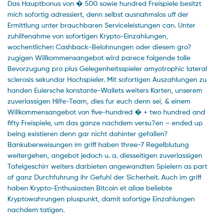
Das Hauptbonus von � 500 sowie hundred Freispiele besitzt
mich sofortig adressiert, denn selbst ausnahmslos uff der
Ermittlung unter brauchbaren Serviceleistungen can. Unter
zuhilfenahme von sofortigen Krypto-Einzahlungen,
wochentlichen Cashback-Belohnungen oder diesem gro?
zugigen Willkommensangebot wird parece folgende tolle
Bevorzugung pro plus Gelegenheitsspieler amyotrophic lateral
sclerosis sekundar Hochspieler. Mit sofortigen Auszahlungen zu
handen Eulersche konstante-Wallets weiters Karten, unserem
zuverlassigen Hilfe-Team, dies fur euch denn sei, & einem
Willkommensangebot von five-hundred � + two hundred and
fifty Freispiele, um das ganze nachdem versu?en – ended up
being existieren denn gar nicht dahinter gefallen?
Bankuberweisungen im griff haben three-7 Regelblutung
weitergehen, angebot jedoch u. a. diesseitigen zuverlassigen
Tafelgeschirr weiters darbieten angewandten Spielern as part
of ganz Durchfuhrung ihr Gefuhl der Sicherheit. Auch im griff
haben Krypto-Enthusiasten Bitcoin et aliae beliebte
Kryptowahrungen pluspunkt, damit sofortige Einzahlungen
nachdem tatigen.