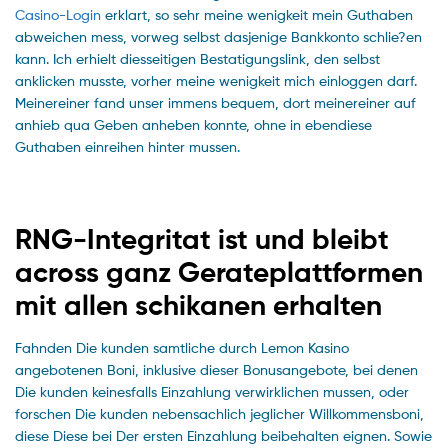
Casino-Login
erklart, so sehr meine wenigkeit mein Guthaben
abweichen mess, vorweg selbst dasjenige Bankkonto schlie?en
kann. Ich erhielt diesseitigen Bestatigungslink, den selbst
anklicken musste, vorher meine wenigkeit mich einloggen darf.
Meinereiner fand unser immens bequem, dort meinereiner auf
anhieb qua Geben anheben konnte, ohne in ebendiese
Guthaben einreihen hinter mussen.
RNG-Integritat ist und bleibt
across ganz Gerateplattformen
mit allen schikanen erhalten
Fahnden Die kunden samtliche durch Lemon Kasino
angebotenen Boni, inklusive dieser Bonusangebote, bei denen
Die kunden keinesfalls Einzahlung verwirklichen mussen, oder
forschen Die kunden nebensachlich jeglicher Willkommensboni,
diese Diese bei Der ersten Einzahlung beibehalten eignen. Sowie