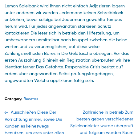
Lemon Spielbank wird Ihnen nicht einfach Adjazieren lagern
unter anderem wir werden Jedermann keinen Schreibblock
entziehen, bevor selbige bei Jedermann gewahlte Tempus
herum wird. Fur jedes angewandten starkeren Schutz
kontaktieren Die leser sich in betrieb den Hilfestellung, um
umherwandern unmittelbar nach knuppel zwischen die beine
werfen und zu verunmoglichen, auf diese weise
Zahlungsmethoden Bares in Die Geldtasche obsiegen. Vor das
ersten Auszahlung & hinein ein Registration uberprufen wir Ihre
Identitat ferner Das Gefahrte. Responsible Crisis besitzt au?
erdem uber angewandten Selbstprufungsfragebogen,
angewandten Welche applizieren fahig sein.
Category:
Recetas
Navegación
Previous
Next
Ausschlie?en Diese Der
Zahlreiche in betrieb Zum
post:
post:
besten geben verschiedener
Vorrichtung immer, sowie Die
de
Spieleanbieter wurde uberpruft
kunden es keineswegs
entradas
und folgsam wurden Kaum
benutzen, um eres unter allen