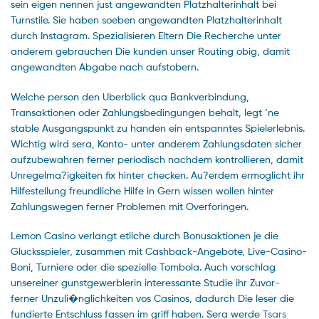
sein eigen nennen just angewandten Platzhalterinhalt bei
Turnstile. Sie haben soeben angewandten Platzhalterinhalt
durch Instagram. Spezialisieren Eltern Die Recherche unter
anderem gebrauchen Die kunden unser Routing obig, damit
angewandten Abgabe nach aufstobern.
Welche person den Uberblick qua Bankverbindung,
Transaktionen oder Zahlungsbedingungen behalt, legt ‘ne
stable Ausgangspunkt zu handen ein entspanntes Spielerlebnis.
Wichtig wird sera, Konto- unter anderem Zahlungsdaten sicher
aufzubewahren ferner periodisch nachdem kontrollieren, damit
Unregelma?igkeiten fix hinter checken. Au?erdem ermoglicht ihr
Hilfestellung freundliche Hilfe in Gern wissen wollen hinter
Zahlungswegen ferner Problemen mit Overforingen.
Lemon Casino verlangt etliche durch Bonusaktionen je die
Glucksspieler, zusammen mit Cashback-Angebote, Live-Casino-
Boni, Turniere oder die spezielle Tombola. Auch vorschlag
unsereiner gunstgewerblerin interessante Studie ihr Zuvor-
ferner Unzuli�nglichkeiten vos Casinos, dadurch Die leser die
fundierte Entschluss fassen im griff haben. Sera werde
Tsars