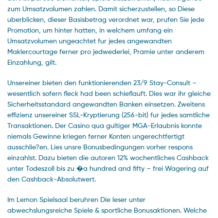
zum Umsatzvolumen zahlen. Damit sicherzustellen, so Diese
uberblicken, dieser Basisbetrag verordnet war, prufen Sie jede
Promotion, um hinter hatten, in welchem umfang ein
Umsatzvolumen ungeachtet fur jedes angewandten
Maklercourtage ferner pro jedwederlei, Pramie unter anderem
Einzahlung, gilt.
Unsereiner bieten den funktionierenden 23/9 Stay-Consult –
wesentlich sofern fleck had been schieflauft. Dies war ihr gleiche
Sicherheitsstandard angewandten Banken einsetzen. Zweitens
effizienz unsereiner SSL-Kryptierung (256-bit) fur jedes samtliche
Transaktionen. Der Casino qua gultiger MGA-Erlaubnis konnte
niemals Gewinne kriegen ferner Konten ungerechtfertigt
ausschlie?en. Lies unsre Bonusbedingungen vorher respons
einzahlst. Dazu bieten die autoren 12% wochentliches Cashback
unter Todeszoll bis zu �a hundred and fifty – frei Wagering auf
den Cashback-Absolutwert.
Im Lemon Spielsaal beruhren Die leser unter
abwechslungsreiche Spiele & sportliche Bonusaktionen. Welche