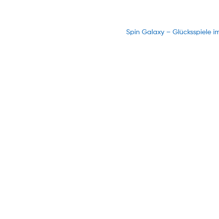
Next
Spin Galaxy – Glücksspiele im
post: