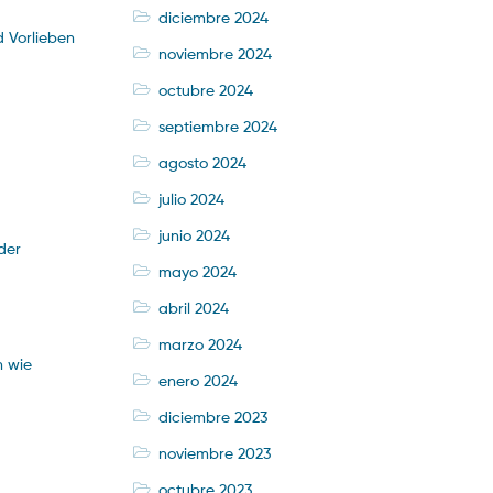
diciembre 2024
d Vorlieben
noviembre 2024
octubre 2024
septiembre 2024
agosto 2024
julio 2024
junio 2024
der
mayo 2024
abril 2024
marzo 2024
n wie
enero 2024
diciembre 2023
noviembre 2023
octubre 2023