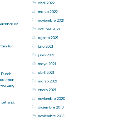
abril 2022
marzo 2022
noviembre 2021
ichbar ist.
octubre 2021
agosto 2021
nten für
julio 2021
junio 2021
mayo 2021
abril 2021
. Durch
 modernen
marzo 2021
ntwortung
enero 2021
noviembre 2020
tet sind.
diciembre 2018
noviembre 2018