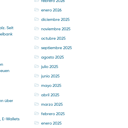
febrero 2026
enero 2026
diciembre 2025
lz. Seit
noviembre 2025
ielbank
octubre 2025
septiembre 2025
agosto 2025
en
julio 2025
neuen
junio 2025
mayo 2025
abril 2025
hn über
marzo 2025
febrero 2025
, E-Wallets
enero 2025