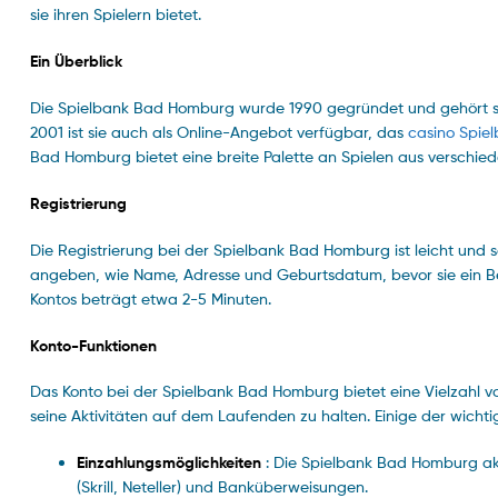
sie ihren Spielern bietet.
Ein Überblick
Die Spielbank Bad Homburg wurde 1990 gegründet und gehört seit
2001 ist sie auch als Online-Angebot verfügbar, das
casino Spie
Bad Homburg bietet eine breite Palette an Spielen aus verschied
Registrierung
Die Registrierung bei der Spielbank Bad Homburg ist leicht und s
angeben, wie Name, Adresse und Geburtsdatum, bevor sie ein Benu
Kontos beträgt etwa 2-5 Minuten.
Konto-Funktionen
Das Konto bei der Spielbank Bad Homburg bietet eine Vielzahl v
seine Aktivitäten auf dem Laufenden zu halten. Einige der wichti
Einzahlungsmöglichkeiten
: Die Spielbank Bad Homburg akz
(Skrill, Neteller) und Banküberweisungen.