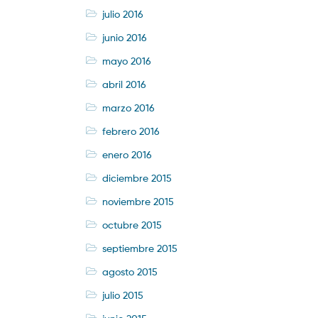
julio 2016
junio 2016
mayo 2016
abril 2016
marzo 2016
febrero 2016
enero 2016
diciembre 2015
noviembre 2015
octubre 2015
septiembre 2015
agosto 2015
julio 2015