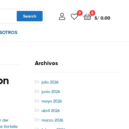
0
0
Search
S/
0.00
SOTROS
Archivos
on
julio 2026
junio 2026
mayo 2026
abril 2026
marzo 2026
r der
e Vorteile