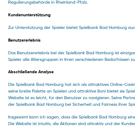
Regulierungsbehörde in Rheinland-Pfalz.
Kundenunterstützung
Zur Unterstützung der Spieler bietet Spielbank Bad Homburg au
Benutzererlebnis
Das Benutzererlebnis bei der Spielbank Bad Homburg ist einziga
Spieler alle Altersgruppen in ihren verschiedenen Bedürfnissen z
Abschließende Analyse
Die Spielbank Bad Homburg hat sich als attraktives Online-Casin
seine breite Palette an Spielen und attraktive Boni bietet sie Spi
Website ist es leicht, für den Benutzer zu navigieren. Seine Par
der Spielbank Bad Homburg bei Sicherheit und Fairness ihrer Spie
Insgesamt kann ich sagen, dass die Spielbank Bad Homburg eine h
Die Website ist intuitiv, die Aktionen sind attraktiv und der Kund