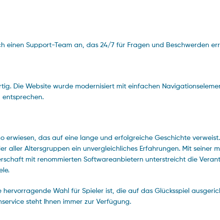
ch einen Support-Team an, das 24/7 für Fragen und Beschwerden erre
rtig. Die Website wurde modernisiert mit einfachen Navigationseleme
u entsprechen.
o erwiesen, das auf eine lange und erfolgreiche Geschichte verweist
eler aller Altersgruppen ein unvergleichliches Erfahrungen. Mit seiner
tnerschaft mit renommierten Softwareanbietern unterstreicht die Vera
le.
ervorragende Wahl für Spieler ist, die auf das Glücksspiel ausgerich
enservice steht Ihnen immer zur Verfügung.