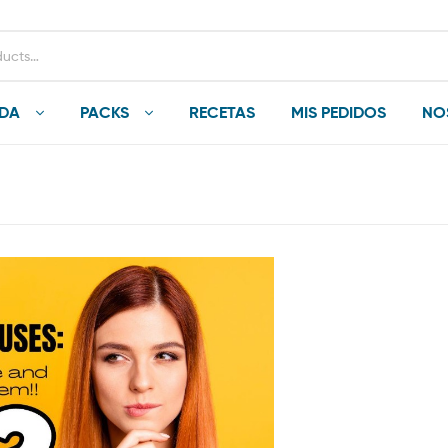
NDA
PACKS
RECETAS
MIS PEDIDOS
NO