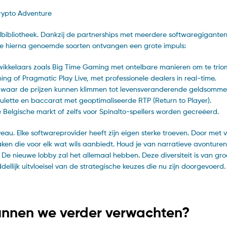
lbibliotheek. Dankzij de partnerships met meerdere softwaregigante
De hierna genoemde soorten ontvangen een grote impuls:
twikkelaars zoals Big Time Gaming met ontelbare manieren om te trio
ing of Pragmatic Play Live, met professionele dealers in real-time.
s waar de prijzen kunnen klimmen tot levensveranderende geldsomme
ulette en baccarat met geoptimaliseerde RTP (Return to Player).
 Belgische markt of zelfs voor Spinalto-spellers worden gecreëerd.
veau. Elke softwareprovider heeft zijn eigen sterke troeven. Door met 
ken die voor elk wat wils aanbiedt. Houd je van narratieve avontur
 De nieuwe lobby zal het allemaal hebben. Deze diversiteit is van gr
llijk uitvloeisel van de strategische keuzes die nu zijn doorgevoerd.
nnen we verder verwachten?