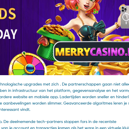
chnologische upgrades met zich . De partnerschappen gaan niet alle
bben in infrastructuur van het platform, gegevensanalyse en het vor
aardere website en mobiele app. Ladertijden worden sneller en hinderli
duele aanbevelingen worden slimmer. Geavanceerde algoritmes leren je sp
teressant vindt.
p. De deelnemende tech-partners stoppen fors in de recentste
n je account en transacties komen als het ware in een virtuele klui