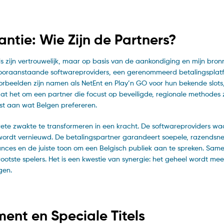
ntie: Wie Zijn de Partners?
 zijn vertrouwelijk, maar op basis van de aankondiging en mijn bronn
vooraanstaande softwareproviders, een gerenommeerd betalingsplat
rbeelden zijn namen als NetEnt en Play’n GO voor hun bekende slot
gaat het om een partner die focust op beveiligde, regionale methodes 
st aan wat Belgen prefereren.
ncrete zwakte te transformeren in een kracht. De softwareproviders w
rdt vernieuwd. De betalingspartner garandeert soepele, razendsne
uances en de juiste toon om een Belgisch publiek aan te spreken. Sam
otste spelers. Het is een kwestie van synergie: het geheel wordt me
gen.
ment en Speciale Titels