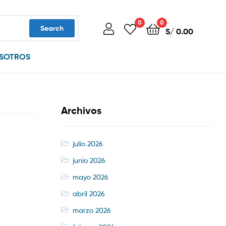
0
0
Search
S/
0.00
SOTROS
Archivos
julio 2026
junio 2026
mayo 2026
abril 2026
marzo 2026