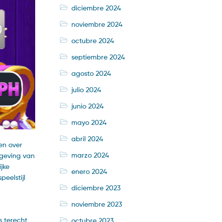
diciembre 2024
noviembre 2024
octubre 2024
septiembre 2024
agosto 2024
julio 2024
junio 2024
mayo 2024
abril 2024
en over
marzo 2024
mgeving van
jke
enero 2024
eelstijl
diciembre 2023
noviembre 2023
s terecht
octubre 2023