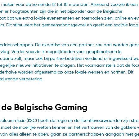
maken voor de komende 12 tot 18 maanden. Allereerst voorzie ik een
 er hoogtepunten zijn die in het bijzonder aan de Belgische
t dat we extra lokale evenementen en toernooien zien, online en ev
ers. Dit stimuleert het gemeenschapsgevoel en geeft een sociale laa
eddenschappen. De expertise van een partner zou dan worden gebr
-vlag. Verder voorzie ik mogelijkheden voor geoptimaliseerde
 casino zelf, maar ook bij partnerbedrijven verdiend of ingewisseld w
ergelijke nieuwe initiatieven te dragen. Het voornaamste is dat de fo
zal derhalve worden afgestemd op onze lokale wensen en normen. Dit
rtdurende verbetering.
n de Belgische Gaming
elcommissie (KSC) heeft de regie en de licentievoorwaarden zijn stre
Je moet de moeilijke wetten kennen en het vertrouwen van de gokkers 
aats van alles alleen te doen, gaan ze partnerschappen aangaan met g