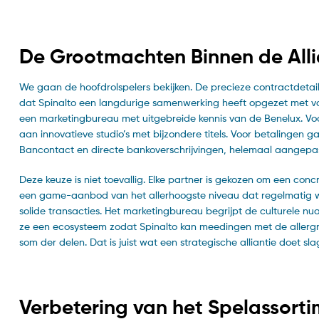
De Grootmachten Binnen de Allia
We gaan de hoofdrolspelers bekijken. De precieze contractdetails
dat Spinalto een langdurige samenwerking heeft opgezet met 
een marketingbureau met uitgebreide kennis van de Benelux. Voo
aan innovatieve studio’s met bijzondere titels. Voor betalingen 
Bancontact en directe bankoverschrijvingen, helemaal aangepa
Deze keuze is niet toevallig. Elke partner is gekozen om een co
een game-aanbod van het allerhoogste niveau dat regelmatig wo
solide transacties. Het marketingbureau begrijpt de culturele n
ze een ecosysteem zodat Spinalto kan meedingen met de allergro
som der delen. Dat is juist wat een strategische alliantie doet sla
Verbetering van het Spelassorti