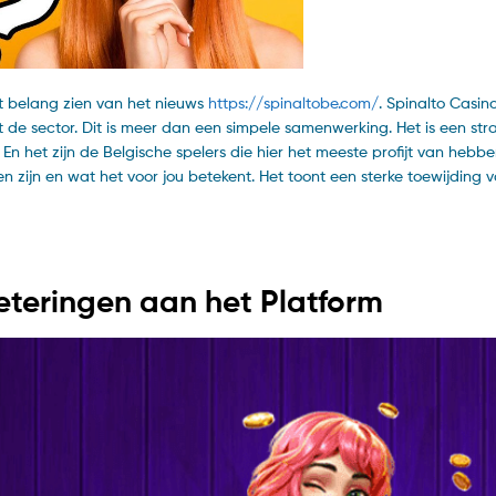
et belang zien van het nieuws
https://spinaltobe.com/
. Spinalto Casin
uit de sector. Dit is meer dan een simpele samenwerking. Het is een str
En het zijn de Belgische spelers die hier het meeste profijt van hebben
en zijn en wat het voor jou betekent. Het toont een sterke toewijding v
eteringen aan het Platform