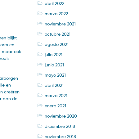
abril 2022
marzo 2022
noviembre 2021
octubre 2021
en blijkt
agosto 2021
form en
s, maar ook
julio 2021
zoals
junio 2021
mayo 2021
aarborgen
lle en
abril 2021
en creëren
marzo 2021
er dan de
enero 2021
noviembre 2020
diciembre 2018
noviembre 2018