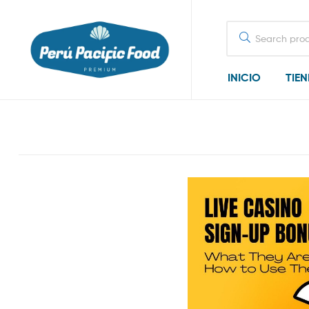
Search
for:
INICIO
TIE