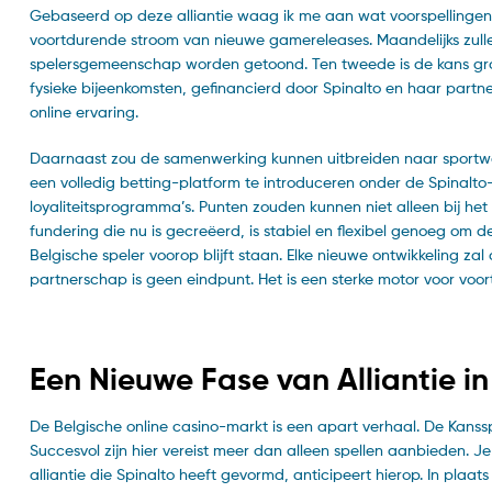
Gebaseerd op deze alliantie waag ik me aan wat voorspellingen 
voortdurende stroom van nieuwe gamereleases. Maandelijks zullen
spelersgemeenschap worden getoond. Ten tweede is de kans groo
fysieke bijeenkomsten, gefinancierd door Spinalto en haar partn
online ervaring.
Daarnaast zou de samenwerking kunnen uitbreiden naar sportw
een volledig betting-platform te introduceren onder de Spinalto
loyaliteitsprogramma’s. Punten zouden kunnen niet alleen bij het
fundering die nu is gecreëerd, is stabiel en flexibel genoeg om d
Belgische speler voorop blijft staan. Elke nieuwe ontwikkeling 
partnerschap is geen eindpunt. Het is een sterke motor voor voo
Een Nieuwe Fase van Alliantie i
De Belgische online casino-markt is een apart verhaal. De Kanssp
Succesvol zijn hier vereist meer dan alleen spellen aanbieden. 
alliantie die Spinalto heeft gevormd, anticipeert hierop. In pl