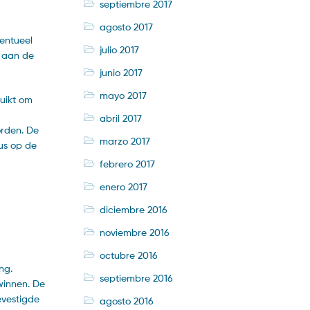
septiembre 2017
agosto 2017
entueel
julio 2017
g aan de
junio 2017
mayo 2017
uikt om
abril 2017
orden. De
marzo 2017
cus op de
febrero 2017
enero 2017
diciembre 2016
noviembre 2016
octubre 2016
ng.
septiembre 2016
winnen. De
evestigde
agosto 2016