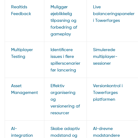
Realtids
Muliggør
Live
Feedback
øjeblikkelig
balanceringspaneler
tilpasning og
i Towerforges
forbedring af
gameplay
Multiplayer
Identificere
Simulerede
Testing
issues i flere
multiplayer-
spillerscenarier
sessioner
før lancering
Asset
Effektiv
Versionkontrol i
Management
organisering
Towerforges
og
platformen
versionering af
resourcer
AI-
Skabe adaptiv
AI-drevne
integration
modstand og
modstandere