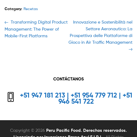
Category:
Recetas
Navegación
Previous
Next
Transforming Digital Product
Innovazione e Sostenibilità nel
post:
post:
Settore Aeronautico: La
Management: The Power of
de
Prospettiva delle Piattaforme di
Mobile-First Platforms
entradas
Gioco in Air Traffic Management
CONTÁCTANOS
+51 947 181 213 | +51 954 779 712 | +51
946 541 722
Copyright © 2026
Peru Pacific Food. Derechos reservados.
. All Rights