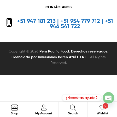
CONTÁCTANOS
+51 947 181 213 | +51 954 779 712 | +51
946 541 722
Copyright © 2026
Peru Pacific Food. Derechos reservados.
Licenciado por Inversiones Barco Azul E.I.R.L.
. All Rights
Reserved.
0
Search
Search
Shop
My Account
Search
Wishlist
for: