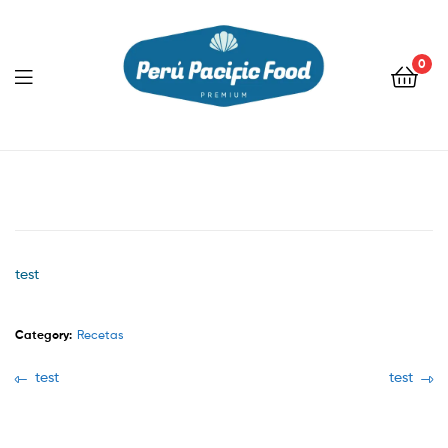
0
Menu
test
Category:
Recetas
Navegación
Previous
Next
test
test
post:
post:
de
entradas