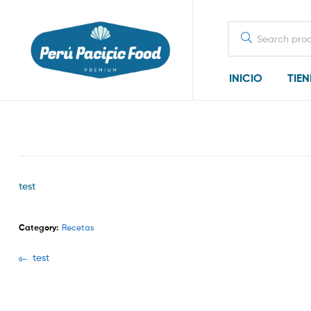
Search
for:
INICIO
TIE
test
Category:
Recetas
Navegación
Previous
test
post:
de
entradas