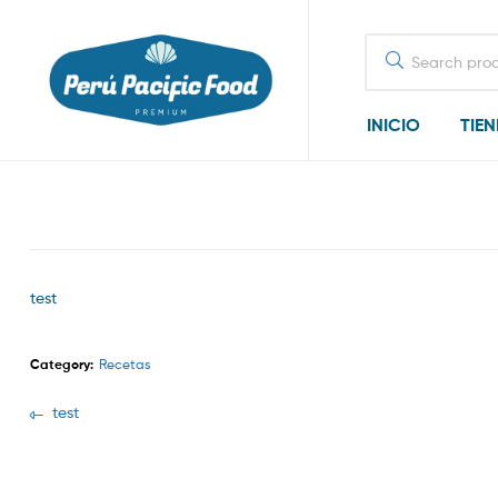
Search
for:
INICIO
TIE
test
Category:
Recetas
Navegación
Previous
test
post:
de
entradas