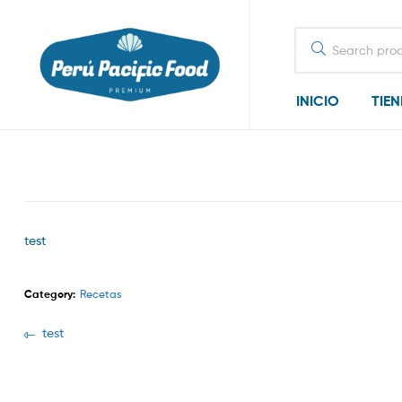
Search
for:
INICIO
TIE
test
Category:
Recetas
Navegación
Previous
test
post:
de
entradas