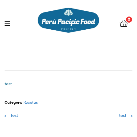
0
Menu
test
Category:
Recetas
Navegación
Previous
Next
test
test
post:
post:
de
entradas