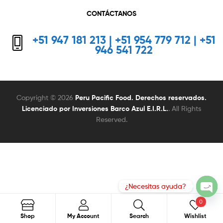
CONTÁCTANOS
+51 947 181 213 | +51 954 779 712 | +51
946 541 722
Copyright © 2026
Peru Pacific Food. Derechos reservados.
Licenciado por Inversiones Barco Azul E.I.R.L.
. All Rights
Reserved.
0
Search
Search
Shop
My Account
Search
Wishlist
for: