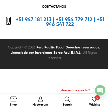
CONTÁCTANOS
+51 947 181 213 | +51 954 779 712 | +51
946 541 722
Copyright © 2026
Peru Pacific Food. Derechos reservados.
Licenciado por Inversiones Barco Azul E.I.R.L.
. All Rights
Reserved.
0
Search
Search
Shop
My Account
Search
Wishlist
for: