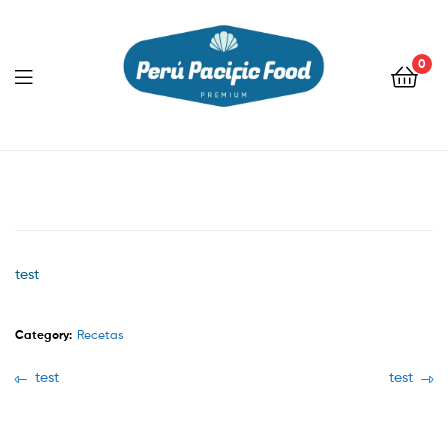
0
Menu
test
Category:
Recetas
Navegación
Previous
Next
test
test
post:
post:
de
entradas