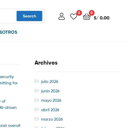
0
0
Search
S/
0.00
SOTROS
Archivos
security
julio 2026
itting for
junio 2026
mayo 2026
 of
 AI-driven
abril 2026
marzo 2026
ost overall