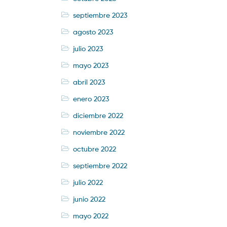
septiembre 2023
agosto 2023
julio 2023
mayo 2023
abril 2023
enero 2023
diciembre 2022
noviembre 2022
octubre 2022
septiembre 2022
julio 2022
junio 2022
mayo 2022