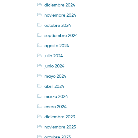
diciembre 2024
noviembre 2024
octubre 2024
septiembre 2024
agosto 2024
julio 2024
junio 2024
mayo 2024
abril 2024
marzo 2024
enero 2024
diciembre 2023
noviembre 2023
octubre 2023