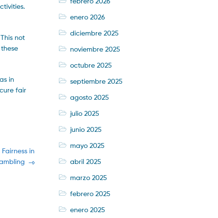
febrero 2026
ivities.
enero 2026
diciembre 2025
This not
 these
noviembre 2025
octubre 2025
as in
septiembre 2025
cure fair
agosto 2025
julio 2025
junio 2025
mayo 2025
Fairness in
abril 2025
Gambling
marzo 2025
febrero 2025
enero 2025