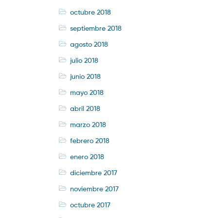
octubre 2018
septiembre 2018
agosto 2018
julio 2018
junio 2018
mayo 2018
abril 2018
marzo 2018
febrero 2018
enero 2018
diciembre 2017
noviembre 2017
octubre 2017