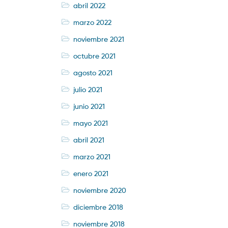
abril 2022
marzo 2022
noviembre 2021
octubre 2021
agosto 2021
julio 2021
junio 2021
mayo 2021
abril 2021
marzo 2021
enero 2021
noviembre 2020
diciembre 2018
noviembre 2018